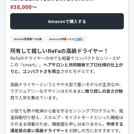
¥38,000〜
Amazonで購入する
Monita得票数
♥
302票
Amazon評価
★
4.5
(739件)
所有して嬉しいReFaの高級ドライヤー！
ReFaのドライヤーの中でも軽量でコンパクトなシリーズが
この「smart」。
ヘアサロンと共同開発でプロ仕様の仕上が
りと、コンパクトさを両立
させたモデルです。
高級ドライヤーというとやや大型で重いモデルが主流な中、
ラグジュアリーなデザインはそのままに
取り回しの良さが魅
力
で人気を集めています。
小型でも熱や乾燥から髪を守るセンシングプログラムや、風
温自動切り替え、スカルプ・モイストモードといった機能は
そのまま搭載のため、機能面も申し分ありません。
所有する
満足度の高い高級ドライヤー
をお探しの方におすすめです。