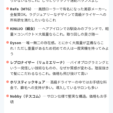
りがないならこれ。しっとりサラツヤ速乾バランスよし
ReFa（MTG）
… 美顔ローラーで有名になった美容メーカー。
全髪質OK。ラグジュアリーなデザインで高級ドライヤーへの
所有欲を満たしたいならこれ
KINUJO（絹女）
… ヘアアイロンでお馴染みのブランドで、軽
量×コンパクト×大風量ならこれ。取り回しの良さ随一
Dyson
… 唯一無二の存在感。とにかく大風量が正義ならこ
れ！ただし重量があるため初めての人は一度実機を持ってみよ
う
レプロナイザー（リュミエリーナ）
…バイオプログラミングと
いう一見怪しい技術なものの、なぜか質感が変わる。理屈抜き
で髪にこだわるならこれ。価格も飛び抜けて高い
ホリスティックキュア
… 高級ドライヤーの中ではお手頃な料
金で、癖毛への支持が多い。導入しているサロンも多い
Nobby（テスコム）
… サロン仕様で堅実な構造。価格もお手
頃