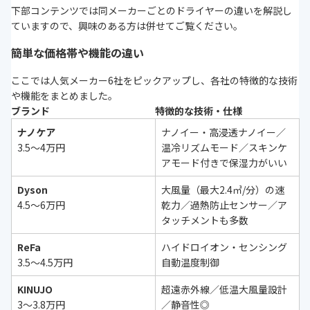
下部コンテンツでは同メーカーごとのドライヤーの違いを解説し
ていますので、興味のある方は併せてご覧ください。
簡単な価格帯や機能の違い
ここでは人気メーカー6社をピックアップし、各社の特徴的な技術
や機能をまとめました。
ブランド
特徴的な技術・仕様
ナノケア
ナノイー・高浸透ナノイー／
3.5〜4万円
温冷リズムモード／スキンケ
アモード付きで保湿力がいい
Dyson
大風量（最大2.4㎥/分）の速
4.5〜6万円
乾力／過熱防止センサー／ア
タッチメントも多数
ReFa
ハイドロイオン・センシング
3.5〜4.5万円
自動温度制御
KINUJO
超遠赤外線／低温大風量設計
3〜3.8万円
／静音性◎