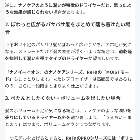
逆に、
ナノケアのように潤いが特徴のドライヤーだと、思ったよ
うな効果が感じられない
場合があります。
2. ぼわっと広がるパサパサ髪をまとめて落ち着けたい場
合
うるおい不足のパサパサ髪がぼわっと広がりがち、アホ毛が気に
なる、ストレートだけど髪の表面が浮く…ような場合は、
過乾燥
を抑制して潤いを残すタイプのドライヤー
が望ましいです。
「ナノイーイオン」のナノケアシリーズ、ReFaの「MOISTモー
ド」
もしっとりします。またレプロナイザーは高額品ではあるも
のの、さらに一段階まとまりよく仕上がります。
3. ぺたんとしたくない・ボリュームを出したい場合
髪のボリューム不足が気になる場合は、ナノケアのような
潤いを
売りにしているドライヤー以外を
選びましょう。「うるおい・ま
とまり」はつまり、ボリュームダウンにつながります。
一つモデルをあげるとすると、
ReFaのPROシリーズには「ボリュ