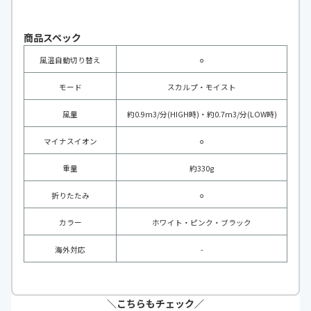
商品スペック
風温自動切り替え
⚪︎
モード
スカルプ・モイスト
風量
約0.9m3/分(HIGH時)・約0.7m3/分(LOW時)
マイナスイオン
⚪︎
重量
約330g
折りたたみ
⚪︎
カラー
ホワイト・ピンク・ブラック
海外対応
-
＼こちらもチェック／