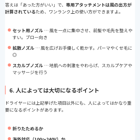
答えは「あった方がいい」で、
専用アタッチメントは風の出方が
計算されている
ため、ワンランク上の使い方ができますよ。
セット用ノズル
…
風を一点に集中させ、前髪や毛先を整えや
すい。ブロー向き
拡散ノズル
… 風を広げお手優しく乾かす。パーマやくせ毛に
◎
スカルプノズル
… 地肌への刺激をやわらげ、スカルプケアや
マッサージを行う
6. 人によっては大切になるポイント
ドライヤーには上記挙げた項目以外にも、人によってはかなり重
要になるポイントがあります。
折りたためるか
海外対応（100〜240V）か