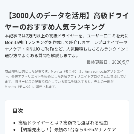
【3000人のデータを活用】高級ドライ
ヤーのおすすめ人気ランキング
本記事では2万円以上の高級ドライヤーを、ユーザー口コミを元に
Monita独自ランキングを作成して紹介します。レプロナイザーや
ナノケア・KINUJOにReFaなど、人気機種ももちろんランクイン！
選び方やよくある質問も解説しますよ。
最終更新日：
2026/5/7
商品PRを目的とした記事です。Monita（モニタ）は、Amazon.co.jpアソシエイ
ト、楽天アフィリエイトを始めとした各種アフィリエイトプログラムに参加してい
ます。 当サービスの記事で紹介している商品を購入すると、売上の一部が
Monita（モニタ）に還元されます。
目次
高級ドライヤーとは？高額でも選ばれる理由
【結論先出し！】最初の1台ならReFaかナノケア