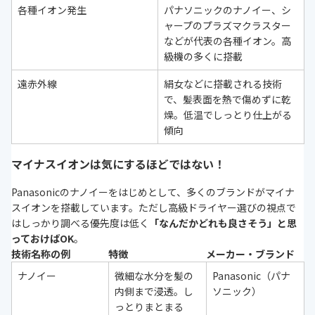
各種イオン発生
パナソニックのナノイー、シ
ャープのプラズマクラスター
などが代表の各種イオン。高
級機の多くに搭載
遠赤外線
絹女などに搭載される技術
で、髪表面を熱で傷めずに乾
燥。低温でしっとり仕上がる
傾向
マイナスイオンは気にするほどではない！
Panasonicのナノイーをはじめとして、多くのブランドがマイナ
スイオンを搭載しています。ただし高級ドライヤー選びの視点で
はしっかり調べる優先度は低く
「なんだかどれも良さそう」と思
っておけばOK
。
技術名称の例
特徴
メーカー・ブランド
ナノイー
微細な水分を髪の
Panasonic（パナ
内側まで浸透。し
ソニック）
っとりまとまる