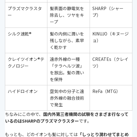
プラズマクラスタ
髪表面の静電気を
SHARP（シャー
ー
除去し、ツヤをキ
プ）
ープ
シルク速乾®
髪の内側に潤いを
KINUJO（キヌージ
残しながら、素早
ョ）
く乾かす
クレイツイオン®テ
遠赤外線の一種
CREATEs（クレイ
クノロジー
「テラヘルツ波」
ツ）
を放出。髪の潤い
を保持
ハイドロイオン
空気中の分子と遠
ReFa（MTG）
赤外線の融合技術
で発生
ちなみにこの中で、
国内外第三者機関の試験をさまざま行なって
いるのはSHARPのプラズマクラスター
です。
もっとも、どのイオンも髪に対しては
「しっとり潤わせてまとめ