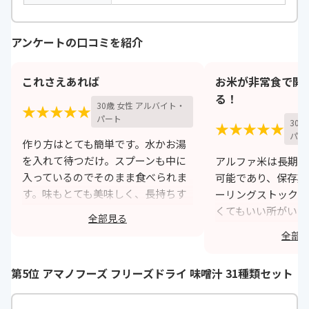
アンケートの口コミを紹介
これさえあれば
お米が非常食で開
る！
30歳 女性 アルバイト・
★★★★★
パート
30
★★★★★
パー
作り方はとても簡単です。水かお湯
を入れて待つだけ。スプーンも中に
アルファ米は長期に
入っているのでそのまま食べられま
可能であり、保存期
す。味もとても美味しく、長持ちす
ーリングストックを
るので何個か常備していれば安心で
くてもいい所がいい
全部見る
きると思います。日本人はお米が安
万が一被災などの期
全部
心です。
場合、非常食が短調
そうなものですが、
https://monita.online
第5位 アマノフーズ フリーズドライ 味噌汁 31種類セット
すし、調理も水やお
うので、とても良い