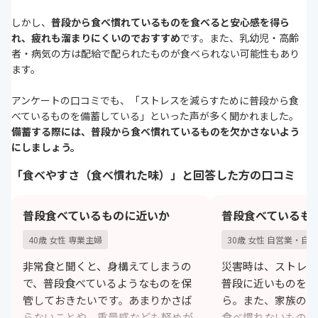
しかし、
普段から食べ慣れているものを食べると安心感を得ら
れ、疲れも溜まりにくいのでおすすめ
です。また、乳幼児・高齢
者・病気の方は配給で配られたものが食べられない可能性もあり
ます。
アンケートの口コミでも、「ストレスを減らすために普段から食
べているものを備蓄している」といった声が多く聞かれました。
備蓄する際には、普段から食べ慣れているものを欠かさないよう
にしましょう。
「食べやすさ（食べ慣れた味）」と回答した方の口コミ
普段食べているものに近いか
普段食べているも
40歳 女性 専業主婦
30歳 女性 自営業・自
非常食と聞くと、身構えてしまうの
災害時は、ストレス
で、普段食べているようなものを保
普段に近いものを食
管しておきたいです。あまりかさば
ら。また、家族の胃
らないことや、重量感なども軽めが
食べ慣れないもので