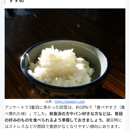
出典：
https://pixabay.com
アンケートで3番目に多かった回答は、約18%で「食べやすさ（食
べ慣れた味）」でした。
和食派の方やパン好きな方などは、
普段
の好みのものを食べられるよう準備
しておきましょう。
被災時に
はストレスなどが原因で食欲がなくなりやすい傾向にあります。