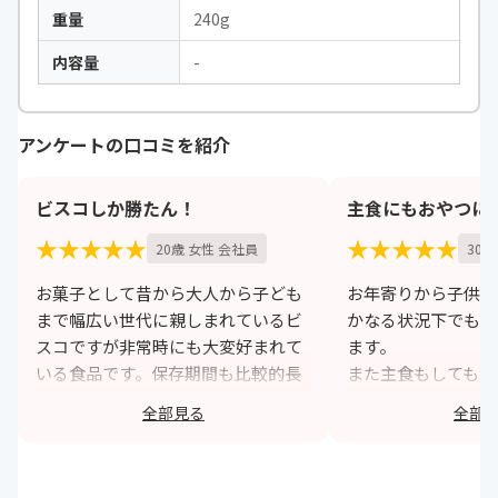
重量
240g
内容量
-
アンケートの口コミを紹介
ビスコしか勝たん！
主食にもおやつに
★★★★★
★★★★★
20歳 女性 会社員
30歳
お菓子として昔から大人から子ども
お年寄りから子供ま
まで幅広い世代に親しまれているビ
かなる状況下でも食
スコですが非常時にも大変好まれて
ます。
いる食品です。保存期間も比較的長
また主食もしても食
く糖分も摂れるので非常食として常
が空いたときにもも
全部見る
全部
備しておくには最適です。もし賞味
置き場所も選びませ
期限が迫ってもお菓子として食べて
っておいても邪魔に
も美味しいので絶対に常備しておい
なのでまとめ買いも