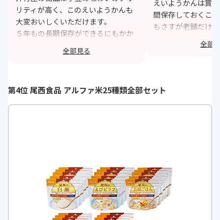
えいようかんは賞味
リティが高く、このえいようかんも
間保存しておくこと
大変おいしくいただけます。
もさすが老舗だけあ
５年もの長期保存ができるにもかか
です。災害時はスト
全部
わらず、原材料は砂糖、生あん、水
で、甘いものを備え
全部見る
あめ、寒天とシンプルで無駄な添加
があります。調理せ
物もなく安心してストックできま
られるのも便利です
す。
第4位 尾西食品 アルファ米25種類全部セット
h
パッケージもかわいいだけでなく、
開けやすいように工夫もされていま
す。
https://monita.online