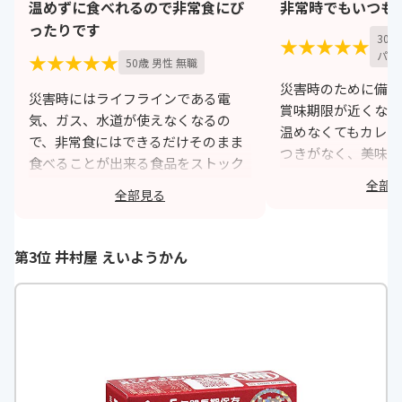
温めずに食べれるので非常食にぴ
非常時でもいつも
ったりです
30
★★★★★
パー
★★★★★
50歳 男性 無職
災害時のために備蓄
災害時にはライフラインである電
賞味期限が近くなり
気、ガス、水道が使えなくなるの
温めなくてもカレー
で、非常食にはできるだけそのまま
つきがなく、美味し
食べることが出来る食品をストック
た。
するようにしています。その中のカ
全部
全部見る
あまり辛くないので
レーが先日賞味期限を迎えるので新
られました。
しいものと交換し古いものを食べて
災害時じゃなくても
みました。非常食を食べるのは初め
第3位 井村屋 えいようかん
でいいかも。
てでしたので、これほど美味しいカ
また購入して、備え
レーとは思っても見ませんでした。
す。
これまでは、非常食というのは乾パ
ンなど本当に非常食として食べる味
h
気のない食べ物だと認識していまし
たのでこれほど美味しいものだとは
思っても見ませんでした。