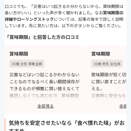
口コミでも、「災害はいつ起きるか分からないから、賞味期限は
長い方がいい」といった声が多く聞かれました。なお
賞味期限の
詳細やローリングストック
については、記事の後半で詳しく説明
しています。先に見たい方は、以下のボタンからご覧ください。
「賞味期限」と回答した方の口コミ
賞味期限
賞味期限
30歳 女性 専業主婦
30歳 男性 会社員
災害などはいつ起こるかわからない
賞味期限が短く切れ
ことなのでなるべく長い期間保存が
に買い直すことが多
できるものが頻繁に買い替えなくて
える。
確認しなくても済むので、賞味期限
災害時に安全なもの
を選択いたしました。
ら。お腹を壊すと自
全部見る
全部
惑がかかるため。
https://monita.online
h
気持ちを安定させたいなら「食べ慣れた味」がお
すすめ