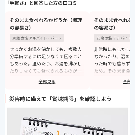
「手軽さ」と回答した方の口コミ
そのまま食べれるかどうか（調理
そのまま食べれる
の容易さ）
の容易さ）
30歳 女性 アルバイト・パート
20歳 女性 アルバイト
せっかくお湯を沸かしても、複数人
非常時にもしかした
分準備するには足りなくて困ること
なかったり、温める
もあった。温めたり、お湯を沸かし
った時でも焦らずに
たりしなくても食べられるものが一
ため。そのまま食べ
番便利で助かった。
小さい子がいても楽
全部見る
全部
め。
https://monita.online
h
災害時に備えて「賞味期限」を確認しよう