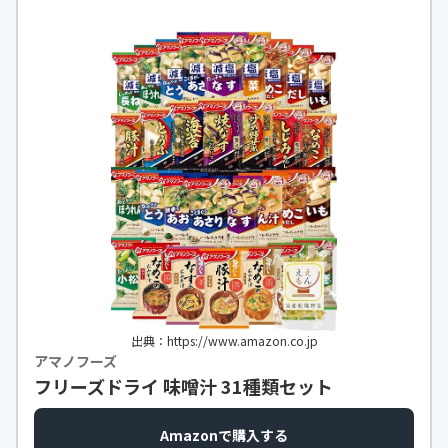
h
出典：https://www.amazon.co.jp
アマノフーズ
フリーズドライ 味噌汁 31種類セット
Amazonで購入する