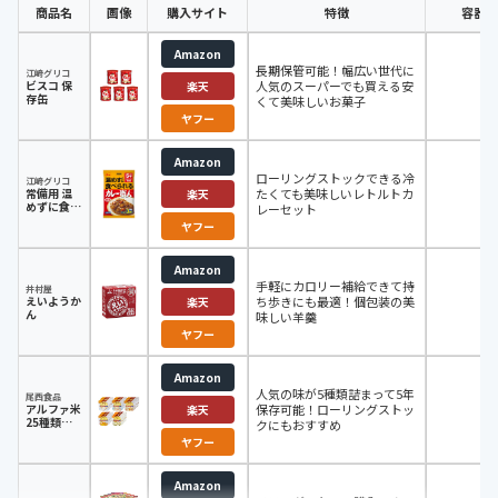
商品名
画像
購入サイト
特徴
容器の
Amazon
長期保管可能！幅広い世代に
江崎グリコ
ビスコ 保
人気のスーパーでも買える安
楽天
存缶
くて美味しいお菓子
ヤフー
Amazon
ローリングストックできる冷
江崎グリコ
常備用 温
たくても美味しいレトルトカ
楽天
めずに食べ
レーセット
られるカレ
ヤフー
ー職人
Amazon
手軽にカロリー補給できて持
井村屋
えいようか
ち歩きにも最適！個包装の美
楽天
ん
味しい羊羹
ヤフー
Amazon
人気の味が5種類詰まって5年
尾西食品
アルファ米
保存可能！ローリングストッ
-
楽天
25種類全
クにもおすすめ
部セット
ヤフー
Amazon