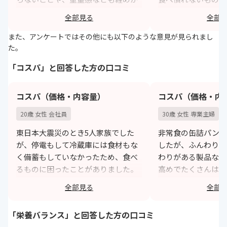
いいと思います。
とはリスクご高いか
全部見る
全部
https://monita.online
h
また、アンケートではその他にも以下のような意見が見られまし
た。
「コスパ」と回答した方の口コミ
コスパ（価格・内容量）
コスパ（価格・内
20歳 女性 会社員
30歳 女性 専業主婦
東日本大震災のとき5人家族でした
非常食の缶詰パンを
が、停電もして冷蔵庫には食材もな
したが、ふんわり柔
く備蓄もしていなかったため、食べ
わりがある製品なだ
るものに困ったことがありました。
高めでたくさんは購
コスパがよく沢山量があるものだと
した。
全部見る
全部
助かると思いました。
家族全員の数日分が
期的に見直して買い
https://monita.online
「栄養バランス」と回答した方の口コミ
定してなるべく安く