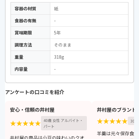
容器の材質
紙
食器の有無
-
賞味期限
5年
調理方法
そのまま
重量
318g
内容量
-
アンケートの口コミを紹介
安心・信頼の井村屋
井村屋のブランド
★★★★★
40歳 女性 アルバイト・
30歳
★★★★★
パート
羊羹は元々保存食で
井村屋の商品は小豆の味わいのクオ