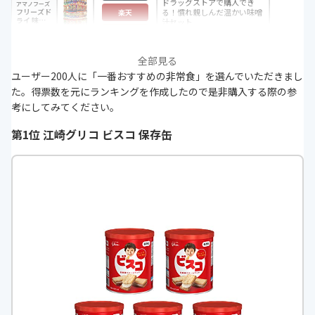
ドラッグストアで購入でき
アマノフーズ
フリーズド
る！慣れ親しんだ温かい味噌
楽天
ライ 味噌
汁セット
汁 31種類
ヤフー
セット
全部見る
ユーザー200人に「一番おすすめの非常食」を選んでいただきまし
た。得票数を元にランキングを作成したので是非購入する際の参
考にしてみてください。
第1位 江崎グリコ ビスコ 保存缶