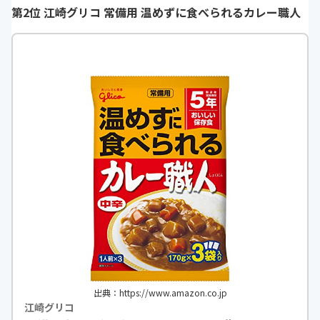
て損はありません。
第2位 江崎グリコ 常備用 温めずに食べられるカレー職人
h
https://monita.online
出典：https://www.amazon.co.jp
江崎グリコ