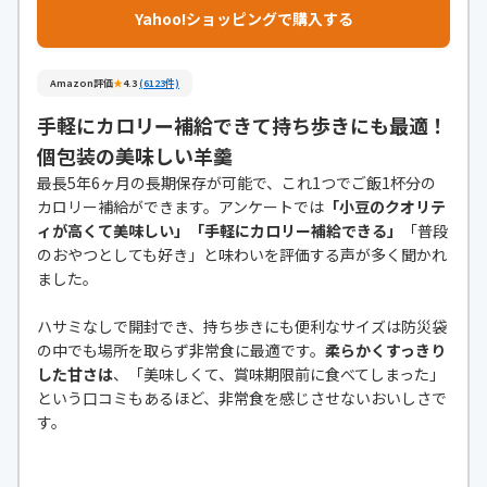
Yahoo!ショッピングで購入する
Amazon評価
★
4.3
(6123件)
手軽にカロリー補給できて持ち歩きにも最適！
個包装の美味しい羊羹
最長5年6ヶ月の長期保存が可能で、これ1つでご飯1杯分の
カロリー補給ができます。アンケートでは
「小豆のクオリテ
ィが高くて美味しい」「手軽にカロリー補給できる」
「普段
のおやつとしても好き」と味わいを評価する声が多く聞かれ
ました。
ハサミなしで開封でき、持ち歩きにも便利なサイズは防災袋
の中でも場所を取らず非常食に最適です。
柔らかくすっきり
した甘さは
、「美味しくて、賞味期限前に食べてしまった」
という口コミもあるほど、非常食を感じさせないおいしさで
す。