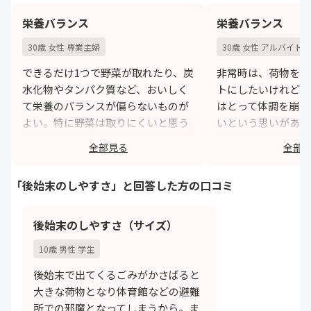
のを選ぶようになり
栄養バランス
栄養バランス
h
30歳 女性 専業主婦
30歳 女性 アルバイト
できるだけ1つで野菜が取れたり、炭
非常時は、荷物をな
水化物やタンパク質など、おいしく
トにしたいけれども
て栄養のバランスが偏らないものが
はとって体調を崩さ
よい。特に野菜は取りにくいと思う
いという思いがあり
ので、準備しておきたい。
なので、単体でとり
全部見る
全部
かなえるものである
https://monita.online
ね。
「後始末のしやすさ」と回答した方の口コミ
h
後始末のしやすさ（サイズ）
10歳 男性 学生
後始末で出てくるごみがかさばると
大きな荷物となり体育館などの避難
所での邪魔となってしまうから。ま