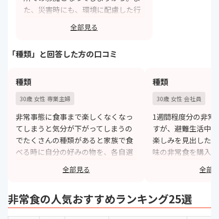
た、災害時にも、環境に配慮した行
動をとることが出来るためにサイズ
全部見る
感は大切。
https://monita.online
「種類」と回答した方の口コミ
種類
種類
30歳 女性 専業主婦
30歳 女性 会社員
非常事態に食事まで楽しくなくなっ
1週間程度分の非常
てしまうと気分が下がってしまうの
すが、避難生活中で
でたくさんの種類があると家族で食
楽しみを見出したい
べる時に自分の好みの物を、各自選
味の非常食を購入す
ぶ事が出来、シェアもできるので味
ています。
全部見る
全部
に飽きることもなく食べることが出
h
来ました。
非常食の人気おすすめランキング25選
https://monita.online