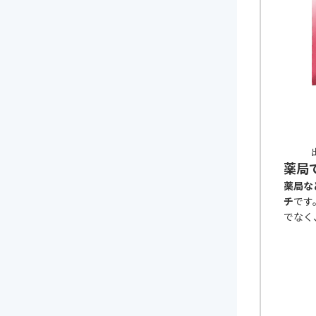
出
薬局
薬局な
チ
です
でなく