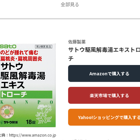
性への配慮
☆ 7.50
全部見る
パ
☆ 10.00
あたり内容量
24錠
第2類医薬品
佐藤製薬
サトウ駆風解毒湯エキスト
チ
Amazonで購入する
楽天市場で購入する
Yahoo!ショッピングで購入す
典：https://www.amazon.co.jp