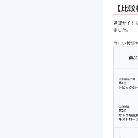
【比較
通販サイト
ました。
詳しい検証
商品
日新薬品工業
第1位
トピックG
佐藤製薬
第2位
サトウ駆風
キストロー