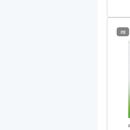
安全
コス
1箱
2位
分類
出