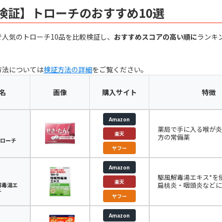
検証】トローチのおすすめ10選
で人気のトローチ10品を比較検証し、
おすすめスコアの高い順に
ランキ
方法については
検証方法の詳細
をご覧ください。
名
画像
購入サイト
特徴
Amazon
薬局で手に入る喉が炎
楽天
方の常備薬
トローチ
ヤフー
Amazon
駆風解毒湯エキス*を
楽天
扁桃炎・咽頭炎などに
解毒湯エ
チ
ヤフー
Amazon