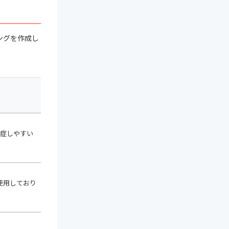
ングを作成し
溶けきるまでの時
おすすめスコア
味・
間
症しやすい
★ 7.03
☆ 6.00
使用しており
★ 6.33
☆ 8.00