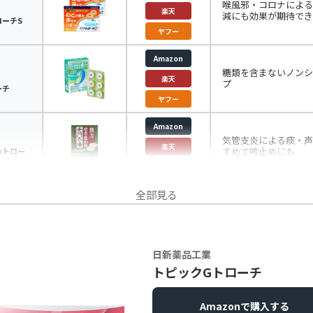
喉風邪・コロナによる
楽天
減にも効果が期待でき
ローチS
ヤフー
Amazon
糖類を含まないノンシ
楽天
プ
ーチ
ヤフー
Amazon
気管支炎による痰・声
楽天
すめで咳止めにも
めトロー
湯
ヤフー
全部見る
日新薬品工業
トピックGトローチ
Amazonで購入する