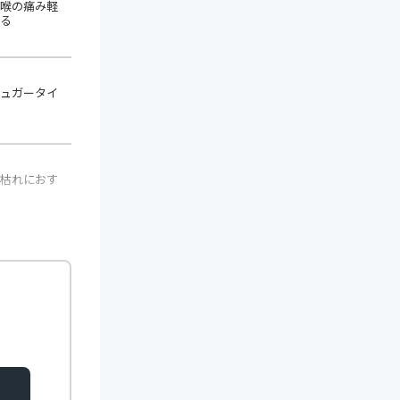
喉の痛み軽
★ 6.18
☆ 7.00
る
ュガータイ
★ 5.90
☆ 4.00
枯れにおす
★ 5.80
☆ 10.00