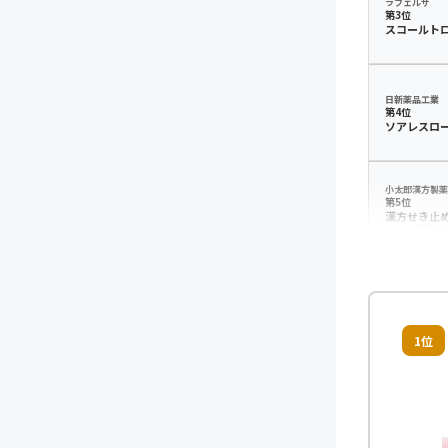
ラフェルサ
第3位
スコールト
日新薬品工業
第4位
ソアレスロ
小太郎漢方製薬
第5位
漢方せき止
チS 麦門冬
1位