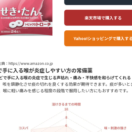
楽天市場で購入する
Yahoo!ショッピングで購入す
典：https://www.amazon.co.jp
で手に入る喉が炎症しやすい方の常備薬
どで手に入る喉の炎症で生じる声枯れ・痛み・不快感を和らげてくれる
。咳を鎮静化させ痰の切れを良くする効果が期待できます。痰が多いと
、喉に軽い痛みを感じる程度の段階で服用したい方にもおすすめです。