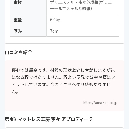
素材
ポリエステル・指定外繊維(ポリエ
ーテルエステル系繊維）
重量
6.9kg
厚み
7cm
口コミを紹介
寝心地は最高です、材質の形状上少し音がしますが気
になる程ではありません。程よい反発で背中や腰にフ
ィットしています。今のところヘタリ感もありませ
ん。
https://amazon.co.jp
第4位 マットレス工房 寧々 アプロディーテ