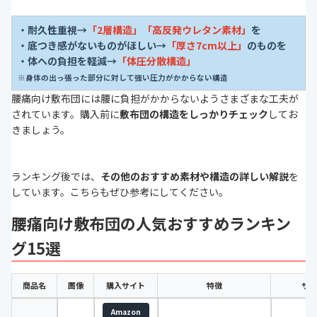
・耐久性重視→
「2層構造」「高反発ウレタン素材」
を
・底つき感がないものがほしい→
「厚さ7cm以上」
のものを
・体への負担を軽減→
「体圧分散構造」
※身体の出っ張った部分に対して強い圧力がかからない構造
腰痛向け敷布団には腰に負担がかからないようさまざまな工夫が
されています。購入前に
敷布団の構造をしっかりチェック
してお
きましょう。
ランキング後では、
その他のおすすめ素材や構造の詳しい解説
を
しています。こちらもぜひ参考にしてください。
腰痛向け敷布団の人気おすすめランキン
グ15選
商品名
画像
購入サイト
特徴
サイ
Amazon