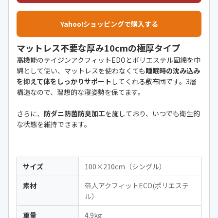
Yahoo!ショッピングで購入する
マットレス不要な厚み10cmの極厚タイプ
高機能のテイジンアクフィットEDOとポリエステル固綿を中
綿として使い、マットレスを使わなくても
睡眠時の沈み込み
を抑えて体をしっかりサポート
してくれる敷布団です。3層
構造なので、理想的な寝姿勢を保てます。
さらに、
防ダニ防菌防臭加工
を施しており、いつでも衛生的
な状態を維持できます。
サイズ
100×210cm（シングル）
素材
帝人アクフィットECO(ポリエステ
ル）
重量
4.9kg