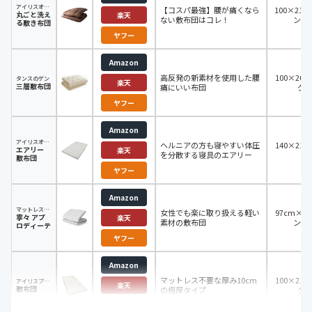
アイリスオーヤマ(IRIS OHYAMA)
【コスパ最強】腰が痛くなら
100×210
丸ごと洗え
楽天
ない敷布団はコレ！
ング
る敷き布団
ヤフー
Amazon
高反発の新素材を使用した腰
100×20
タンスのゲン
楽天
三層敷布団
痛にいい布団
グ
ヤフー
Amazon
アイリスオーヤマ
ヘルニアの方も寝やすい体圧
140×21
エアリー
楽天
を分散する寝具のエアリー
ル
敷布団
ヤフー
Amazon
マットレス工房
女性でも楽に取り扱える軽い
97cm×1
寧々 アプ
楽天
素材の敷布団
ング
ロディーテ
ヤフー
Amazon
マットレス不要な厚み10cm
100×21
アイリスプラザ
楽天
敷布団
の極厚タイプ
グ
ヤフー