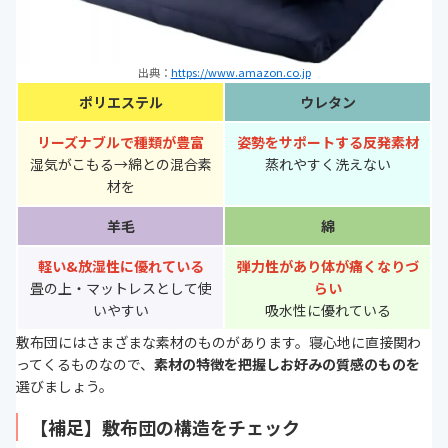
出典：
https://www.amazon.co.jp
ポリエステル
ウレタン
リーズナブルで種類が豊富
姿勢をサポートする反発素材
湿気がこもる→綿との混合素
蒸れやすく洗えない
材を
羊毛
綿
軽い&放湿性に優れている
弾力性があり体が痛くなりづ
畳の上・マットレスとして使
らい
いやすい
吸水性に優れている
敷布団にはさまざまな素材のものがあります。寝心地に直接関わ
ってくるものなので、
素材の特徴を把握しお好みの質感のものを
選びましょう。
【補足】敷布団の構造をチェック