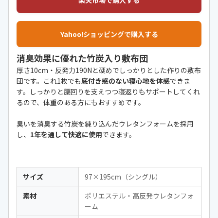
楽天市場で購入する
Yahoo!ショッピングで購入する
消臭効果に優れた竹炭入り敷布団
厚さ10cm・反発力190Nと硬めでしっかりとした作りの敷布
団です。これ1枚でも
底付き感のない寝心地を体感
できま
す。しっかりと腰回りを支えつつ寝返りもサポートしてくれ
るので、体重のある方にもおすすめです。
臭いを消臭する竹炭を練り込んだウレタンフォームを採用
し、
1年を通して快適に使用
できます。
サイズ
97×195cm（シングル）
素材
ポリエステル・高反発ウレタンフォ
ーム