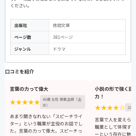
ください。
出版社
徳間文庫
ページ数
381ページ
ジャンル
ドラマ
口コミを紹介
言葉の力って偉大
小説の形で強く語
力！
40歳 女性 専業主婦（主
★★★★★
夫）
★★★★☆
20歳
あまり聞きなれない「スピーチライ
言葉で人を変えられ
ター」という職業が主役のお話でし
職業として体現する
た。言葉の力って偉大。スピーチっ
ーという存在に魅せ