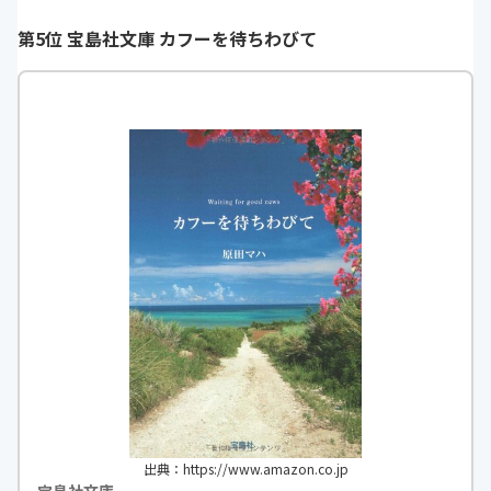
良かったです。
した。破格の芸術家
第5位 宝島社文庫 カフーを待ちわびて
https://monita.online
ですが女性を次々と
も余裕を見せつつも
あろうことがうかが
下した最後の決断と
られた願いが切なか
h
出典：https://www.amazon.co.jp
宝島社文庫