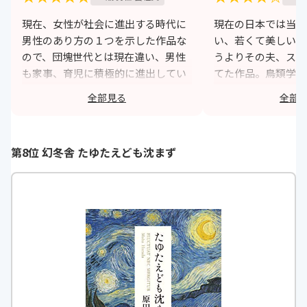
現在、女性が社会に進出する時代に
現在の日本では当面
男性のあり方の１つを示した作品な
い、若くて美しい女
ので、団塊世代とは現在違い、男性
うよりその夫、スポ
も家事、育児に積極的に進出してい
てた作品。鳥類学者
かなければいけないと思っていま
んファーストジェン
全部見る
全部
す。男性を女性が支えるだけでな
てさまざまなトラブ
く、女性を男性が心身ともに支えら
しまう様子がおもし
れるようになっていかないといけな
h
第8位 幻冬舎 たゆたえども沈まず
いと思います。
https://monita.online