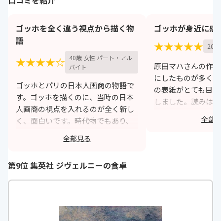
ゴッホを全く違う視点から描く物
ゴッホが身近に感
語
★★★★★
20歳
40歳 女性 パート・アル
★★★★☆
原田マハさんの作品
バイト
にしたものが多く、
ゴッホとパリの日本人画商の物語で
の表紙がとても目に
す。ゴッホを描くのに、当時の日本
しました。読みはじ
人画商の視点を入れるのが全く新し
物語にのめり込め、
全部
く、面白いです。時代物でもあり、
は心がじんと来るよ
美術物でもあり、でも結局描きたい
た。フィクションと
全部見る
のは「人間」で、それがとても上手
ンが混じっていると
く描かれています。素晴らしい才能
白かったです。
第9位 集英社 ジヴェルニーの食卓
だと思います。
h
https://monita.online