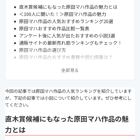
直木賞候補にもなった原田マハ作品の魅力とは
＜100人に聞いた！＞原田マハ作品の魅力
原田マハ作品の人気おすすめランキング20選
原田マハおすすめ作品比較一覧表
アンケート後に人気が出たおすすめの小説3選
通販サイトの最新売れ筋ランキングもチェック！
原田マハ作品の選び方
原田マハ作品のおすすめ書籍や読む順番は？
原田マハは本名？夫はいる？
全部見る
原田マハの自宅・年収は？
京都本大賞を受賞した作品をチェック
本の適切な保管方法・注意点
今回の記事では原田マハ作品の人気ランキングを紹介しています
まとめ
が、下記の記事では小説について紹介しています。ぜひ参考にし
次に読むべき小説の関連記事はこちら
てください。
直木賞候補にもなった原田マハ作品の魅
力とは