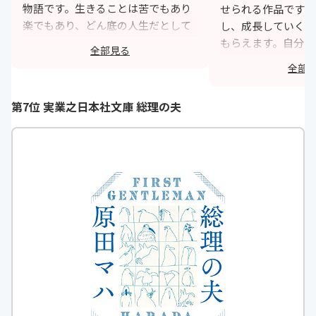
物語です。生きることは苦でもあり
せられる作品です。
楽でもあり、どん底の人生だとして
し、成長していく姿
も人の温かさに触れることや夢中に
もらえます。自分が
全部見る
なれるきっかけを見つけることで180
人にも良い影響を与
全部
度人生変わるんだなと生きる希望が
や、自分自身も幸せ
湧いてくる物語です。
ことを感じることの
第7位 実業之日本社文庫 総理の夫
す。
https://monita.online
h