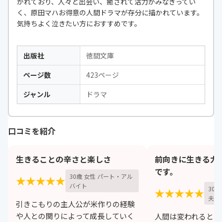
かれており、人々と出会い、癒されて活力がみなぎってい
く、原田マハお得意の人間ドラマが存分に描かれています。
気持ちよく泣きたい方におすすめです。
出版社
徳間文庫
ページ数
423ページ
ジャンル
ドラマ
口コミを紹介
生きることの辛さと楽しさ
前向きに生きる力
です。
30歳 女性 パート・アル
★★★★★
バイト
30
★★★★★
夫）
引きこもりの主人公が米作りの経験
や人との関りによって成長していく
人間は変われるとい