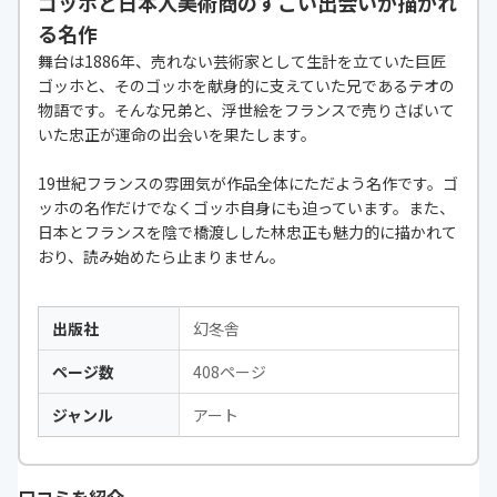
ゴッホと日本人美術商のすごい出会いが描かれ
る名作
舞台は1886年、売れない芸術家として生計を立ていた巨匠
ゴッホと、そのゴッホを献身的に支えていた兄であるテオの
物語です。そんな兄弟と、浮世絵をフランスで売りさばいて
いた忠正が運命の出会いを果たします。
19世紀フランスの雰囲気が作品全体にただよう名作です。ゴ
ッホの名作だけでなくゴッホ自身にも迫っています。また、
日本とフランスを陰で橋渡しした林忠正も魅力的に描かれて
おり、読み始めたら止まりません。
出版社
幻冬舎
ページ数
408ページ
ジャンル
アート
口コミを紹介