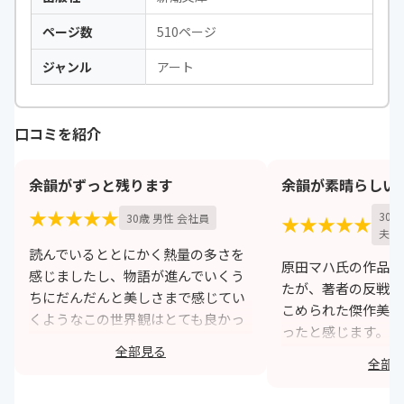
ページ数
510ページ
ジャンル
アート
口コミを紹介
余韻がずっと残ります
余韻が素晴らしい
★★★★★
30
30歳 男性 会社員
★★★★★
夫）
読んでいるととにかく熱量の多さを
原田マハ氏の作品を
感じましたし、物語が進んでいくう
たが、著者の反戦と
ちにだんだんと美しさまで感じてい
こめられた傑作美術
くようなこの世界観はとても良かっ
ったと感じます。 
たと思います。読み終わった後も壮
全部見る
瑤子と過去主人公ド
大な世界観は残りましたし、まだま
全部
点が交差しながら物
だ続いていくような余韻があり大変
特に印象に残ったの