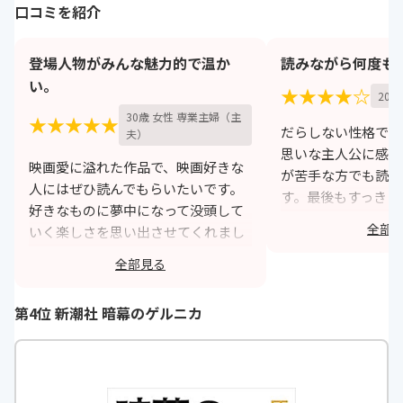
口コミを紹介
登場人物がみんな魅力的で温か
読みながら何度も
い。
★★★★☆
20歳
30歳 女性 専業主婦（主
★★★★★
だらしない性格であ
夫）
思いな主人公に感動
映画愛に溢れた作品で、映画好きな
が苦手な方でも読み
人にはぜひ読んでもらいたいです。
す。最後もすっきり
好きなものに夢中になって没頭して
で、読み終わった後
全部
いく楽しさを思い出させてくれまし
カポカしていました
た。大きな力が働いて、物語がトン
気に入りです。
全部見る
トン拍子に進んで行くのですが、心
h
温まる夢見たいな感動的なラストに
第4位 新潮社 暗幕のゲルニカ
涙が溢れました。
https://monita.online