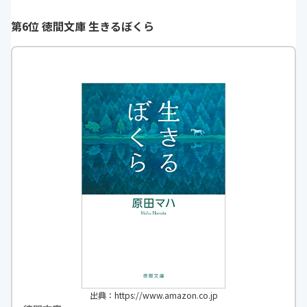
像でき、心が温まる本でした。
す。
第6位 徳間文庫 生きるぼくら
https://monita.online
h
出典：https://www.amazon.co.jp