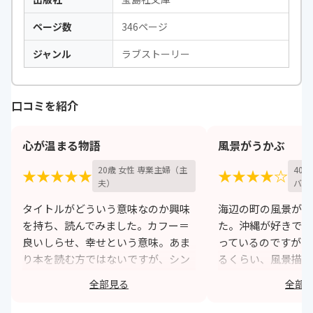
ページ数
346ページ
ジャンル
ラブストーリー
口コミを紹介
心が温まる物語
風景がうかぶ
20歳 女性 専業主婦（主
40
★★★★★
★★★★☆
夫）
バイ
タイトルがどういう意味なのか興味
海辺の町の風景が思
を持ち、読んでみました。カフー＝
た。沖縄が好きで、
良いしらせ、幸せという意味。あま
っているのですが、
り本を読む方ではないですが、シン
るくらい、風景描写
プルな恋愛小説ではなく、様々な出
思います。奥手な主
全部見る
全部
来事が盛り込まれており、一気に読
か想いを相手に伝え
んでしまいました。島での生活が想
ってしまうのが、も