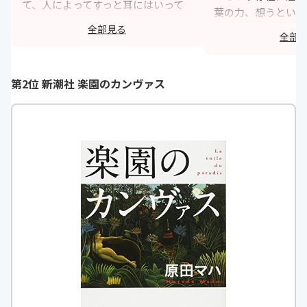
て、人によってすっと耳にはいって
葉の力、想うという
くるもの、退屈なものとあります
て全ての人がもつ大
全部見る
全部
が、どうせするなら前者がいいに決
付くことができまし
まってます。これはある結婚式でス
の力を語る、パワフ
テキなスピーチと出会い、自分がそ
第2位 新潮社 楽園のカンヴァス
h
のスピーチライターになっていく一
人の女性のお話です。たくさんのス
テキな言葉たちに出会える本でし
た。
https://monita.online