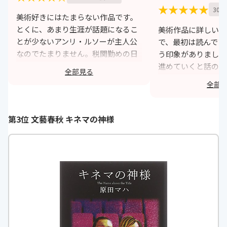
★★★★★
30歳
美術好きにはたまらない作品です。
とくに、あまり生涯が話題になるこ
美術作品に詳しいわ
とが少ないアンリ・ルソーが主人公
で、最初は読んでい
なのでたまりません。税関勤めの日
う印象がありました
曜画家という印象があるアンリ・ル
進めていくと話の展
全部見る
ソーの生活が生き生きと描かれてい
り、止まらなくなり
全部
ます。ピカソとの交流も最所です。
ん世界観に吸い込ま
がら読みました。最
https://monita.online
しもあり、とても読
第3位 文藝春秋 キネマの神様
み終わった後、本を
に浸ってしまいまし
んの数々の作品の中
入りです。
h