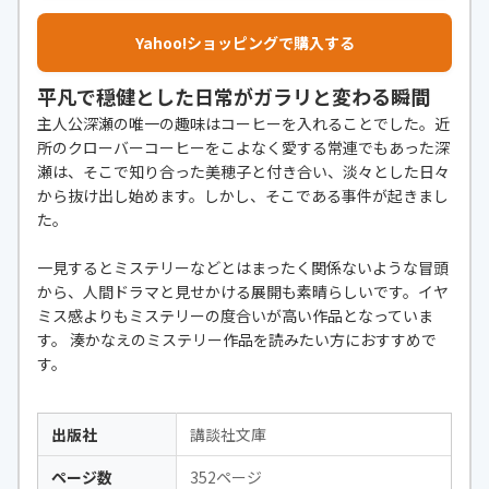
Yahoo!ショッピングで購入する
平凡で穏健とした日常がガラリと変わる瞬間
主人公深瀬の唯一の趣味はコーヒーを入れることでした。近
所のクローバーコーヒーをこよなく愛する常連でもあった深
瀬は、そこで知り合った美穂子と付き合い、淡々とした日々
から抜け出し始めます。しかし、そこである事件が起きまし
た。
一見するとミステリーなどとはまったく関係ないような冒頭
から、人間ドラマと見せかける展開も素晴らしいです。イヤ
ミス感よりもミステリーの度合いが高い作品となっていま
す。 湊かなえのミステリー作品を読みたい方におすすめで
す。
出版社
講談社文庫
ページ数
352ページ