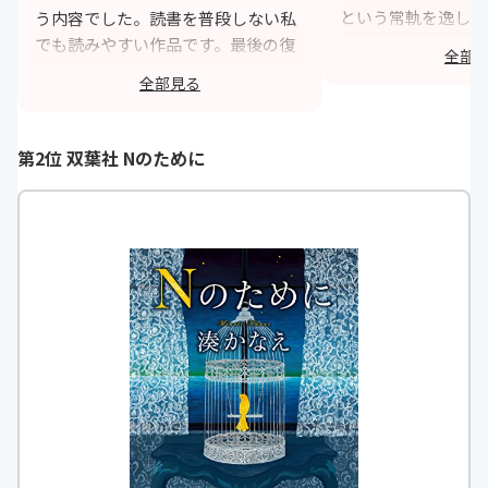
という常軌を逸した
う内容でした。読書を普段しない私
を殺され狂った母親
でも読みやすい作品です。最後の復
全部
じます。最後に、教
讐の仕方も想像以上の内容で予測で
全部見る
え子に殺させるシー
きない結末でした。もう一度読み返
法として、一番酷い
したい作品です。
するなと感じました
第2位 双葉社 Nのために
https://monita.online
h