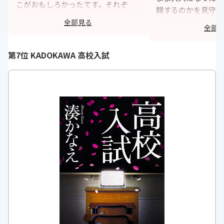
こがおもしろかったです。それぞ
開するのかを見守っ
れ、辛い思いをしているのですが、
た。ただ、途中から
全部見る
全部
そこにバラエティがあり、すごいな
人間関係が変わって
と思いました。それぞれの章の題名
ても湊かなえさんら
も凝っていて気に入ってます。
第7位 KADOKAWA 高校入試
す。結構ドロドロし
セの強い作品ですが
https://monita.online
象に残ったので好き
は、学生より大人向
思います。
h