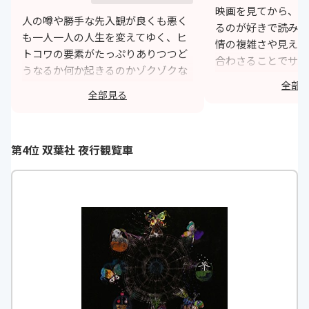
映画を見てから、原
人の噂や勝手な先入観が良くも悪く
るのが好きで読みま
も一人一人の人生を変えてゆく、ヒ
情の複雑さや見えて
トコワの要素がたっぷりありつつど
合わさることでサス
うなるか何か起きるのかゾクゾクな
るんだってじわじわ
全部
ミステリー。こうなりたくはないと
す。日常が切り取ら
全部見る
思いつつ今のSNS社会、少しでも自
ルを感じてしまう作
分が加担してしまう可能性が怖いな
h
などど思う今日この頃。
第4位 双葉社 夜行観覧車
https://monita.online