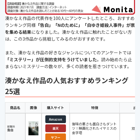
湊かなえ作品の代表作を100人にアンケートしたところ、おすすめ
ランキング同様
「告白」「Nのために」「白ゆき姫殺人事件」が票
を集める結果
になりました。湊かなえ作品に触れたことがない方
は、この3作品から挑戦してみるのがおすすめです。
また、湊かなえ作品の好きなジャンルについてのアンケートでは
「ミステリー」が圧倒的支持をうけていました
。読み始めたら止
まらないミステリーの数々が、多くの読者を惹きつけています。
湊かなえ作品の人気おすすめランキング
25選
商品名
画像
購入サイト
特徴
出版
Amazon
後味の悪さも面白さもダント
双葉社
ツ！映画化されたイヤミスの
双葉
楽天
告白
金字塔
ヤフー