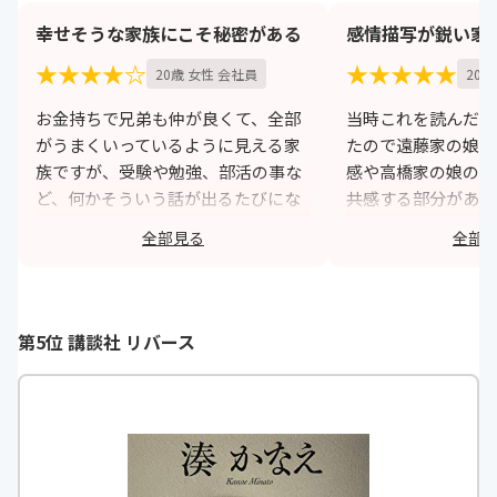
幸せそうな家族にこそ秘密がある
感情描写が鋭い家
★★★★☆
★★★★★
20歳 女性 会社員
20歳
お金持ちで兄弟も仲が良くて、全部
当時これを読んだの
がうまくいっているように見える家
たので遠藤家の娘の
族ですが、受験や勉強、部活の事な
感や高橋家の娘のイ
ど、何かそういう話が出るたびにな
共感する部分があり
んとなく醸し出される違和感が、
の微妙な心理がきち
全部見る
全部
後々伏線回収のようでとても面白か
て尚且つそれが当時
ったです。
ら見て検討外れでは
く文章化されていて
https://monita.online
た。
第5位 講談社 リバース
h