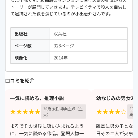
トーリーが展開していきます。テレビドラマで殺人を自供し
て逮捕された役を演じているのが小出恵介さんです。
出版社
双葉社
ページ数
328ページ
映像化
2014年
口コミを紹介
一気に読める、推理小説
幼なじみの男女2
30歳 女性 専業主婦（主
30
★★★★★
★★★★☆
夫）
業
まるでその世界に吸い込まれるよう
離島に男の子と女の
に、一気に読める作品。登場人物一
日その二人が火事を