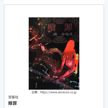
https://monita.online
なった理由が自分の
った。という最期の
した。
h
出典：https://www.amazon.co.jp
双葉社
贖罪