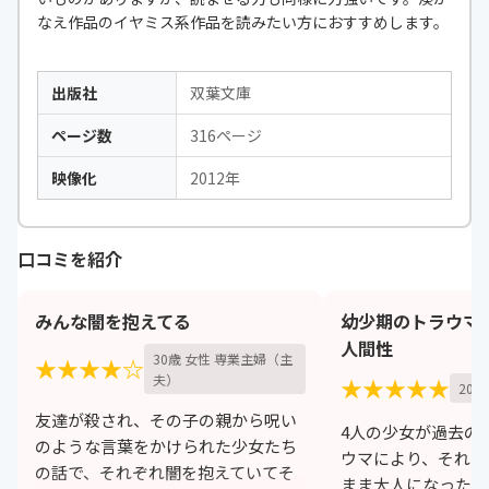
なえ作品のイヤミス系作品を読みたい方におすすめします。
出版社
双葉文庫
ページ数
316ページ
映像化
2012年
口コミを紹介
みんな闇を抱えてる
幼少期のトラウマ
人間性
30歳 女性 専業主婦（主
★★★★☆
夫）
★★★★★
20歳
友達が殺され、その子の親から呪い
4人の少女が過去の
のような言葉をかけられた少女たち
ウマにより、それぞ
の話で、それぞれ闇を抱えていてそ
まま大人になったと