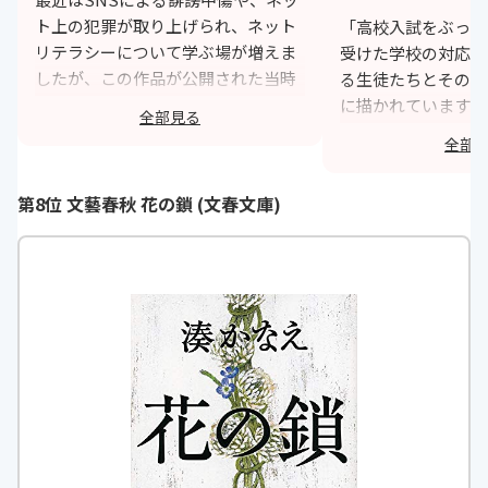
ト上の犯罪が取り上げられ、ネット
「高校入試をぶっつ
リテラシーについて学ぶ場が増えま
受けた学校の対応や
したが、この作品が公開された当時
る生徒たちとその親
はまだ携帯電話の時代で、ネットな
に描かれています。
全部見る
ど若者しかわからない難しいもので
始まる復讐、そこか
全部
した。ネットで得た負の感情をその
人の醜悪な面が滑稽
場を使って復讐するというとても現
に小さなミスなら隠
第8位 文藝春秋 花の鎖 (文春文庫)
代に通づる事件の作品です。巧妙な
をついてしまうこと
事件の手口や登場人物の感情と結び
にもたくさんあり、
ついたそれぞれの復讐がとても考え
めて考えさせられる
させられるものでした。高校入試と
ます。
いうほとんどの人が人生で経験する
h
行事であることで、より作品に引き
込まれるのだと思います。
https://monita.online