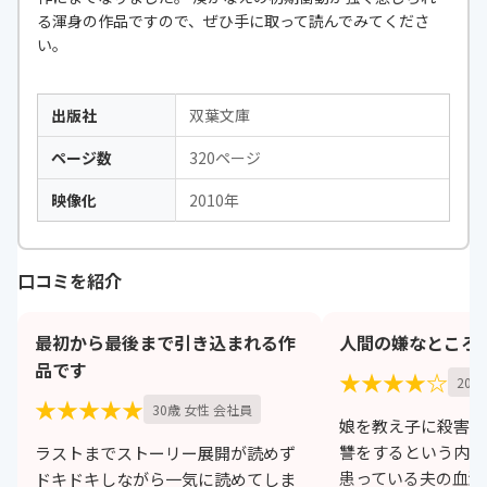
る渾身の作品ですので、ぜひ手に取って読んでみてくださ
い。
出版社
双葉文庫
ページ数
320ページ
映像化
2010年
口コミを紹介
最初から最後まで引き込まれる作
人間の嫌なところ
品です
★★★★☆
20歳
★★★★★
30歳 女性 会社員
娘を教え子に殺害さ
讐をするという内容
ラストまでストーリー展開が読めず
患っている夫の血液
ドキドキしながら一気に読めてしま