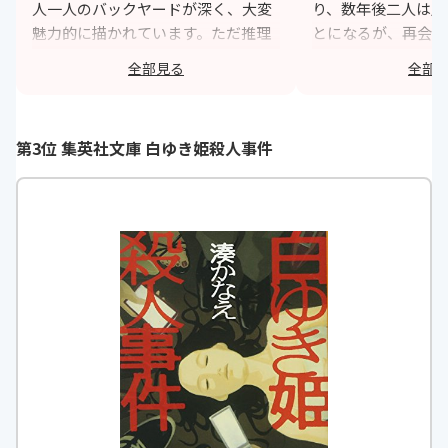
人一人のバックヤードが深く、大変
り、数年後二人は別
魅力的に描かれています。ただ推理
とになるが、再会し
をしながら読むのではなく、野バラ
語りです。私は、こ
全部見る
全部
荘の生活(人間関係)が羨ましくなっ
て二人は別々の道を
たり、野口夫妻を羨んだり疑った
ですが、秘密を共有
り、成瀬くんが格好良かったり、西
てだんだん絆が強く
第3位 集英社文庫 白ゆき姫殺人事件
崎さんの過去に胸を締め付けられた
いるんだなと思い、
り、、読んでいる方の感情変化が忙
かち合いたいと思え
しい、大満足な物語でした。
h
https://monita.online