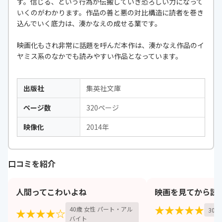
す。信じる、という行為が伝搬していき恐ろしい力になって
いくのがわかります。作品の善と悪の対比構造に読者を巻き
込んでいく底力は、湊かなえの成せる業です。
映画化もされ非常に話題を呼んだ本作は、湊かなえ作品のイ
ヤミス系のなかでも読みやすい作品となっています。
出版社
集英社文庫
ページ数
320ページ
映像化
2014年
口コミを紹介
人間ってこわいよね
映画を見てから読
★★★★★
40歳 女性 パート・アル
30歳
★★★★☆
バイト