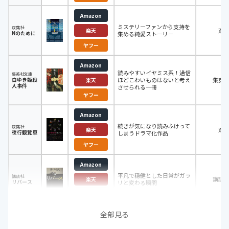
Amazon
ミステリーファンから支持を
双葉社
双
楽天
Nのために
集める純愛ストーリー
ヤフー
Amazon
読みやすいイヤミス系！過信
集英社文庫
白ゆき姫殺
ほどこわいものはないと考え
集英
楽天
人事件
させられる一冊
ヤフー
Amazon
続きが気になり読みふけって
双葉社
双
楽天
夜行観覧車
しまうドラマ化作品
ヤフー
Amazon
平凡で穏健とした日常がガラ
講談社
講談
楽天
リバース
リと変わる瞬間
ヤフー
全部見る