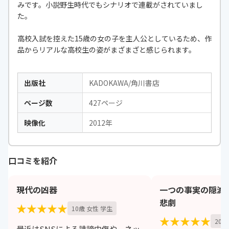
みです。小説野生時代でもシナリオで連載がされていまし
た。
高校入試を控えた15歳の女の子を主人公としているため、作
品からリアルな高校生の姿がまざまざと感じられます。
出版社
KADOKAWA/角川書店
ページ数
427ページ
映像化
2012年
口コミを紹介
現代の凶器
一つの事実の隠滅
悲劇
★★★★★
10歳 女性 学生
★★★★★
20歳
最近はSNSによる誹謗中傷や、ネッ