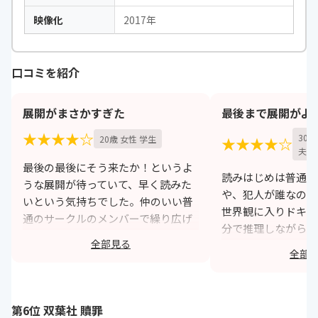
映像化
2017年
口コミを紹介
展開がまさかすぎた
最後まで展開がよ
★★★★☆
30
20歳 女性 学生
★★★★☆
夫）
最後の最後にそう来たか！というよ
読みはじめは普通の
うな展開が待っていて、早く読みた
や、犯人が誰なのか
いという気持ちでした。仲のいい普
世界観に入りドキド
通のサークルのメンバーで繰り広げ
分で推理しながら読
られていて、普通にある日常なのに
全部見る
ました。犯人が誰な
仲がいいからこそ起こってしまった
全部
らも、遺族の元へ行
事件のように感じました。人間関係
遺族の考え。そして
も考えさせられるし、心にくる作品
最後への流れが来た
です。
第6位 双葉社 贖罪
終えたと終わると同