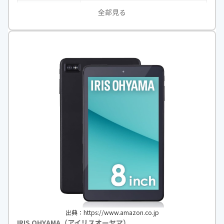
CPU
T606(8コア）
全部見る
画面サイズ
8インチ
本体サイズ
幅211.3×高さ126.3×奥行9.0mm
本体重量
約357g
出典：https://www.amazon.co.jp
IRIS OHYAMA（アイリスオーヤマ）