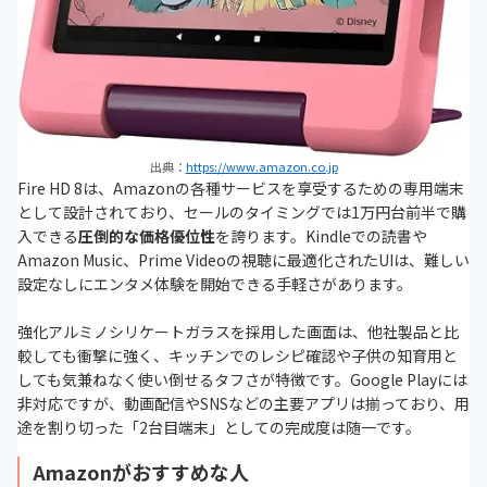
出典：
https://www.amazon.co.jp
Fire HD 8は、Amazonの各種サービスを享受するための専用端末
として設計されており、セールのタイミングでは1万円台前半で購
入できる
圧倒的な価格優位性
を誇ります。Kindleでの読書や
Amazon Music、Prime Videoの視聴に最適化されたUIは、難しい
設定なしにエンタメ体験を開始できる手軽さがあります。
強化アルミノシリケートガラスを採用した画面は、他社製品と比
較しても衝撃に強く、キッチンでのレシピ確認や子供の知育用と
しても気兼ねなく使い倒せるタフさが特徴です。Google Playには
非対応ですが、動画配信やSNSなどの主要アプリは揃っており、用
途を割り切った「2台目端末」としての完成度は随一です。
Amazonがおすすめな人