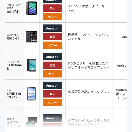
Apple（アップル）
8.3インチのポータブルな
iPad
iO
楽天
iPad
mini(A17
Pro)
ヤフー
Amazon
日常使いしやすいコスパのい
YAMAZEN（山善）
Andro
楽天
QA15-80
いモデル
ヤフー
Amazon
IRIS OHYAMA（アイリスオーヤマ）
6つのセンサーを搭載したア
TE084M4V1-
Android
楽天
イリスオーヤマのタブレット
B
ヤフー
Amazon
Android
NEC
広視野角液晶のNECタブレッ
LAVIE Tab
期によっ
楽天
ト
T8 PC-
バージョ
T0855GAS
トールさ
ヤフー
合あ
Amazon
蔵衛門
タフなシーンに耐えられる建
蔵衛門Pad
-
設現場向けタブレット
Mini(KMN03)
楽天