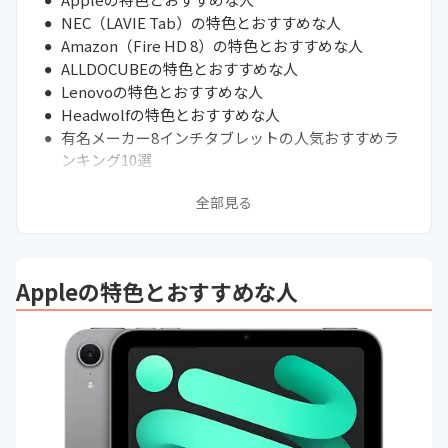
NEC（LAVIE Tab）の特色とおすすめな人
Amazon（Fire HD 8）の特色とおすすめな人
ALLDOCUBEの特色とおすすめな人
Lenovoの特色とおすすめな人
Headwolfの特色とおすすめな人
有名メーカー8インチタブレットの人気おすすめラ
ンキング10選
通販サイトの最新売れ筋ランキングもチェック！
全部見る
動画配信サービスを高画質で観るなら必須の
「Widevine L1」規格
中古で購入する場合に気をつけたいポイント
タブレットの画面サイズ別の特徴をチェック
Appleの特色とおすすめな人
PCとタブレット・タブレットPCの違いを紹介
大切なタブレットを守るタブレットケース
まとめ
持ち運びやすい8インチの小型タブレット
【結論コレ！】編集部イチ推しのおすすめ商品
8インチタブレットの大きさはどのくらい？
8インチタブレットのメリット・デメリット