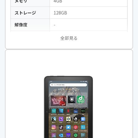
メモリ
4GB
ストレージ
128GB
解像度
-
CPU
MediaTek G81（MTK6769）
全部見る
画面サイズ
8インチ
本体サイズ
W×H×D：207 x 134 x 14mm
本体重量
538g