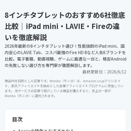
8インチタブレットのおすすめ6社徹底
比較｜iPad mini・LAVIE・Fireの違
いを徹底解説
2026年最新の8インチタブレット選び！性能抜群のiPad mini、国
内安心のLAVIE Tab、コスパ最強のFire HD 8など人気6ブランドを
比較。電子書籍、動画視聴、ゲームに最適な一台と、格安Android
の失敗しない選び方を専門家が徹底解説します。
最終更新日：
2026/6/12
商品PRを目的とした記事です。Monita（モニタ）は、Amazon.co.jpアソシエイ
ト、楽天アフィリエイトを始めとした各種アフィリエイトプログラムに参加してい
ます。 当サービスの記事で紹介している商品を購入すると、売上の一部が
Monita（モニタ）に還元されます。
目次
Appleの特色とおすすめな人