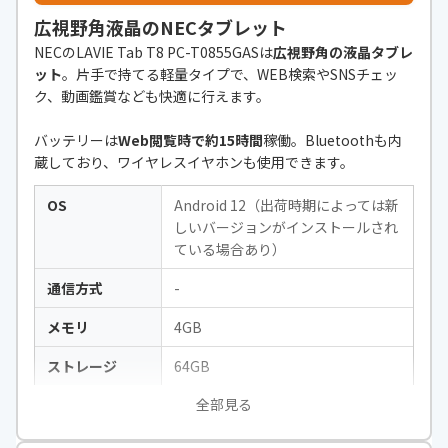
広視野角液晶のNECタブレット
NECのLAVIE Tab T8 PC-T0855GASは
広視野角の液晶タブレ
ット
。片手で持てる軽量タイプで、WEB検索やSNSチェッ
ク、動画鑑賞なども快適に行えます。
バッテリーは
Web閲覧時で約15時間
稼働。Bluetoothも内
蔵しており、ワイヤレスイヤホンも使用できます。
OS
Android 12（出荷時期によっては新
しいバージョンがインストールされ
ている場合あり）
通信方式
-
メモリ
4GB
ストレージ
64GB
全部見る
解像度
1280x800
CPU
MediaTek A22 2.0GHz(4コア)