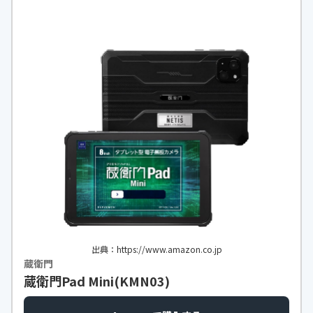
画面サイズ
8インチ
本体サイズ
119.8×198.0×9.0mm
本体重量
約318g
出典：https://www.amazon.co.jp
蔵衛門
蔵衛門Pad Mini(KMN03)