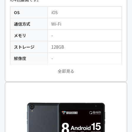
OS
iOS
通信方式
Wi-Fi
メモリ
-
ストレージ
128GB
解像度
-
CPU
-
全部見る
画面サイズ
8.3インチ
本体サイズ
高さ×幅×厚さ：195.4×134.8×6.
3 mm
本体重量
293g