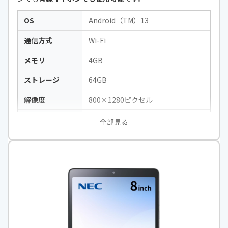
OS
Android（TM）13
通信方式
Wi-Fi
メモリ
4GB
ストレージ
64GB
解像度
800×1280ピクセル
CPU
UNISOC T606 8コア（2＊ARM Cort
全部見る
ex A75＠1.6GHz 6＊ARM Cortex A5
5＠1.6GHz）
画面サイズ
8インチ
本体サイズ
幅約125×奥行約9.7×高さ約210m
m
本体重量
約383g