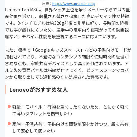
出典：
https://www.amazon.co.jp
Lenovo Tab M8は、世界シェア上位を争うメーカーならではの量
産効果を活かし、
軽量さと薄さ
を追求した高いデザイン性が特徴
です。8インチモデルは約320g前後と非常に軽く、長時間の読書
でも手が疲れにくいため、通学中の電車内や寝転がっての動画視
聴など、モバイル性能を最重視するニーズに応えています。
また、標準で「Google キッズスペース」などの子供向けモードが
搭載されており、不適切なコンテンツの制限や使用時間の管理が
容易な点も、家族共有デバイスとして高く評価されています。ア
ルミ製の背面パネルは指紋が付きにくく、ビジネスシーンでカバ
ンから取り出しても違和感のない洗練された質感です。
Lenovoがおすすめな人
軽量・モバイル： 荷物を重くしたくないため、とにかく軽く
て薄いタブレットを携帯したい
家族・子供共有： 子供向けの閲覧制限をかけつつ、親も共有
して安心して使いたい