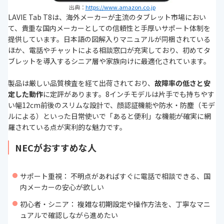
出典：
https://www.amazon.co.jp
LAVIE Tab T8は、海外メーカーが主流のタブレット市場におい
て、貴重な国内メーカーとしての信頼性と手厚いサポート体制を
提供しています。日本語の図解入りマニュアルが同梱されている
ほか、電話やチャットによる相談窓口が充実しており、初めてタ
ブレットを導入するシニア層や家族向けに最適化されています。
製品は厳しい品質検査を経て出荷されており、
故障率の低さと安
定した動作
に定評があります。8インチモデルは片手でも持ちやす
い幅12cm前後のスリムな設計で、顔認証機能や防水・防塵（モデ
ルによる）といった日常使いで「あると便利」な機能が確実に網
羅されている点が実利的な魅力です。
NECがおすすめな人
サポート重視： 不明点があればすぐに電話で相談できる、国
内メーカーの安心が欲しい
初心者・シニア： 複雑な初期設定や操作方法を、丁寧なマニ
ュアルで確認しながら進めたい