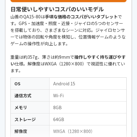
日常使いしやすいコスパのいいモデル
山善のQA15-80は
手頃な価格のコスパがいいタブレット
で
す。GPS・加速度・照度・近接・ジャイロの5つのセンサー
を搭載しており、さまざまなシーンに対応。ジャイロセンサ
ーでは物体の回転や角度を検知し、位置情報ゲームのような
ゲームの操作性が向上します。
重量は約357g、薄さは約9mmで
操作しやすく持ち運びやす
い
仕様。解像度はWXGA（1280×800）で視認性に優れてい
ます。
OS
Android 15
通信方式
Wi-Fi
メモリ
8GB
ストレージ
64GB
解像度
WXGA（1280×800）