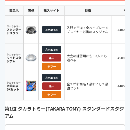
商品名
画像
購入サイト
特徴
サイ
タカラトミー(TAKARA TOMY)
入門で王道！全ベイブレード
スタンダー
440×44
Amazon
プレイヤー必携のスタジアム
ドスタジア
ム
Amazon
タカラトミー(TAKARA TOMY)
大会の練習用にも！3人でも
ワイドスタ
450×66
楽天
遊べる
ジアム
ヤフー
Amazon
タカラトミー(TAKARA TOMY)
全てが新商品！最新にして最
限界突破
440×47
楽天
強セット
DXセット
ヤフー
第1位 タカラトミー(TAKARA TOMY) スタンダードスタジ
アム