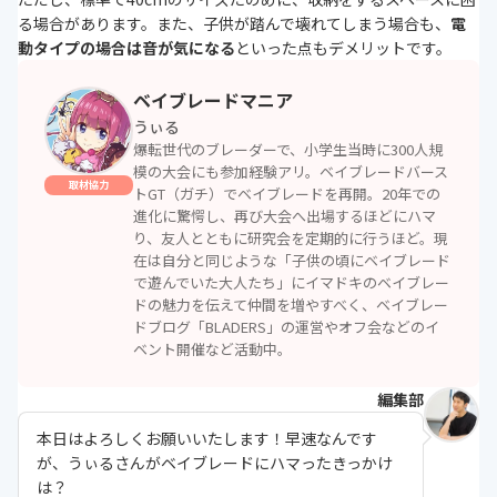
る場合があります。また、子供が踏んで壊れてしまう場合も、
電
動タイプの場合は音が気になる
といった点もデメリットです。
ベイブレードマニア
うぃる
爆転世代のブレーダーで、小学生当時に300人規
模の大会にも参加経験アリ。ベイブレードバース
取材協力
トGT（ガチ）でベイブレードを再開。20年での
進化に驚愕し、再び大会へ出場するほどにハマ
り、友人とともに研究会を定期的に行うほど。現
在は自分と同じような「子供の頃にベイブレード
で遊んでいた大人たち」にイマドキのベイブレー
ドの魅力を伝えて仲間を増やすべく、ベイブレー
ドブログ
「BLADERS」
の運営やオフ会などのイ
ベント開催など活動中。
編集部
本日はよろしくお願いいたします！早速なんです
が、うぃるさんがベイブレードにハマったきっかけ
は？