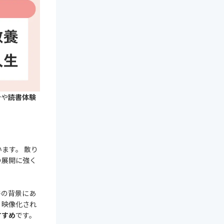
分や
読書体験
ます。 散り
の展開に強く
件の背景にあ
、映像化され
すすめ
です。