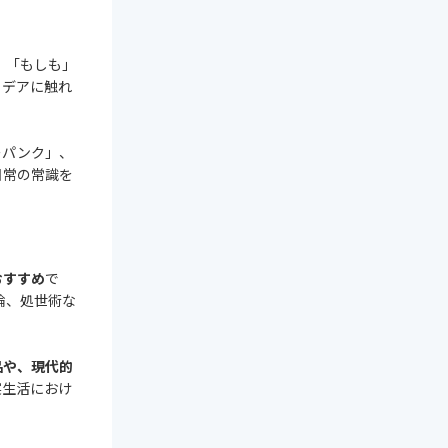
 「もしも」
イデアに触れ
ーパンク」、
日常の常識を
おすすめ
で
論、処世術な
品や、現代的
実生活におけ