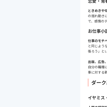
恋愛・青
ときめきや
の揺れ動き
で、感情の
お仕事小
仕事のモチ
と同じよう
張ろう」と
出版、広告
自分の職種
事に対する
ダーク
イヤミス