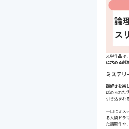
文学作品は
に求める刺
ミステリ
謎解きを楽
ばめられた
引き込まれ
一口にミス
る人間ドラ
た話題作や