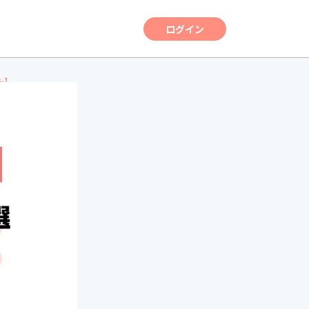
ログイン
も】