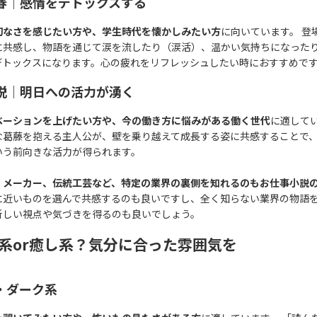
春｜感情をデトックスする
切なさを感じたい方や、学生時代を懐かしみたい方
に向いています。 登
に共感し、物語を通じて涙を流したり（涙活）、温かい気持ちになった
デトックスになります。心の疲れをリフレッシュしたい時におすすめで
説｜明日への活力が湧く
ベーションを上げたい方や、今の働き方に悩みがある働く世代
に適してい
な葛藤を抱える主人公が、壁を乗り越えて成長する姿に共感することで
いう前向きな活力が得られます。
、メーカー、伝統工芸など、特定の業界の裏側を知れるのもお仕事小説
に近いものを選んで共感するのも良いですし、全く知らない業界の物語
新しい視点や気づきを得るのも良いでしょう。
系or癒し系？気分に合った雰囲気を
・ダーク系