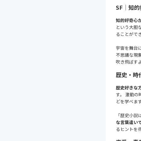
SF｜知
知的好奇心
という大胆
ることがで
宇宙を舞台
不思議な現
吹き飛ばす
歴史・時
歴史好きな
す。 激動
どを学べま
「歴史小説
な言葉遣い
るヒントを