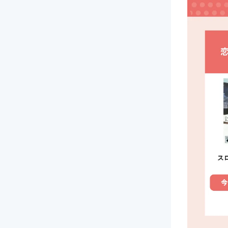
海外作
海外作
アンケ
アンケ
次に読