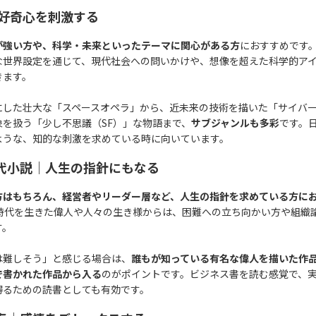
的好奇心を刺激する
が強い方や、科学・未来といったテーマに関心がある方
におすすめです。
な世界設定を通じて、現代社会への問いかけや、想像を超えた科学的ア
きます。
にした壮大な「スペースオペラ」から、近未来の技術を描いた「サイバ
象を扱う「少し不思議（SF）」な物語まで、
サブジャンルも多彩
です。
ような、知的な刺激を求めている時に向いています。
代小説｜人生の指針にもなる
方はもちろん、経営者やリーダー層など、人生の指針を求めている方に
の時代を生きた偉人や人々の生き様からは、困難への立ち向かい方や組織
す。
は難しそう」と感じる場合は、
誰もが知っている有名な偉人を描いた作
で書かれた作品から入る
のがポイントです。ビジネス書を読む感覚で、
得るための読書としても有効です。