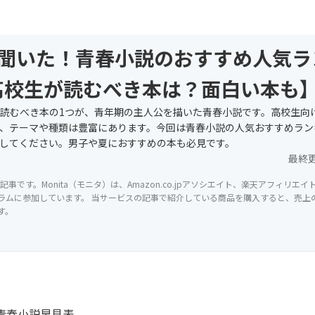
に聞いた！青春小説のおすすめ人気ラ
高校生が読むべき本は？面白い本も
読むべき本の1つが、青年期の主人公を描いた青春小説です。高校生向
、テーマや種類は豊富にあります。今回は青春小説の人気おすすめラン
してください。男子や夏におすすめの本も必見です。
最終
記事です。Monita（モニタ）は、Amazon.co.jpアソシエイト、楽天アフィリエ
ラムに参加しています。 当サービスの記事で紹介している商品を購入すると、売上の一
す。
青春小説早見表