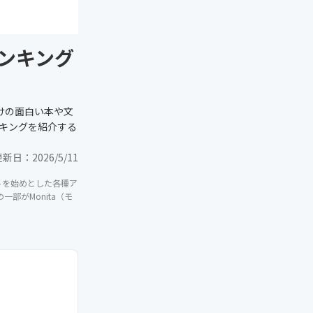
ンキング
】
けの面白い本や文
キングを紹介する
更新日：
2026/5/11
イトを始めとした各種ア
部がMonita（モ