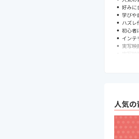
好みに
学びや
ハズレ
初心者
インテ
実写映
実写映
恋愛青
恋愛青
スポー
スポー
大人も
大人も
人気の
ヒュー
ヒュー
短編青
短編青