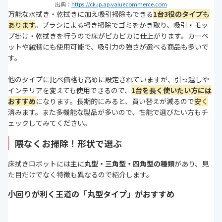
出典：
https://ck.jp.ap.valuecommerce.com
万能な水拭き・乾拭きに加え吸引掃除もできる
1
台3役のタイプ
も
あります
。ブラシによる掃き掃除でゴミをかき取り、吸引・モッ
プ掛け・乾拭きを行うので床がピカピカに仕上がります。カーペ
ットや絨毯にも使用可能で、吸引力の強さが選べる商品も多いで
す。
他のタイプに比べ価格も高めに設定されていますが、引っ越しや
インテリアを変えても使用できるので、
1台を長く使いたい方には
おすすめ
になります。長期的にみると、買い替えが減るので
安く
済みます。また多機能な製品が多いので、性能で選びたい方もチ
ェックしてみてください。
隈なくお掃除！形状で選ぶ
床拭きロボットには主に
丸型・三角型・四角型の種類
があり、見
た目だけでなく特徴も異なるので紹介します。
小回りが利く王道の「丸型タイプ」がおすすめ