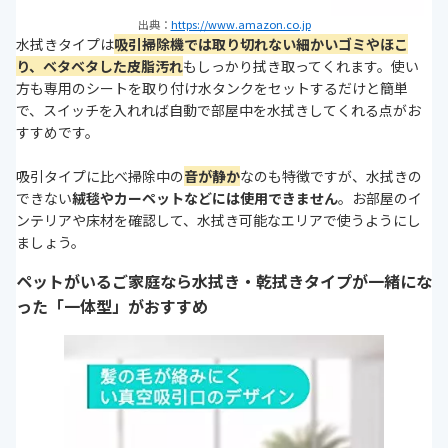
出典：
https://www.amazon.co.jp
水拭きタイプは
吸引掃除機では取り切れない細かいゴミやほこ
り、ベタベタした皮脂汚れ
もしっかり拭き取ってくれます。使い
方も専用のシートを取り付け水タンクをセットするだけと簡単
で、スイッチを入れれば自動で部屋中を水拭きしてくれる点がお
すすめです。
吸引タイプに比べ掃除中の
音が静か
なのも特徴ですが、水拭きの
できない
絨毯やカーペットなどには使用できません
。お部屋のイ
ンテリアや床材を確認して、水拭き可能なエリアで使うようにし
ましょう。
ペットがいるご家庭なら水拭き・乾拭きタイプが一緒にな
った「一体型」がおすすめ