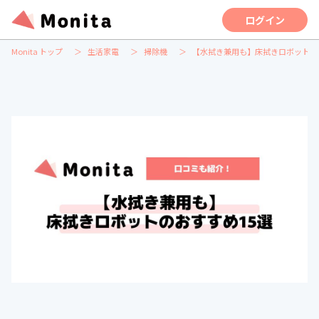
ログイン
Monita トップ
生活家電
掃除機
【水拭き兼用も】床拭きロボットの