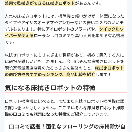
兼用で乾拭きができる床拭きロボット
があるんです。
人気の床拭きロボットには、掃除機と雑巾がけが一体型になった
タイプや
アイリスオーヤマ
や
アンカー
などの安いコスパのいいモ
デルもあります。特に
アイロボットのブラーバや、
クイックルワ
イパーが使える
ローラン
は口コミでも高い人気を集める有名機種
です。
床拭きロボットにもさまざまな種類があり、初めて購入する人に
は選択が難しいかもしれません。今回はそんな床拭きロボットを
現役家電量販店店員のたろっささん監修のもと、
床拭きロボット
の選び方やおすすめランキング、商品比較を紹介
します！
気になる床拭きロボットの特徴
ロボット掃除機に比べると、まだまだ床拭きロボット掃除機は認
知度は低いかもしれません。ここではそんな
床拭きロボット掃除
機の口コミでも話題になった特徴をご紹介
していきます。
口コミで話題！面倒なフローリングの床掃除が自