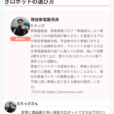
きロボットの選び方
現役家電販売員
たろっさ
家電量販店、家電情報ブログ「家電損をしない買
い方をプロの販売員が教えます」を運営するプロ
取材協力
の現役家電販売員。学生時代から家電に対する
並々ならぬ興味を持ち、アルバイトを経てそのま
ま家電量販店の道へと進んで15年弱。個人で年間
2億円を売り上げ、数々の法人内コンテスト等で
表彰された経験も。
家電アドバイザーの資格を有し、家電と名の付く
物全てに精通。家電で分からないことはなく、現
在は家電ライターの業務を通して「すべての人が
平等に良い家電に巡り会える機会の提供」に尽
力。
ブログURL:
https://taromomo.com/
たろっささん
非常に商品数が多い床拭きロボットですが以下の3つ