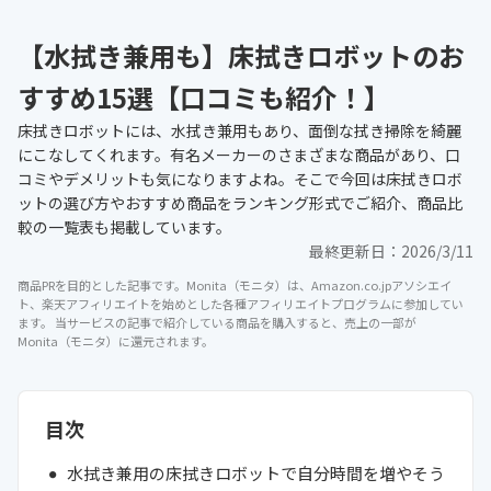
【水拭き兼用も】床拭きロボットのお
すすめ15選【口コミも紹介！】
床拭きロボットには、水拭き兼用もあり、面倒な拭き掃除を綺麗
にこなしてくれます。有名メーカーのさまざまな商品があり、口
コミやデメリットも気になりますよね。そこで今回は床拭きロボ
ットの選び方やおすすめ商品をランキング形式でご紹介、商品比
較の一覧表も掲載しています。
最終更新日：
2026/3/11
商品PRを目的とした記事です。Monita（モニタ）は、Amazon.co.jpアソシエイ
ト、楽天アフィリエイトを始めとした各種アフィリエイトプログラムに参加してい
ます。 当サービスの記事で紹介している商品を購入すると、売上の一部が
Monita（モニタ）に還元されます。
目次
水拭き兼用の床拭きロボットで自分時間を増やそう