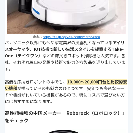
出典：
https://ck.jp.ap.valuecommerce.com
パナソニック以外にも今や家電業界の風雲児となっている
アイリ
スオーヤマや、IOT技術で新しい生活スタイルを提案するTake-
One（テイクワン）
などの床拭きロボット掃除機も人気です。各
社、それぞれ独自の発想や技術で魅力的な製品を送り出していま
す。
高価な床拭きロボットの中でも、
10,000〜20,000円台と比較的安
い機種
が揃っているのも魅力のひとつです。安価でも多彩なモー
ドや機能が付いている機種があるので、特にコスパで選びたい方
にはおすすめになります。
高性能機種の中国メーカー「Roborock（ロボロック）」
をチェック