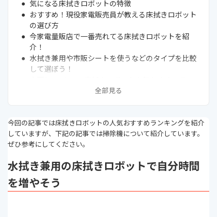
気になる床拭きロボットの特徴
おすすめ！現役家電販売員が教える床拭きロボット
の選び方
今家電量販店で一番売れてる床拭きロボットを紹
介！
水拭き兼用や市販シートを使うなどのタイプを比較
して選ぼう！
主要3メーカーの床拭きロボット人気おすすめラン
キング7選
全部見る
主要3メーカーの床拭きロボットおすすめ商品比較
一覧表
今回の記事では床拭きロボットの人気おすすめランキングを紹介
その他メーカーの床拭きロボット人気おすすめラン
していますが、下記の記事では掃除機について紹介しています。
キング8選
ぜひ参考にしてください。
その他メーカーの床拭きロボットおすすめ商品比較
一覧表
水拭き兼用の床拭きロボットで自分時間
ジャパネットなどの通販サイトの最新売れ筋ランキ
ングもチェック
を増やそう
床拭きロボット掃除機使用時の注意点とデメリット
まとめ
次に読むべき床拭きロボット関連記事はこちら