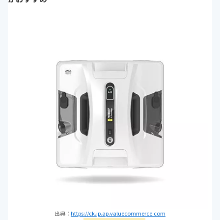
出典：
https://ck.jp.ap.valuecommerce.com