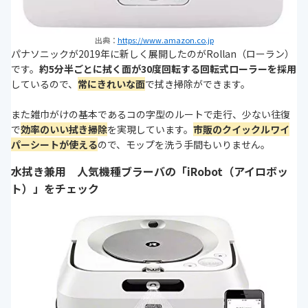
出典：
https://www.amazon.co.jp
パナソニックが2019年に新しく展開したのがRollan（ローラン）
です。
約5分半ごとに拭く面が30度回転する回転式ローラーを採用
しているので、
常にきれいな面
で拭き掃除ができます。
また雑巾がけの基本であるコの字型のルートで走行、少ない往復
で
効率のいい拭き掃除
を実現しています。
市販のクイックルワイ
パーシートが使える
ので、モップを洗う手間もいりません。
水拭き兼用 人気機種ブラーバの「iRobot（アイロボッ
ト）」をチェック