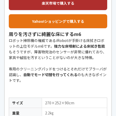
楽天市場で購入する
Yahoo!ショッピングで購入する
周りを汚さずに綺麗な床にするm6
ロボット掃除機の権威であるiRobotが手掛ける床拭きロボ
ットの上位モデルm6です。
強力な床噴射による床拭き性能
もそうですが、障害物完治のセンサーが非常に優れており、
家具や絨毯を汚すということがないのが大きな特徴。
専用のクリーニングパッドをつけるとそれだけでブラーバが
認識し、
自動でモード切替を行ってくれる
のも大きなポイン
トです。
サイズ
270×252×90cm
重量
2.2㎏