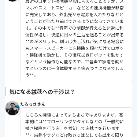
最近のロボット掃除機全般に言えることですが、ス
マホやスマートスピーカーなどとの連携機能が非常
に充実しており、外出先から電源を入れたりなどと
いうことが当たり前にできるようになってきていま
す。その中でも**音声での制御が行えると非常に利
便性が増し、快適に日々の生活を送ることが出来る
**のがメリット。例えば少し汚れが気になる場合に
もスマートスピーカーに床掃除を頼むだけでロボッ
ト掃除機を動かし、その後床拭きロボットを動かす
などという操作も可能なので、**音声で家電を動か
すというのは一度体験すると病みつきになるでしょ
う**。
気になる絨毯への干渉は？
たろっささん
もちろん機種によってまちまちではありますが、基
本的には**フローリングやタイルなどの「一般的に
拭き掃除を行う床」を検知して床拭きを行います
**。絨毯やラグなどは敷きっぱなしでも出来る限り