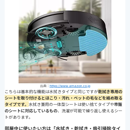
出典：
https://www.amazon.co.jp
こちらは基本的な機能は水拭きタイプと同じですが
乾拭き専用の
シートを取り付けるとほこり・汚れ・ペットの毛などを絡め取る
タイプです。
水拭き兼用の一体型シートは使い捨てタイプや
市販
のシートに対応しているもの
、洗濯が可能で繰り返し使えるシー
トがあります。
部屋中に使いたい方は「水拭き・乾拭き・吸引掃除タイ