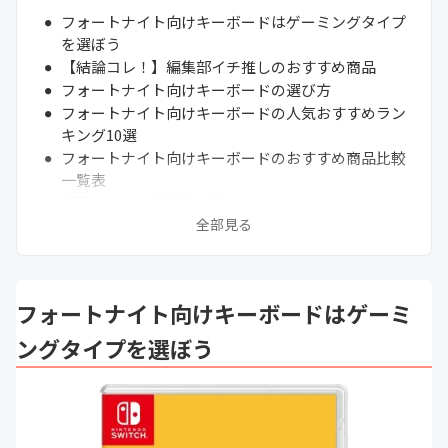
フォートナイト向けキーボードはゲーミングタイプ
を選ぼう
【結論コレ！】編集部イチ推しのおすすめ商品
フォートナイト向けキーボードの選び方
フォートナイト向けキーボードの人気おすすめラン
キング10選
フォートナイト向けキーボードのおすすめ商品比較
一覧表
通販サイトの最新売れ筋ランキングもチェック！
全部見る
フォートナイト向けキーボードと一緒にマウスもチ
ェック
フォートナイトで勝つにはキーの縦置き配置や設定
も重要
フォートナイト向けキーボードはゲーミ
フォートナイトのキーマウス操作は慣れるまでが難
しい
ングタイプを選ぼう
フォートナイト向けの片手キーボードもチェック
フォートナイトにも欲しいおすすめのゲーム機能を
紹介
まとめ