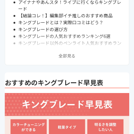
アイナナやあんスタ！ライブに行くならキングブレ
ード
【結論コレ！】編集部イチ推しのおすすめ商品
キングブレードとは？実際口コミはどう？
キングブレードの選び方
キングブレードの人気おすすめランキング6選
キングブレード以外のペンライト人気おすすめラン
キング9選
全部見る
通販サイトの最新売れ筋ランキングもチェック！
購入前に絶対確認！イベントの「ペンライト規制」
キンブレの使い方！色設定・点滅設定もできる
x10vとx10rの違い
おすすめのキングブレード早見表
ONE1が点滅してしまったときのリセット方法は？
アニメイトではキンブレホルダーが販売されている
過去のライブでの使用状況を知りたいなら知恵袋で
聞くのもおすすめ
まとめ