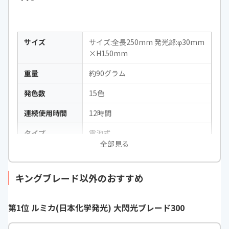
サイズ
サイズ:全長250mm 発光部:φ30mm
×H150mm
重量
約90グラム
発色数
15色
連続使用時間
12時間
タイプ
電池式
全部見る
バッテリー
単4電池×3本
メモリー機能
〇
キングブレード以外のおすすめ
その他
HOT BUTTON搭載
第1位 ルミカ(日本化学発光) 大閃光ブレード300
パッケージ内容
本体/テスト用電池/ストラップ/取扱
説明書