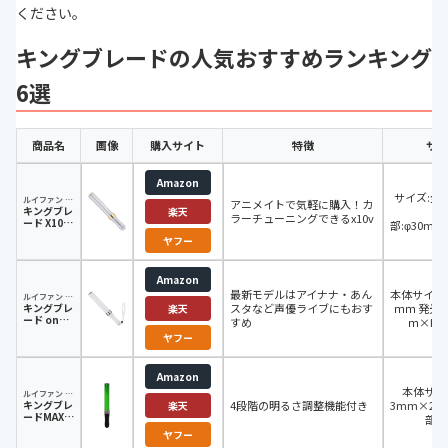
ください。
キングブレードの人気おすすめランキング
6選
商品名
画像
購入サイト
特徴
サイ
Amazon
サイズ:全長
ルイファン ジャパン(Ruifan Japan)
アニメイトで気軽に購入！カ
キングブレ
発
楽天
ラーチューニングできるx10v
ード X10 V
部:φ30mm
シャイニン
ヤフー
グ
Amazon
最新モデルはアイナナ・あん
本体サイズ：
ルイファン ジャパン(Ruifan Japan)
キングブレ
スタなど声優ライブにもおす
ｍｍ 発光部
楽天
ード one1
すめ
ｍ×H1
(ワン)
ヤフー
Amazon
本体サイズ
ルイファン ジャパン(Ruifan Japan)
キングブレ
4段階の明るさ調整機能付き
3mm×25
楽天
ードMAX2
部:
シャイニン
26mm×
ヤフー
グ