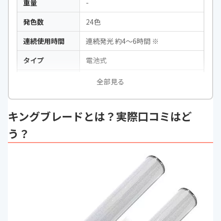
重量
-
発色数
24色
連続使用時間
連続発光 約4〜6時間 ※
タイプ
電池式
バッテリー
単4形アルカリ3本使用（テスト用乾
全部見る
電池付き）
メモリー機能
〇
キングブレードとは？実際口コミはど
その他
-
う？
パッケージ内容
ストラップ