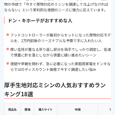
物の作成で「今すぐ厚物対応のミシンを調達して仕上げなければ
ならない」という実利的な夜間のニーズに強力に応えています。
ドン・キホーテがおすすめな人
フットコントローラーが最初からセットになった厚物対応モデ
ルを、2万円前後のリーズナブルな予算で手に入れたい人
厚い生地が重なる折り返し部分を両手でしっかり固定し、低速
で慎重に針を落としながら慎重に縫い進めたいシーン
夜間や早朝を問わず、急に必要になった家庭用家電をドンキな
らではのディスカウント価格で今すぐ調達したい悩み
厚手生地対応ミシンの人気おすすめラン
キング18選
商品名
画像
購入サイト
特徴
サイ