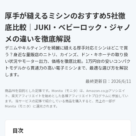
厚手が縫えるミシンのおすすめ5社徹
底比較｜JUKI・ベビーロック・ジャノ
メの違いを徹底解説
デニムやキルティングを綺麗に縫える厚手対応ミシンはどこで買
う？身近な量販店のニトリ、カインズ、ドン・キホーテの取り扱
い状況やモーター出力、価格を徹底比較。1万円台の安いコンパク
トモデルから貫通力の高い電子ミシンまで、最適な選び方を解説
します。
最終更新日：
2026/6/11
商品PRを目的とした記事です。Monita（モニタ）は、Amazon.co.jpアソシエイ
ト、楽天アフィリエイトを始めとした各種アフィリエイトプログラムに参加してい
ます。 当サービスの記事で紹介している商品を購入すると、売上の一部が
Monita（モニタ）に還元されます。
目次