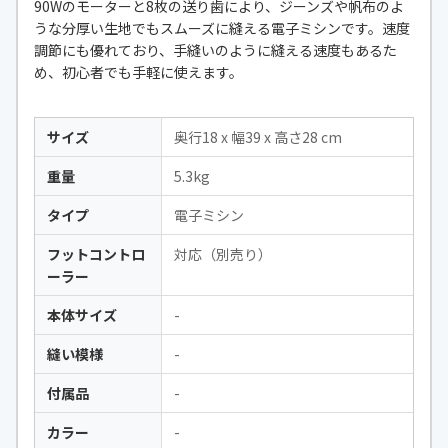
90Wのモーターと8枚の送り歯により、ジーンズや帆布のよ
うな分厚い生地でもスムーズに縫える電子ミシンです。速度
調節にも優れており、手縫いのように縫える速度もあるた
め、初心者でも手軽に使えます。
サイズ
奥行18 x 幅39 x 高さ28 cm
重量
5.3kg
タイプ
電子ミシン
フットコントロ
対応（別売り）
ーラー
本体サイズ
-
縫い模様
-
付属品
-
カラー
-