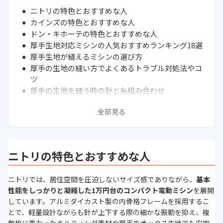
ニトリの特色とおすすめな人
カインズの特色とおすすめな人
ドン・キホーテの特色とおすすめな人
厚手生地対応ミシンの人気おすすめランキング18選
厚手生地が縫えるミシンの選び方
厚手の生地の縫い方でよくあるトラブル対処法やコ
ツ
厚手の生地を縫う時の針と糸組み合わせ
厚物縫いに買ってはいけない家庭用ミシンはある？
全部見る
まとめ
次に読むべきミシン関連記事はこちら
ニトリの特色とおすすめな人
ニトリでは、居住空間を圧迫しないサイズ感でありながら、
基本
性能をしっかりと凝縮した1万円台のコンパクト電動ミシン
を展開
しています。アルミダイカスト製の内骨格フレームを採用するこ
とで、軽量設計ながらも針が上下する際の細かな振動を抑え、複