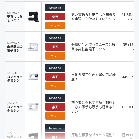
Amazon
AXE YAMAZAKI（アックスヤマザキ）
高い貫通力と安定した布送り
11.5奥行き x
子育てにち
楽天
を実現した使いやすいミシン
26.5高
ょうどいい
ミシン
ヤフー
Amazon
AXE YAMAZAKI(アックスヤマザキ）
分厚い生地でもスムーズに縫
奥行18 x 幅
山崎範夫の
楽天
える高性能電子ミシン
28 
電子ミシン
AG-005
ヤフー
Amazon
ジューキ
自動糸調子付きで縫い目が綺
コンピュー
445×223
楽天
麗！
タミシン
HZL-
ヤフー
G110M-B
Amazon
初心者にもおすすめ！刺繍も
ジャノメ
コンピュー
できて薄手も厚手も縫えるミ
40.6×17.
楽天
タミシン
シン
NP3000
ヤフー
Amazon
シンガー
厚地も得意なブラック電動ミ
幅399×奥
電動ミシン
楽天