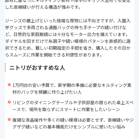
数枚に重なったキルティング素材や厚手のオックス生地でも安定
した直線縫いが行える構造が強みです。
ジーンズの裾上げといった極端な厚物には不向きですが、入園入
学グッズで多用される通園バッグの持ち手テープの縫い付けな
ど、日常的な家庭裁縫には十分なモーター出力を備えています。
ダイヤルを回すだけで糸調子や縫い模様のパターンを直感的に選
択できるため、難しい初期設定の手間を省き、購入したその日か
らスムーズに作業を開始できる利便性があります。
ニトリがおすすめな人
1万円台の安い予算で、新学期の準備に必要なキルティング素
材のバッグを綺麗に作り上げたい人
リビングのダイニングテーブルや子供部屋の限られた卓上スペ
ースで、場所を取らずにスマートに作業をしたいシーン
複雑な液晶操作や多くの縫い模様は必要とせず、直線縫いやジ
グザグ縫いなどの基本機能だけをシンプルに使いたい悩み