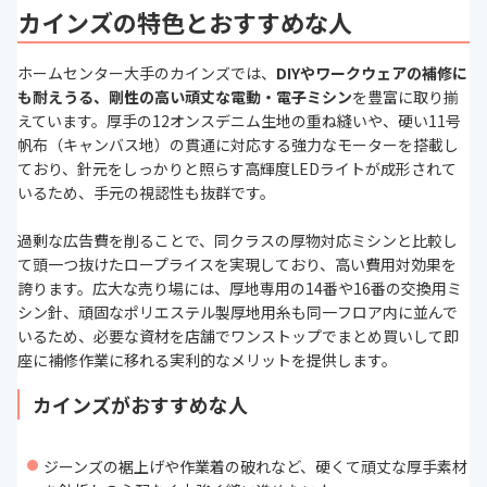
カインズの特色とおすすめな人
ホームセンター大手のカインズでは、
DIYやワークウェアの補修に
も耐えうる、剛性の高い頑丈な電動・電子ミシン
を豊富に取り揃
えています。厚手の12オンスデニム生地の重ね縫いや、硬い11号
帆布（キャンバス地）の貫通に対応する強力なモーターを搭載し
ており、針元をしっかりと照らす高輝度LEDライトが成形されて
いるため、手元の視認性も抜群です。
過剰な広告費を削ることで、同クラスの厚物対応ミシンと比較し
て頭一つ抜けたロープライスを実現しており、高い費用対効果を
誇ります。広大な売り場には、厚地専用の14番や16番の交換用ミ
シン針、頑固なポリエステル製厚地用糸も同一フロア内に並んで
いるため、必要な資材を店舗でワンストップでまとめ買いして即
座に補修作業に移れる実利的なメリットを提供します。
カインズがおすすめな人
ジーンズの裾上げや作業着の破れなど、硬くて頑丈な厚手素材