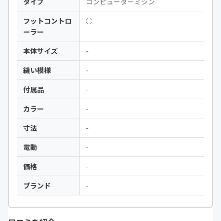
タイプ
コンピューターミシン
フットコントロ
○
ーラー
本体サイズ
-
縫い模様
-
付属品
-
カラー
-
寸法
-
電動
-
価格
-
ブランド
-