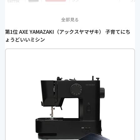
シン
さ297
SN773K
ヤフー
全部見る
第1位 AXE YAMAZAKI（アックスヤマザキ） 子育てにち
ょうどいいミシン