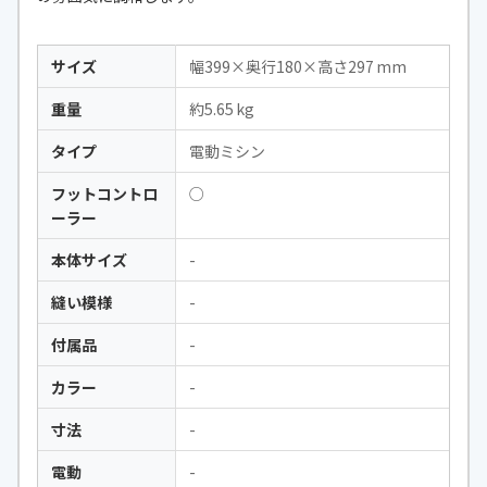
サイズ
幅399×奥行180×高さ297 mm
重量
約5.65 kg
タイプ
電動ミシン
フットコントロ
○
ーラー
本体サイズ
-
縫い模様
-
付属品
-
カラー
-
寸法
-
電動
-