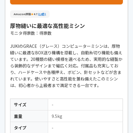
Amazon評価
★
4.7
(14件)
厚物縫いに最適な高性能ミシン
モニタ得票数：得票数
JUKIのGRACE（グレース）コンピューターミシンは、厚物
縫いに最適なBOX送り機構を搭載し、自動糸切り機能も備え
ています。20種類の縫い模様を選べるため、実用的な縫製か
ら装飾的なデザインまで幅広く対応。付属品も充実してお
り、ハードケースや各種押え、ボビン、針セットなどが含ま
れています。使いやすさと高性能を兼ね備えたこのミシン
は、初心者から上級者まで満足できる一台です。
サイズ
-
重量
9.5kg
タイプ
-