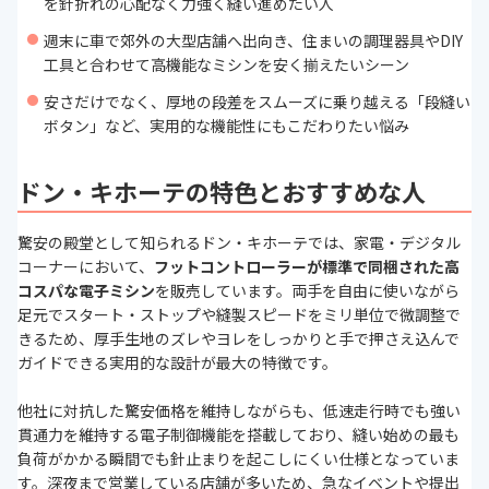
を針折れの心配なく力強く縫い進めたい人
週末に車で郊外の大型店舗へ出向き、住まいの調理器具やDIY
工具と合わせて高機能なミシンを安く揃えたいシーン
安さだけでなく、厚地の段差をスムーズに乗り越える「段縫い
ボタン」など、実用的な機能性にもこだわりたい悩み
ドン・キホーテの特色とおすすめな人
驚安の殿堂として知られるドン・キホーテでは、家電・デジタル
コーナーにおいて、
フットコントローラーが標準で同梱された高
コスパな電子ミシン
を販売しています。両手を自由に使いながら
足元でスタート・ストップや縫製スピードをミリ単位で微調整で
きるため、厚手生地のズレやヨレをしっかりと手で押さえ込んで
ガイドできる実用的な設計が最大の特徴です。
他社に対抗した驚安価格を維持しながらも、低速走行時でも強い
貫通力を維持する電子制御機能を搭載しており、縫い始めの最も
負荷がかかる瞬間でも針止まりを起こしにくい仕様となっていま
す。深夜まで営業している店舗が多いため、急なイベントや提出