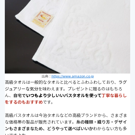
出典：
https://www.amazon.co.jp
高級タオルは一般的なタオルと比べるとふわふわしており、
ラグ
ジュアリーな気分
を味わえます。プレゼントに贈るのはもちろ
ん、
自宅で
いつもより
少しいいバスタオルを使って
丁寧な暮らし
をするのもおすすめ
です。
高級バスタオルは今治タオルなどの高級ブランドから、さまざま
な価格帯の製品が販売されています。
糸の種類・織り方・デザイ
ンもさまざまなため、どうやって選べばいいか
わからない方も多