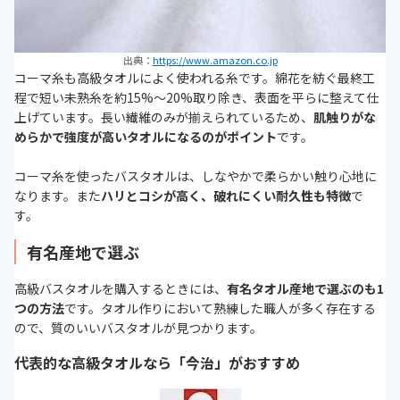
出典：
https://www.amazon.co.jp
コーマ糸も高級タオルによく使われる糸です。綿花を紡ぐ最終工
程で短い未熟糸を約15%〜20%取り除き、表面を平らに整えて仕
上げています。長い繊維のみが揃えられているため、
肌触りがな
めらかで強度が高いタオルになるのがポイント
です。
コーマ糸を使ったバスタオルは、しなやかで柔らかい触り心地に
なります。また
ハリとコシが高く、破れにくい耐久性も特徴
で
す。
有名産地で選ぶ
高級バスタオルを購入するときには、
有名タオル産地で選ぶのも1
つの方法
です。タオル作りにおいて熟練した職人が多く存在する
ので、質のいいバスタオルが見つかります。
代表的な高級タオルなら「今治」がおすすめ