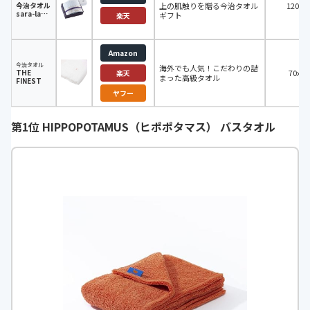
今治タオル
上の肌触りを贈る今治タオル
120×
sara-la
ギフト
楽天
(さらら)
「彩-
irodori-」
Amazon
今治タオル
海外でも人気！こだわりの詰
THE
70x1
楽天
まった高級タオル
FINEST
ヤフー
第1位 HIPPOPOTAMUS（ヒポポタマス） バスタオル