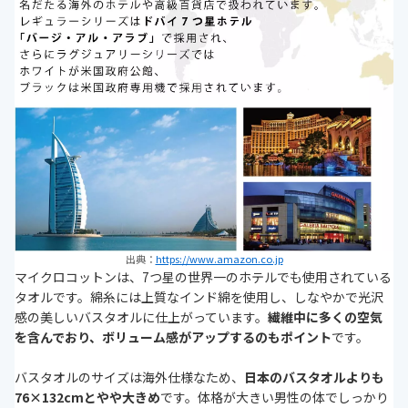
出典：
https://www.amazon.co.jp
マイクロコットンは、7つ星の世界一のホテルでも使用されている
タオルです。綿糸には上質なインド綿を使用し、しなやかで光沢
感の美しいバスタオルに仕上がっています。
繊維中に多くの空気
を含んでおり、ボリューム感がアップするのもポイント
です。
バスタオルのサイズは海外仕様なため、
日本のバスタオルよりも
76×132cmとやや大きめ
です。体格が大きい男性の体でしっかり