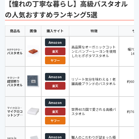
【憧れの丁寧な暮らし】高級バスタオル
の人気おすすめランキング5選
商品名
画像
購入サイト
特徴
サイ
Amazon
高品質なオーガニックコット
幅70.
HIPPOPOTAMUS（ヒポポタマス）
ンとバンブーレーヨンを使用
楽天
バスタオル
145.
したヒポポタマスタオル
ヤフー
Amazon
テネリータ
リゾート気分を味わえる！老
超甘撚り
約60×1
舗高級ブランドのバスタオル
バスタオル
楽天
Amazon
マイクロコットン
世界40カ国で愛される高級バ
マイクロコ
約76×1
楽天
スタオル
ットンプレ
ミアム
ヤフー
Amazon
職人のこだわりが詰まった極
sara-la