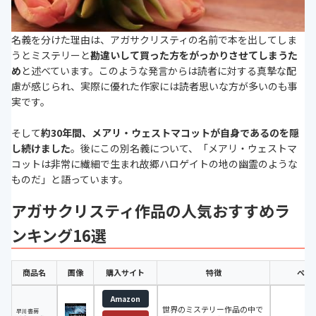
名義を分けた理由は、アガサクリスティの名前で本を出してしま
うとミステリーと
勘違いして買った方をがっかりさせてしまうた
め
と述べています。このような発言からは読者に対する真摯な配
慮が感じられ、実際に優れた作家には読者思いな方が多いのも事
実です。
そして
約30年間、メアリ・ウェストマコットが自身であるのを隠
し続けました
。後にこの別名義について、「メアリ・ウェストマ
コットは非常に繊細で生まれ故郷ハロゲイトの地の幽霊のような
ものだ」と語っています。
アガサクリスティ作品の人気おすすめラ
ンキング16選
商品名
画像
購入サイト
特徴
ペー
Amazon
世界のミステリー作品の中で
早川書房