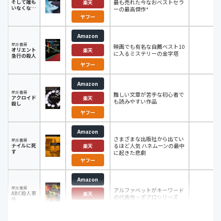
そして誰も
最も売れた今なおベストセラ
38
楽天
いなくなっ
ーの最高傑作*
た
ヤフー
Amazon
早川書房
映画でも有名な自薦ベスト10
オリエント
42
楽天
に入るミステリーの金字塔
急行の殺人
ヤフー
Amazon
早川書房
難しい文章が苦手な初心者で
アクロイド
44
楽天
も読みやすい作品
殺し
ヤフー
Amazon
さまざまな出版社から出てい
早川書房
ナイルに死
るほど人気 ハネムーンの最中
58
楽天
す
に起きた悲劇
ヤフー
Amazon
早川書房
アルファベットがキーワード
ABC殺人事
41
楽天
の代表作・ポアロシリーズ
件
ヤフー