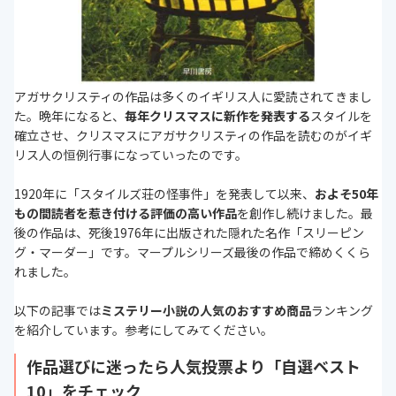
アガサクリスティの作品は多くのイギリス人に愛読されてきまし
た。晩年になると、
毎年クリスマスに新作を発表する
スタイルを
確立させ、クリスマスにアガサクリスティの作品を読むのがイギ
リス人の恒例行事になっていったのです。
1920年に「スタイルズ荘の怪事件」を発表して以来、
およそ50年
もの間読者を惹き付ける評価の高い作品
を創作し続けました。最
後の作品は、死後1976年に出版された隠れた名作「スリーピン
グ・マーダー」です。マープルシリーズ最後の作品で締めくくら
れました。
以下の記事では
ミステリー小説の人気のおすすめ商品
ランキング
を紹介しています。参考にしてみてください。
作品選びに迷ったら人気投票より「自選ベスト
10」をチェック