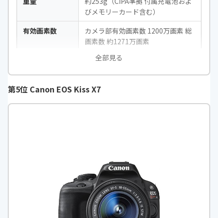
重量
約253g（CIPA準拠 付属充電池およ
びメモリーカード含む）
有効画素数
カメラ部有効画素数 1200万画素 総
画素数 約1271万画素
全部見る
センサーサイズ
1/2.33インチ
焦点距離
4.5mm ～ 18.0mm（25mm ～ 100
第5位 Canon EOS Kiss X7
mm）（35mmカメラ換算）
F値
W2.0 ～ T4.9
ズーム倍率
4x
タッチパネル
-
撮影可能枚数
-
撮影距離
W / T：0.1m ～ ∞（スーパーマク
ロ：f=5.4mmまで0.1m～0.3m f=
5.4mm以上0.01ｍ～0.3ｍ、顕微
鏡：0.01m ～ 0.30m）