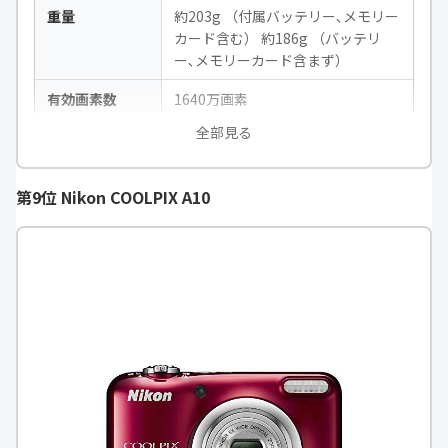
重量
約203g （付属バッテリー､メモリー
カード含む） 約186g （バッテリ
ー､メモリーカード含まず）
有効画素数
1640万画素
全部見る
センサーサイズ
1/2.3型
焦点距離
f=5.0mm～25.0mm（35mm判換
第9位 Nikon COOLPIX A10
算：28mm～140mm相当）
F値
F3.9（広角）～F4.9（望遠）
ズーム倍率
超解像ズーム 最大 約2倍（光学5倍
と併用して最大約10倍）
タッチパネル
-
撮影可能枚数
約210枚（AUTOモード時）
撮影距離
標準：［広角] 約60cm～∞、［望
遠] 約1.0m～∞ マクロ：［広角] 約