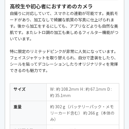
高校生や初心者におすすめのカメラ
動画撮影機能
XAVC S: MPEG-4 AVC/H.264、XAVC
HS: MPEG-H HEVC/H.265
自撮りに対応していて、スマホとの連動が可能です。美肌モ
ードがあり、加工なしで綺麗な肌質の写真に仕上げられま
自撮り機能
○
す。後から加工をするにしても、アプリなどよりも自然な美
肌です。またレトロ調の加工も楽しめるフィルター機能がつ
いています。
特に限定のリミテッドピンクが非常に人気になっています。
フェイスジャケットを取り替えられ、自分で塗装をしたり、
シールを貼ってデコレーションしたりオリジナリティを発揮
できるのも魅力です。
サイズ
W : 約 108.2ｍｍ H : 約 67.1ｍｍ D :
約 35.1ｍｍ
重量
約 302 g（バッテリーパック・メモ
リーカード含む） 約 266 g（本体の
み）