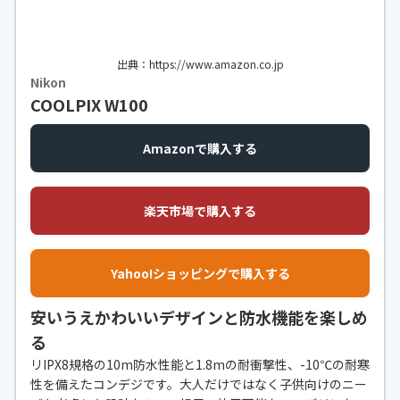
ズシフト方式と電子式の併用（動
画）
モニターサイズ
3型
出典：https://www.amazon.co.jp
Nikon
ISO感度
ISO 125～1600、ISO 3200および64
COOLPIX W100
00（オート撮影モード時に設定可
能）
Amazonで購入する
内蔵メモリ
○（約20MB）
連写速度
連写H［約9コマ/秒で約7コマ（16
楽天市場で購入する
M）］、連写L［約2コマ/秒で約7コ
マ（16M）］、先取り撮影、高速連
写120fps（約120コマ/秒で50コマ
Yahoo!ショッピングで購入する
連続撮影）、高速連写60fps（約60
コマ/秒で25コマ連続撮影）
安いうえかわいいデザインと防水機能を楽しめ
無線接続機能
Bluetooth標準規格 Ver.4.1
る
リIPX8規格の10m防水性能と1.8mの耐衝撃性、-10℃の耐寒
動画撮影機能
1080/30p（初期設定）：1920×10
性を備えたコンデジです。大人だけではなく子供向けのニー
80（29.97fps）、1080/60i：1920