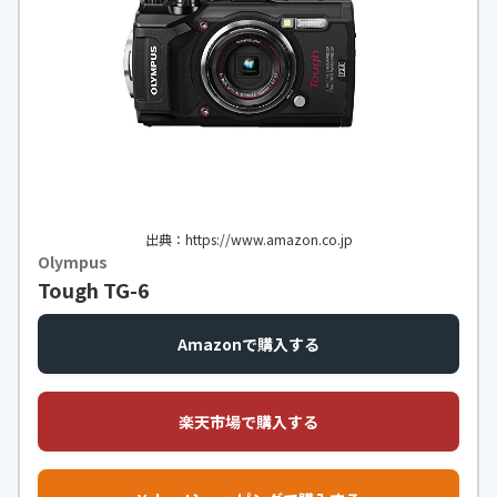
5cm（広角側）～∞
記録媒体
SD/SDHC/SDXCメモリーカード
画像形式
JPEG
シャッタースピ
・1/2000～1秒 ・25秒（［場面を変
ード
える］の［光の軌跡をのこす］の
［星空］）
手ブレ補正機構
○
出典：https://www.amazon.co.jp
Olympus
モニターサイズ
2.7型
Tough TG-6
ISO感度
ISO 125～1600
Amazonで購入する
内蔵メモリ
○（約22MB）
連写速度
-
楽天市場で購入する
無線接続機能
Wi-Fi・Bluetooth標準規格Ver. 4.1
動画撮影機能
大（1080p）（SDメモリーカード使