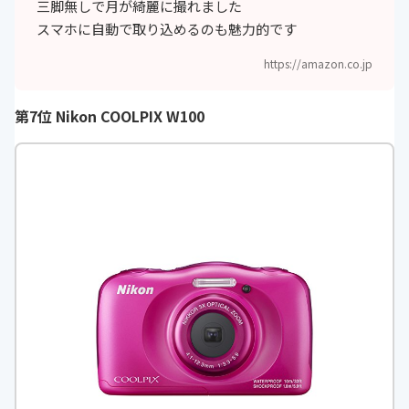
ズーム倍率
最大4倍（35mm判換算で約3600m
三脚無しで月が綺麗に撮れました
m相当の撮影画角）
スマホに自動で取り込めるのも魅力的です
タッチパネル
-
https://amazon.co.jp
撮影可能枚数
-
第7位 Nikon COOLPIX W100
撮影距離
・先端レンズ面中央から約30cm～
∞（広角側）、約3.5m～∞（望遠
側） ・マクロモード時は先端レンズ
面中央から約1cm～∞（広角側）
記録媒体
SD/SDHC/SDXCメモリーカード
画像形式
JPEG
シャッタースピ
・1/1500～1秒 ・1/4000秒（高速連
ード
写時の最高速） ・25秒（シーンモ
ードの［比較明合成］の［星軌
跡］）
手ブレ補正機構
○レンズシフト方式（静止画） レン