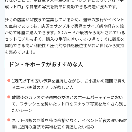
けないことで、高校生や大学生の間でトレンドとなっている「平
成レトロ」な質感の写真を簡単に撮影できる構造が強みです。
多くの店舗が深夜まで営業しているため、週末の旅行やイベント
の直前であっても、店頭のサンプルで実際のサイズ感や軽さを確
かめて即座に購入できます。SDカードが最初から同梱されている
セットモデルも多く、購入の手間を省いてその場ですぐに撮影を
開始できる高い利便性と圧倒的な価格優位性が若い世代から支持
を集めています。
ドン・キホーテがおすすめな人
1万円以下の安い予算を維持しながら、お小遣いの範囲で買え
るエモい画質のカメラが欲しい人
放課後のカラオケや週末の友達とのホームパーティーにおい
て、フラッシュを焚いたレトロなスナップ写真をたくさん残し
たいシーン
ネット通販の到着を待つ余裕がなく、イベント前夜の遅い時間
帯に近所の店頭で実物を安く調達したい悩み