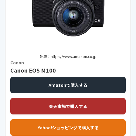
画像形式
JPEG、RAW
シャッタースピ
1/4000秒～30秒
ード
手ブレ補正機構
○
モニターサイズ
3.0インチ
ISO感度
静止画撮影時: ISO 100 - 51200 (拡
出典：https://www.amazon.co.jp
張: 下限ISO 50、上限ISO 204800)、
Canon
AUTO (ISO 100 - 12800、上限/下限
Canon EOS M100
設定可能)、動画撮影時: ISO 100 - 5
1200相当 (拡張: 上限ISO 102400)、
Amazonで購入する
AUTO (ISO 100 - 12800相当、上限/
下限設定可能)
楽天市場で購入する
内蔵メモリ
-
連写速度
最高約10コマ/秒
Yahoo!ショッピングで購入する
無線接続機能
Wi‑Fi、Bluetooth