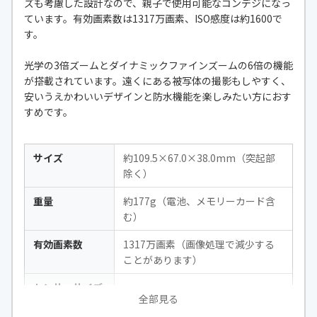
ズも考慮した設計なので、親子で使用可能なコンデジになっ
×1080（59.94fields/s［センサー出
ています。有効画素数は1317万画素、ISO感度は約1600で
力は約60コマ/秒］）、720/30p：1
す。
280×720（29.97fps）、480/30
p：640 ×480（29.97fps）、HS 48
光学の3倍ズームとダイナミックファインズームの6倍の機能
0/4倍：640×480、HS 1080/0.5
が搭載されています。遠くにある被写体の撮影もしやすく、
倍：1920×1080
安いうえかわいいデザインと防水機能を楽しみたい方におす
すめです。
自撮り機能
○
サイズ
約109.5×67.0×38.0mm（突起部
除く）
重量
約177g（電池、メモリーカード含
む）
有効画素数
1317万画素（画像処理で減少する
ことがあります）
センサーサイズ
-
全部見る
焦点距離
4.1-12.3mm（35mm判換算30-90