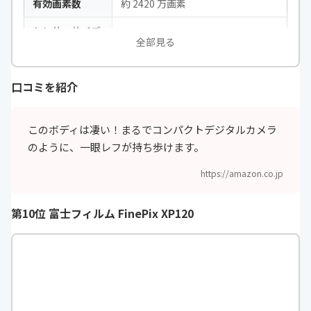
有効画素数
約 2420 万画素
センサーサイズ
-
全部見る
焦点距離
-
F値
-
口コミを紹介
ズーム倍率
Min : 約 2.0 倍 Max : 約 10.0 倍
このボディは凄い！まるでコンパクトデジタルカメラ
タッチパネル
○
のように、一眼レフが持ち歩けます。
撮影可能枚数
静止画撮影枚数（CIPA 準拠：常温2
https://amazon.co.jp
3℃）：約295 枚 静止画撮影枚数
（エコモード時）：約410 枚
第10位 富士フィルム FinePix XP120
撮影距離
-
記録媒体
SD、SDHC、SDXC メモリーカード
画像形式
記録形式 : Exif 2.3（DCF 2.0） 画像
（連続撮影時のRAW 画像は12bitA
D 変換が施されています） : JPEG/R