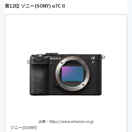
第12位 ソニー(SONY) α7C II
ズーム倍率
光学ズーム倍率 12倍 デジタルズー
ム倍率 約4.0倍
タッチパネル
-
撮影可能枚数
-
撮影距離
-
記録媒体
SDメモリーカード／SDHCメモリー
カード／SDXCメモリーカード
画像形式
JPEG（Exif2.3）
シャッタースピ
1～1／2000秒（オートモード）、1
ード
5～1／2000秒（すべての撮影モー
ドを合わせて）
手ブレ補正機構
〇
出典：https://www.amazon.co.jp
ソニー(SONY)
モニターサイズ
3.0型