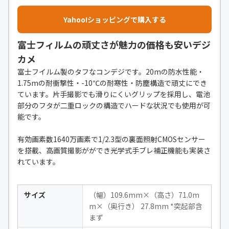
自撮り機能
○
Yahoo!ショッピングで購入する
富士フィルムの頑丈さが魅力の価格も安いデジ
カメ
富士フイルム製のタフなコンデジです。20mの防水性能・
1.75mの耐衝撃性・-10℃の耐寒性・防塵構造で頑丈にでき
ています。片手撮影でも滑りにくいグリップを採用し、電池
部分のフタが二重ロックの構造でハードな状況でも使用が可
能です。
有効画素数1640万画素で1/2.3型の裏面照射CMOSセンサー
を搭載、高画質撮影がができ光学式手ブレ補正機能も実装さ
れています。
サイズ
（幅）109.6mm×（高さ）71.0m
m×（奥行き） 27.8mm *突起部含
まず