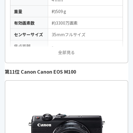
重量
約509 g
有効画素数
約3300万画素
センサーサイズ
35mmフルサイズ
焦点距離
-
全部見る
F値
-
ズーム倍率
-
第11位 Canon Canon EOS M100
タッチパネル
○
撮影可能枚数
約540枚（EVF使用時、CIPA 標準）
／約510枚（背面モニター使用時）
撮影距離
-
記録媒体
SD／SDHC／SDXC