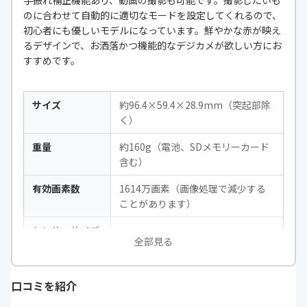
手振れ補正機能あり、動画の撮影も可能です。撮影したいも
無線接続機能
Wi-Fi
のに合わせて自動的に適切なモードを設定してくれるので、
動画撮影機能
Full HD 1920X1080 60p/30p HD 1
初心者にも優しいモデルになっています。鮮やかな赤が映え
280×720 60p、640×480 30p
るデザインで、お洒落かつ機能的なデジカメが欲しい方にお
すすめです。
自撮り機能
○
サイズ
約96.4×59.4×28.9mm（突起部除
く）
重量
約160g（電池、SDメモリーカード
含む）
有効画素数
1614万画素（画像処理で減少する
ことがあります）
センサーサイズ
-
全部見る
焦点距離
4.6-23.0mm（35mm判換算26-130
mm相当の撮影画角）
口コミを紹介
F値
f/3.2-6.5