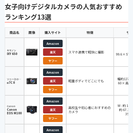
女子向けデジタルカメラの人気おすすめ
ランキング13選
商品名
画像
購入サイト
特徴
サイ
Amazon
キヤノン
スマホ連携で軽快に撮影
楽天
IXY 650
99.6 × 57.
ヤフー
Amazon
幅約127 
ソニー(SONY)
軽量ボディでどこにでも
楽天
α7C II
60 × 高さ
ヤフー
Amazon
W : 約 108
Canon
高校生や初心者におすすめの
Canon
約 67.1ｍ
楽天
カメラ
EOS M100
35.
ヤフー
Amazon