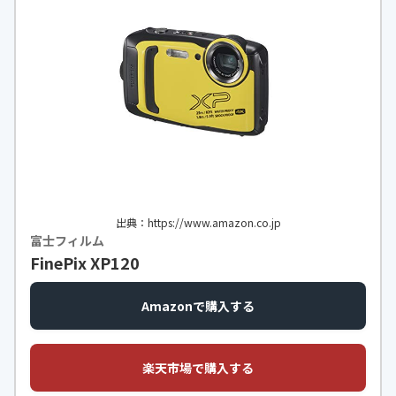
AW（CR2 キヤノン独自 : 14bit）
シャッタースピ
全撮影モードをあわせた範囲 最長T
ード
v : 30 秒 最短Tv : 1/4000 秒 ストロボ
同調最高シャッター速度 : 1/200 秒
手ブレ補正機構
-
モニターサイズ
3.0 型
ISO感度
最低感度 : ISO 100 最高感度 : ISO 25
600
出典：https://www.amazon.co.jp
富士フィルム
内蔵メモリ
-
FinePix XP120
連写速度
最高 : 約 6.1コマ/ 秒
Amazonで購入する
無線接続機能
NFC・Bluetooth Ver.4.1・Wi-Fi
動画撮影機能
[FHD] : 1920 x 1080 [HD] : 1280 x 7
楽天市場で購入する
20 [VGA] : 640 x 480