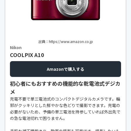
9cm～約2.0m 、［望遠] 約1.0m～
約3.0m
記録媒体
SDメモリーカード/SDHCメモリー
カード/SDXCメモリーカード
画像形式
JPEG
出典：https://www.amazon.co.jp
Nikon
シャッタースピ
1/30秒~1/2000秒
COOLPIX A10
ード
手ブレ補正機構
光学式（CMOSシフト方式）
Amazonで購入する
モニターサイズ
3.0型
初心者にもおすすめの機能的な乾電池式デジカ
メ
ISO感度
100~6400
充電不要で単三電池式のコンパクトデジタルカメラです。輪
内蔵メモリ
○（約96MB）
郭がクッキリとした鮮やかな色どりで撮影できます。充電の
必要がないため、予備の単三電池を持参していれば外出先で
連写速度
10コマ/秒（最大記録枚数10枚、フ
の急な電池切れで困りません。
ル画素時）・最速60コマ/秒