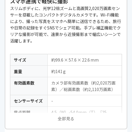
スマホ連携で軽快に撮影
スリムボディに、光学12倍ズームと高画質2,020万画素セン
サーを搭載したコンパクトデジタルカメラです。Wi-Fi機能
により、撮った写真をスマホへ簡単に送信できるため、旅行
や日常の記録をすぐSNSでシェア可能。手ブレ補正機能でク
リアな撮影が可能で、遠景から近接撮影まで幅広いシーンで
活躍します。
サイズ
約99.6 × 57.6 × 22.6 mm
重量
約141 g
有効画素数
カメラ部有効画素数（約2,020万画
素）／総画素数（約2,110万画素）
センサーサイズ
-
焦点距離
4.5（W）-54.0mm（T）［25
全部見る
（W）-300mm（T）］
F値
F3.6（W）-F7.0（T）