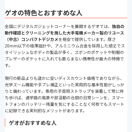
ゲオの特色とおすすめな人
全国にデジタルガジェットコーナーを展開するゲオでは、
独自の
動作確認とクリーニングを施した大手電機メーカー製のリユース
（中古）コンパクトデジカメ
を格安で提供しています。厚さ
20mm以下の極薄設計や、アルミニウム合金を採用した頑丈でス
タイリッシュなボディの製品が多く、ズボンのポケットや制服の
ブレザーのポケットに入れても膨らまない携帯性が最大の特徴で
す。
現行の新品よりも遥かに安いディスカウント価格でありながら、
光学ズーム機能や手ブレ補正といった実用的な基本性能がしっか
りと備わっています。専用の手首用ストラップを装着して常に持
ち歩けば、通学路の風景や部活動の合間の日常シーンを、スマー
トフォンのバッテリー残量を気にすることなく何枚でもスマート
に記録できる実利的なメリットがあります。
ゲオがおすすめな人