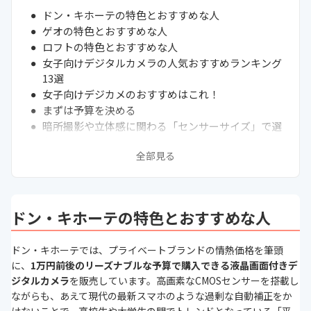
ドン・キホーテの特色とおすすめな人
ゲオの特色とおすすめな人
ロフトの特色とおすすめな人
女子向けデジタルカメラの人気おすすめランキング
13選
女子向けデジカメのおすすめはこれ！
まずは予算を決める
暗所撮影や立体感に関わる「センサーサイズ」で選
ぶ
全部見る
撮影目的に合わせて「ズーム倍率」を選ぶ
メインの撮影場所の明るさから「F値」を選ぶ
被写体に合わせて撮影機能を選ぶ
使い勝手を左右する操作性・付属機能で選ぶ
ドン・キホーテの特色とおすすめな人
動画撮影用の確認ポイント
次に読むべきデジカメ・コンデジの関連記事はこち
ドン・キホーテでは、プライベートブランドの情熱価格を筆頭
ら
に、
1万円前後のリーズナブルな予算で購入できる液晶画面付きデ
ジタルカメラ
を販売しています。高画素なCMOSセンサーを搭載し
ながらも、あえて現代の最新スマホのような過剰な自動補正をか