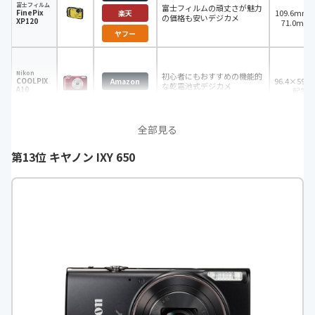
（
富士フィルム
富士フィルムの頑丈さが魅力
FinePix
109.6m
楽天
の価格も安いデジカメ
XP120
71.0m
き） 27.8
ヤフー
部含
Nikon
初心者にもおすすめの機能的
COOLPIX
96.4×59.
Amazon
な乾電池式デジカメ
A10
起部
全部見る
第13位 キヤノン IXY 650