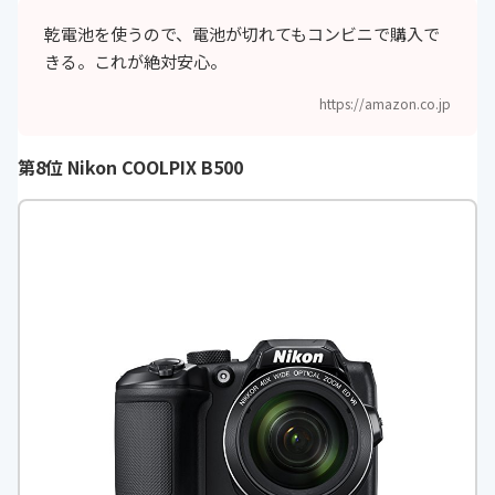
ズーム倍率
最大4倍（35mm判換算で約520m
乾電池を使うので、電池が切れてもコンビニで購入で
m相当の撮影画角）
きる。これが絶対安心。
タッチパネル
-
https://amazon.co.jp
撮影可能枚数
-
第8位 Nikon COOLPIX B500
撮影距離
・先端レンズ面中央から約50cm～
∞（広角側）、約80cm～∞（望遠
側） ・マクロモード時は先端レンズ
面中央から約10cm（△マークから
広角側）～∞
記録媒体
SD/SDHC/SDXCメモリーカード（1
28GB以下）
画像形式
JPEG
シャッタースピ
・1/2000～1秒 ・4 秒（シーンモー
ード
ドの［打ち上げ花火］）