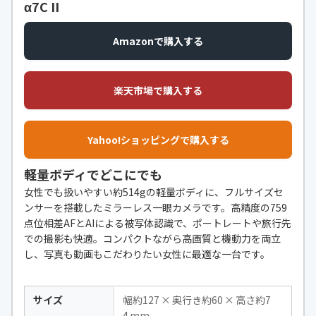
α7C II
ISO感度
オート、ISO80ー3200
Amazonで購入する
内蔵メモリ
-
連写速度
通常：約2.5枚／秒 ハイスピード連
写：約7.2枚／秒
楽天市場で購入する
無線接続機能
Wi-Fi
Yahoo!ショッピングで購入する
動画撮影機能
MP4［映像：MPEG-4 AVC/H.264、
音声：MPEG-4 AAC-LC（モノラ
軽量ボディでどこにでも
ル）］
女性でも扱いやすい約514gの軽量ボディに、フルサイズセ
自撮り機能
-
ンサーを搭載したミラーレス一眼カメラです。高精度の759
点位相差AFとAIによる被写体認識で、ポートレートや旅行先
での撮影も快適。コンパクトながら高画質と機動力を両立
し、写真も動画もこだわりたい女性に最適な一台です。
サイズ
幅約127 × 奥行き約60 × 高さ約7
4 mm