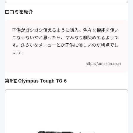
mm相当の撮影画角）
口コミを紹介
F値
f/3.3-5.9
ズーム倍率
最大4倍（35mm判換算で約360m
子供がガシガシ使えるように購入。色々な機能を使い
m相当の撮影画角
こなせないかと思ったら、すんなり馴染めてるようで
す。ひらがなメニューとか子供に優しいのが利点でし
タッチパネル
-
ょう。
撮影可能枚数
-
https://amazon.co.jp
撮影距離
・先端保護ガラス面中央から約5cm
～∞（広角側）、約50cm～∞（望
第6位 Olympus Tough TG-6
遠側） ・［アップでとる］、［食
べ物をとる］、［水中でとる］、
［鏡に映す］、［ビー玉に映す］、
［ネオン風にとる］、［マンガ風に
とる］、［ふんわりとる］、［ミニ
チュア風にとる］、［ミニチュア風
動画をとる］、［好きな色を残す］
の時は先端保護ガラス面中央から約