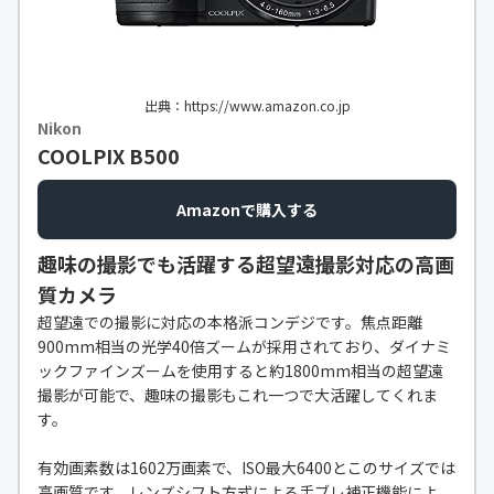
手ブレ補正機構
○
モニターサイズ
2.7型
ISO感度
ISO 80～1600
出典：https://www.amazon.co.jp
Nikon
内蔵メモリ
○（約17MB）
COOLPIX B500
連写速度
約1.2コマ/秒で約6コマ（16M）
Amazonで購入する
無線接続機能
-
趣味の撮影でも活躍する超望遠撮影対応の高画
動画撮影機能
720/30p（SDカード使用時の初期設
定※）：1280×720（29.97fps）、
質カメラ
480/30p：640×480（29.97fp
超望遠での撮影に対応の本格派コンデジです。焦点距離
s）、240/30p：320×240（29.97f
900mm相当の光学40倍ズームが採用されており、ダイナミ
ps）
ックファインズームを使用すると約1800mm相当の超望遠
撮影が可能で、趣味の撮影もこれ一つで大活躍してくれま
自撮り機能
-
す。
有効画素数は1602万画素で、ISO最大6400とこのサイズでは
高画質です。レンズシフト方式による手ブレ補正機能によ