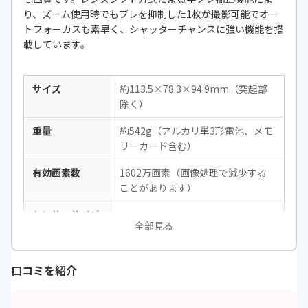
り、ズーム使用時でもブレを抑制した1枚が撮影可能でオー
トフォーカスも素早く、シャッターチャンスに強い機能を搭
載しています。
サイズ
約113.5×78.3×94.9mm（突起部
除く）
重量
約542g（アルカリ単3形電池、メモ
リーカード含む）
有効画素数
1602万画素（画像処理で減少する
ことがあります）
センサーサイズ
-
全部見る
焦点距離
4.0-160mm（35mm判換算22.5-90
0mm相当の撮影画角）
口コミを紹介
F値
f/3-6.5