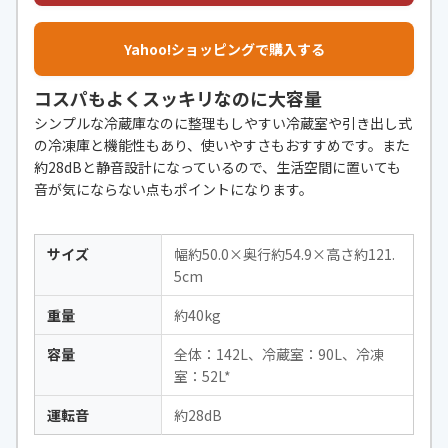
Yahoo!ショッピングで購入する
コスパもよくスッキリなのに大容量
シンプルな冷蔵庫なのに整理もしやすい冷蔵室や引き出し式
の冷凍庫と機能性もあり、使いやすさもおすすめです。また
約28dBと静音設計になっているので、生活空間に置いても
音が気にならない点もポイントになります。
サイズ
幅約50.0×奥行約54.9×高さ約121.
5cm
重量
約40kg
容量
全体：142L、冷蔵室：90L、冷凍
室：52L*
運転音
約28dB