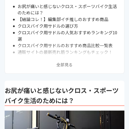
お尻が痛いと感じないクロス・スポーツバイク生活
のためには？
【結論コレ！】編集部イチ推しのおすすめ商品
クロスバイク用サドルの選び方
クロスバイク用サドルの人気おすすめランキング10
選
クロスバイク用サドルのおすすめ商品比較一覧表
通販サイトの最新売れ筋ランキングもチェック！
サドル交換の手順をご紹介
全部見る
お尻の痛みを軽減するためにできることは？
大事なサドルも雨から守る！レインカバーをご紹介
失敗しないために「テストサドル」を活用しよう
まとめ
お尻が痛いと感じないクロス・スポーツ
次に読むべきクロスバイクの関連記事はこちら
バイク生活のためには？