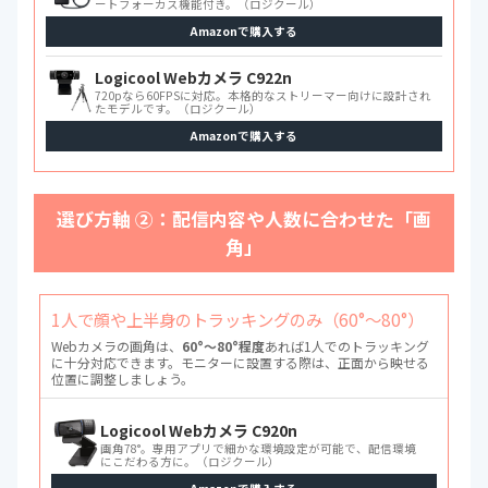
ートフォーカス機能付き。（ロジクール）
Amazonで購入する
Logicool Webカメラ C922n
720pなら60FPSに対応。本格的なストリーマー向けに設計され
たモデルです。（ロジクール）
Amazonで購入する
選び方軸 ②：配信内容や人数に合わせた「画
角」
1人で顔や上半身のトラッキングのみ（60°〜80°）
Webカメラの画角は、
60°〜80°程度
あれば1人でのトラッキング
に十分対応できます。モニターに設置する際は、正面から映せる
位置に調整しましょう。
Logicool Webカメラ C920n
画角78°。専用アプリで細かな環境設定が可能で、配信環境
にこだわる方に。（ロジクール）