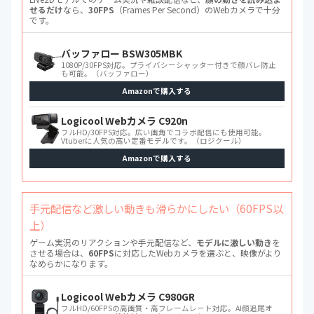
せるだけ
なら、
30FPS
（Frames Per Second）のWebカメラで十分
です。
バッファロー BSW305MBK
1080P/30FPS対応。プライバシーシャッター付きで顔バレ防止
も可能。（バッファロー）
Amazonで購入する
Logicool Webカメラ C920n
フルHD/30FPS対応。広い画角でコラボ配信にも使用可能。
Vtuberに人気の高い定番モデルです。（ロジクール）
Amazonで購入する
手元配信など激しい動きも滑らかにしたい（60FPS以
上）
ゲーム実況のリアクションや手元配信など、
モデルに激しい動き
を
させる場合は、
60FPS
に対応したWebカメラを選ぶと、映像がより
なめらかになります。
Logicool Webカメラ C980GR
フルHD/60FPSの高画質・高フレームレート対応。AI顔追尾オ