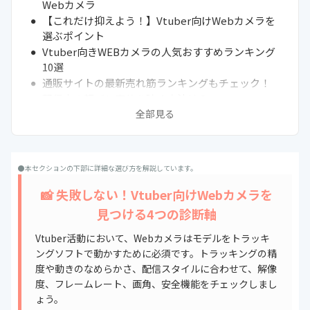
Webカメラ
【これだけ抑えよう！】Vtuber向けWebカメラを
選ぶポイント
Vtuber向きWEBカメラの人気おすすめランキング
10選
通販サイトの最新売れ筋ランキングもチェック！
配信中の顔バレ事故を防ぐ方法は？
全部見る
フェイストラッキングソフトをご紹介
配信ソフトのOBS STUDIOも確認しておこう
iPhoneのトラッキング技術を使う方法も！
Webカメラのおすすめ位置はどこ？
●本セクションの下部に詳細な選び方を解説しています。
まとめ
📸 失敗しない！Vtuber向けWebカメラを
見つける4つの診断軸
Vtuber活動において、Webカメラはモデルをトラッキ
ングソフトで動かすために必須です。トラッキングの精
度や動きのなめらかさ、配信スタイルに合わせて、解像
度、フレームレート、画角、安全機能をチェックしまし
ょう。