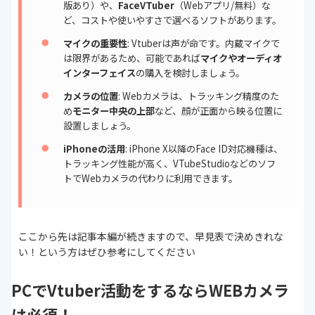
版あり）や、
FaceVTuber
（Webアプリ/無料）な
ど、コストや使いやすさで選べるソフトがあります。
マイクの重要性
: Vtuberは声が命です。内蔵マイクで
は限界があるため、可能であれば
マイクやオーディオ
インターフェイス
の購入を検討しましょう。
カメラの位置
: Webカメラは、トラッキング精度のた
め
モニター中央の上部
など、顔が正面から映る位置に
設置しましょう。
iPhoneの活用
: iPhone X以降のFace ID対応機種は、
トラッキング性能が高く、VTubeStudioなどのソフ
トでWebカメラの代わりに利用できます。
ここから先は記事本編が続きますので、早見表で決めきれな
い！という方はぜひ参考にしてください
PCでVtuber活動をするならWEBカメラ
は必須！