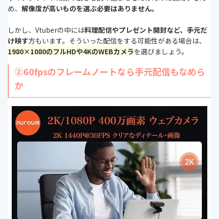
め、
解像度が高いものを選ぶ必要はありません。
しかし、Vtuberの中には
料理配信やプレゼント開封など、手元だ
け映す
方もいます。そういった配信をする可能性がある場合は、
1980×1080のフルHDや4KのWEBカメラ
を選びましょう。
②60fpsのフレームノートなら手元配信もなめら
か