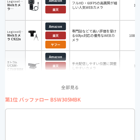
Amazon
Logicool For Creators(ロジクール フォー クリエーターズ)
フルHD・60FPSの高画質が嬉
Webカメ
108
しい人気WEBカメラ
ラ
楽天
C980GR
Amazon
専門誌などで高い評価を受け
Logicool(ロジクール)
Webカメ
る60fps対応の優秀なWEBカ
1080P
楽天
ラ C922n
メラ
ヤフー
Amazon
エレコム
手元配信しやすい位置に調整
UCAM-
108
楽天
しやすいカメラ
C750FBBK
ヤフー
全部見る
第1位 バッファロー BSW305MBK