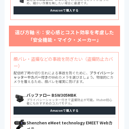
め、細かい作業を映したい場合に最適です。
Amazonで購入する
選び方軸 ④：安心感とコスト効率を考慮した
「安全機能・マイク・メーカー」
顔バレ・盗撮などの事故を防ぎたい（盗撮防止カバ
ー）
配信終了時の切り忘れによる事故を防ぐために、
プライバシーシ
ャッターやカバー付き
のWebカメラを選びましょう。物理的にカ
メラを覆えるため、顔バレを確実に防げます。
バッファロー BSW305MBK
プライバシーシャッター付きで盗撮防止が可能。Vtuber初心
者にもおすすめのコスパモデル。
Amazonで購入する
Shenzhen eMeet technology EMEET Webカ