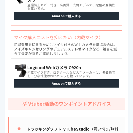
メラ
盗撮防止カバー付き。高画質・広角モデルで、配信の互換性
も高いです。
Amazonで購入する
マイク購入コストを抑えたい（内蔵マイク）
初期費用を抑えるためにマイク付きのWebカメラを選ぶ場合は、
ノイズキャンセリングやデュアルステレオマイク
など、雑音を減
らす機能があるか確認しましょう。
Logicool Webカメラ C920n
内蔵マイク付き。ロジクールなど大手メーカーは、低価格で
も十分な性能のWebカメラを扱っています。
Amazonで購入する
💡 Vtuber活動のワンポイントアドバイス
トラッキングソフト
:
VTubeStudio
（買い切り/無料