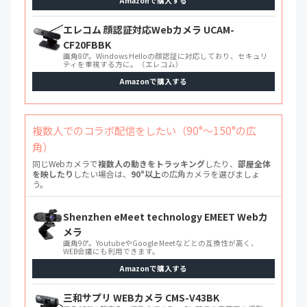
Amazonで購入する
エレコム 顔認証対応Webカメラ UCAM-
CF20FBBK
画角80°。Windows Helloの顔認証に対応しており、セキュリ
ティを重視する方に。（エレコム）
Amazonで購入する
複数人でのコラボ配信をしたい（90°〜150°の広
角）
同じWebカメラで
複数人の動きをトラッキング
したり、
部屋全体
を映したり
したい場合は、
90°以上
の広角カメラを選びましょ
う。
Shenzhen eMeet technology EMEET Webカ
メラ
画角90°。YoutubeやGoogle Meetなどとの互換性が高く、
WEB会議にも利用できます。
Amazonで購入する
三和サプリ WEBカメラ CMS-V43BK