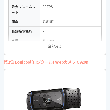
最大フレームレ
30FPS
ート
画角
約81度
最短接写機能
-
重量
約110g
全部見る
最短接写距離
40cm
第2位 Logicool(ロジクール) Webカメラ C920n