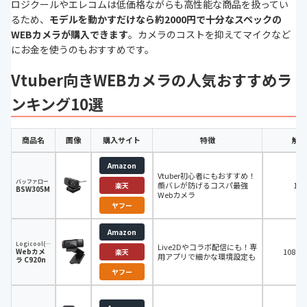
ロジクールやエレコムは低価格ながらも高性能な商品を扱ってい
るため、
モデルを動かすだけなら約2000円で十分なスペックの
WEBカメラが購入できます
。カメラのコストを抑えてマイクなど
にお金を使うのもおすすめです。
Vtuber向きWEBカメラの人気おすすめラ
ンキング10選
商品名
画像
購入サイト
特徴
解像
Amazon
Vtuber初心者にもおすすめ！
バッファロー
顔バレが防げるコスパ最強
108
楽天
BSW305MBK
Webカメラ
ヤフー
Amazon
Logicool(ロジクール)
Live2Dやコラボ配信にも！専
Webカメ
1080P
楽天
用アプリで細かな環境設定も
ラ C920n
ヤフー