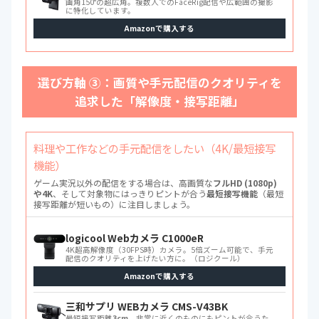
画角150°の超広角。複数人でのFaceRig配信や広範囲の撮影
に特化しています。
Amazonで購入する
選び方軸 ③：画質や手元配信のクオリティを
追求した「解像度・接写距離」
料理や工作などの手元配信をしたい（4K/最短接写
機能）
ゲーム実況以外の配信をする場合は、高画質な
フルHD (1080p)
や4K
、そして対象物にはっきりピントが合う
最短接写機能
（最短
接写距離が短いもの）に注目しましょう。
logicool Webカメラ C1000eR
4K超高解像度（30FPS時）カメラ。5倍ズーム可能で、手元
配信のクオリティを上げたい方に。（ロジクール）
Amazonで購入する
三和サプリ WEBカメラ CMS-V43BK
最短接写距離
3cm
。非常に近くのものにもピントが合うた