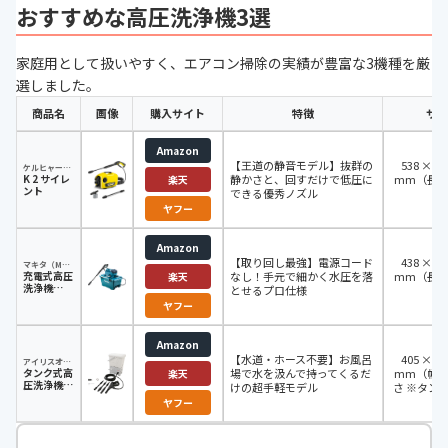
おすすめな高圧洗浄機3選
家庭用として扱いやすく、エアコン掃除の実績が豊富な3機種を厳
選しました。
商品名
画像
購入サイト
特徴
サイ
Amazon
【王道の静音モデル】抜群の
538 × 29
ケルヒャー（KARCHER）
K 2 サイレ
静かさと、回すだけで低圧に
mm（長
楽天
ント
できる優秀ノズル
さ
ヤフー
Amazon
【取り回し最強】電源コード
438 × 21
マキタ（Makita）
充電式高圧
なし！手元で細かく水圧を落
mm（長
楽天
洗浄機
とせるプロ仕様
さ
MHW080D
ヤフー
Amazon
【水道・ホース不要】お風呂
405 × 31
アイリスオーヤマ
タンク式高
場で水を汲んで持ってくるだ
mm（幅
楽天
圧洗浄機
けの超手軽モデル
さ ※タン
SBT-512N
ヤフー