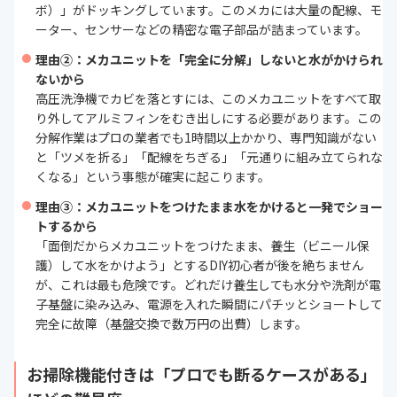
ボ）」がドッキングしています。このメカには大量の配線、モ
ーター、センサーなどの精密な電子部品が詰まっています。
理由②：メカユニットを「完全に分解」しないと水がかけられ
ないから
高圧洗浄機でカビを落とすには、このメカユニットをすべて取
り外してアルミフィンをむき出しにする必要があります。この
分解作業はプロの業者でも1時間以上かかり、専門知識がない
と「ツメを折る」「配線をちぎる」「元通りに組み立てられな
くなる」という事態が確実に起こります。
理由③：メカユニットをつけたまま水をかけると一発でショー
トするから
「面倒だからメカユニットをつけたまま、養生（ビニール保
護）して水をかけよう」とするDIY初心者が後を絶ちません
が、これは最も危険です。どれだけ養生しても水分や洗剤が電
子基盤に染み込み、電源を入れた瞬間にパチッとショートして
完全に故障（基盤交換で数万円の出費）します。
お掃除機能付きは「プロでも断るケースがある」