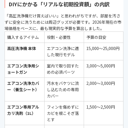
DIYにかかる「リアルな初期投資額」の内訳
「高圧洗浄機だけ買えばいい」と思われがちですが、部屋を汚さ
ずに安全に洗うためには周辺グッズが必要です。2026年現在の市
場価格をベースに、最も現実的な予算を算出しました。
購入するアイテム
役割・必要性
予算の目安
高圧洗浄機 本体
エアコン洗浄に適
15,000〜25,000円
した現行モデル
エアコン洗浄用シ
室内で取り回すた
3,000〜5,000円
ョートガン
めの必須パーツ
エアコン洗浄カバ
汚水をバケツに流
2,000〜3,000円
ー（養生シート）
し込むための専用
カバー
エアコン専用アル
フィンを傷めずに
1,500〜2,500円
カリ洗剤（1L）
カビを根こそぎ落
とす