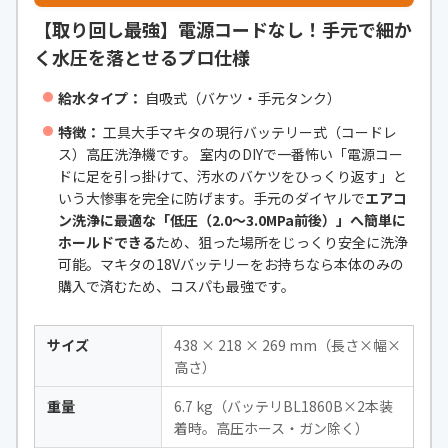
【取り回し最強】電源コードなし！手元で細か
く水圧を落とせるプロ仕様
給水タイプ：
自吸式（バケツ・手元タンク）
特徴：
工具大手マキタの現行バッテリー式（コードレ
ス）高圧洗浄機です。 室内のDIYで一番怖い「電源コー
ドに足を引っ掛けて、汚水のバケツをひっくり返す」と
いう大惨事を完全に防げます。手元のダイヤルで
エアコ
ン洗浄に最適な「低圧（2.0〜3.0MPa前後）」へ簡単に
ホールドできる
ため、狙った場所をじっくり安全に洗浄
可能。マキタの18Vバッテリーをお持ちなら本体のみの
購入で済むため、コスパも最強です。
サイズ
438 × 218 × 269 mm（長さ×幅×
高さ）
重量
6.7 kg（バッテリBL1860B×2本装
着時。高圧ホース・ガン除く）