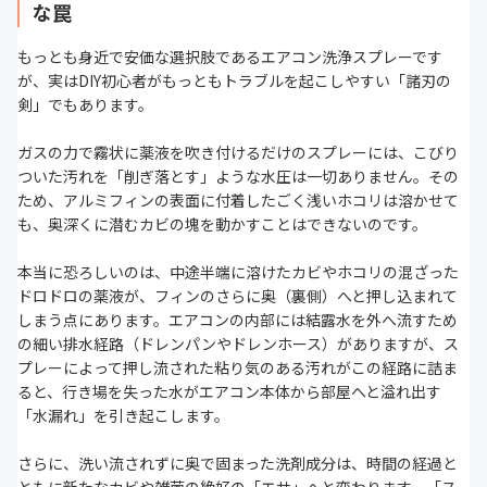
な罠
もっとも身近で安価な選択肢であるエアコン洗浄スプレーです
が、実はDIY初心者がもっともトラブルを起こしやすい「諸刃の
剣」でもあります。
ガスの力で霧状に薬液を吹き付けるだけのスプレーには、こびり
ついた汚れを「削ぎ落とす」ような水圧は一切ありません。その
ため、アルミフィンの表面に付着したごく浅いホコリは溶かせて
も、奥深くに潜むカビの塊を動かすことはできないのです。
本当に恐ろしいのは、中途半端に溶けたカビやホコリの混ざった
ドロドロの薬液が、フィンのさらに奥（裏側）へと押し込まれて
しまう点にあります。エアコンの内部には結露水を外へ流すため
の細い排水経路（ドレンパンやドレンホース）がありますが、ス
プレーによって押し流された粘り気のある汚れがこの経路に詰ま
ると、行き場を失った水がエアコン本体から部屋へと溢れ出す
「水漏れ」を引き起こします。
さらに、洗い流されずに奥で固まった洗剤成分は、時間の経過と