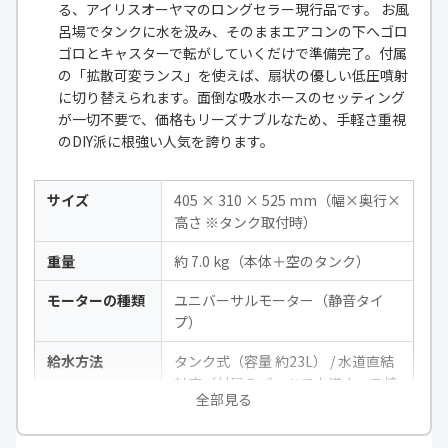
る、アイリスオーヤマのロングセラー現行品です。 お風
呂場でタンクに水を汲み、そのままエアコンの下へゴロ
ゴロとキャスターで転がしていくだけで準備完了。付属
の「拡散可変ランス」を使えば、扇状の優しい低圧噴射
に切り替えられます。面倒な吸水ホースのセッティング
が一切不要で、価格もリーズナブルなため、手軽さ重視
のDIY派に根強い人気を誇ります。
サイズ
405 × 310 × 525 mm（幅×奥行×
高さ ※タンク取付時）
重量
約 7.0 kg（本体＋空のタンク）
モーターの種類
ユニバーサルモーター（静音タイ
プ）
給水方法
タンク式（容量 約23L） / 水道直結
対応（付属のパーツで水道ホース接
全部見る
続も可能）
電源方式
電源コード式（AC100V・50Hz/60H