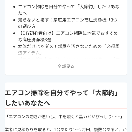
エアコン掃除を自分でやって「大節約」したいあな
たへ
知らないと壊す！家庭用エアコン高圧洗浄機「3つ
の選び方」
【DIY初心者向け】エアコン掃除に本気でおすすめ
な高圧洗浄機3選
本体だけじゃダメ！部屋を汚さないための「必須周
辺アイテム」
【コスパ検証】初期投資はいくら？何台洗えば「業
者の元」が取れるのか
全部見る
【超重要】あなたのエアコン、「お掃除機能付き」
ならDIYは諦めてください
【機種別】ショートガンの選び方と「互換性の罠」
エアコン掃除を自分でやって「大節約」
【徹底比較】市販のスプレーや園芸用噴霧器じゃダ
メ？「高圧洗浄機」が必要な決定的な理由
したいあなたへ
現行品を選べば、アフターサポートも安心！
「エアコンの効きが悪いし、中を覗くと黒カビがびっしり……」
業者に見積もりを取ると、1台あたり1〜2万円。複数台あると、か