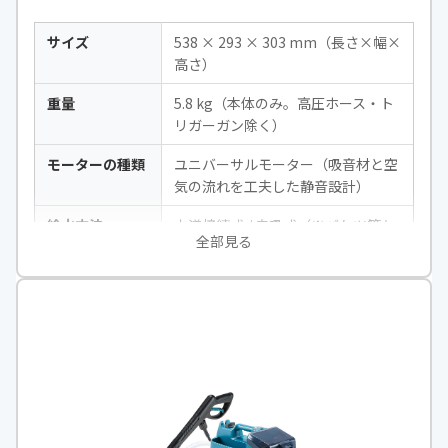
サイズ
538 × 293 × 303 mm（長さ×幅×
高さ）
重量
5.8 kg（本体のみ。高圧ホース・ト
リガーガン除く）
モーターの種類
ユニバーサルモーター（吸音材と空
気の流れを工夫した静音設計）
給水方法
水道接続式 / 自吸式（※バケツ等か
全部見る
らの自吸には、別売の「サクション
ホースセット」が必要です）
電源方式
電源コード式（AC100V・50Hz/60H
z共用ヘルツフリー）
水流調節機能
あり
（付属の「バリオスプレーラン
ス」ノズルの先端を回すことで、高
圧から低圧まで無段階に調節可能）