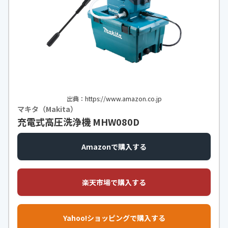
許容水温
40℃以下
吐出圧力
常用吐出圧力：7.5 MPa（
低圧モー
ド時は約 2.0 MPa
） / 最大許容圧
力：10 MPa
出典：https://www.amazon.co.jp
マキタ（Makita）
充電式高圧洗浄機 MHW080D
Amazonで購入する
楽天市場で購入する
Yahoo!ショッピングで購入する