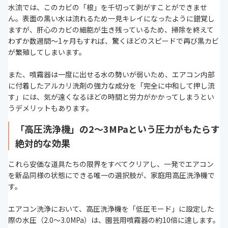
水流では、このカビの「根」を千切って剥がすことができませ
ん。表面の黒い水は流れるため一見キレイになったように錯覚し
ますが、肝心のカビの細胞が生き残っているため、掃除を終えて
わずか数週間〜1ヶ月もすれば、驚くほどのスピードで再び黒カビ
が繁殖してしまいます。
また、噴霧器は一度に出せる水の勢いが弱いため、エアコン内部
に付着したアルカリ洗剤の強力な成分を「完全に中和して押し流
す」には、気が遠くなるほどの時間と労力がかかってしまうとい
うデメリットもあります。
「高圧洗浄機」の2〜3MPaという圧力がもたらす
絶対的な効果
これら安価な道具たちの限界をすべてクリアし、一発でエアコン
を新品同様の状態にできる唯一の選択肢が、家庭用高圧洗浄機で
す。
エアコン洗浄において、高圧洗浄機を「低圧モード」に設定した
際の水圧（2.0〜3.0MPa）は、園芸用噴霧器の約10倍に達します。