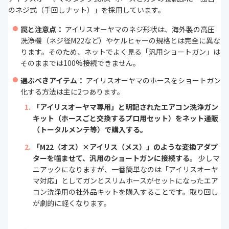
のネジ式（手回しナット）」を採用しています。
罠と注意点：
アイリスオーヤマのネジ形状は、海外製の高圧
洗浄機（ネジ径M22など）やケルヒャーの規格とは完全に異な
ります。そのため、ネットでよく見る「汎用ショートガン」は
そのままでは100%接続できません。
選ぶべきアイテム：
アイリスオーヤマのホースをショートガン
化する方法は主に2つあります。
「アイリスオーヤマ専用」と明記されたエアコン洗浄ガン
キット（ホースごと交換するプロ用セット）をネット通販
（トータルメンテ等）で購入する。
「M22（オス）×アイリス（メス）」のような変換アダプ
ターを噛ませて、汎用のショートガンに接続する。
少しマ
ニアックになりますが、一番簡単なのは「アイリスオーヤ
マ対応」としてガンとスリムホースがセットになったエア
コン洗浄用の社外品キットを購入することです。取り回し
が劇的に軽くなります。