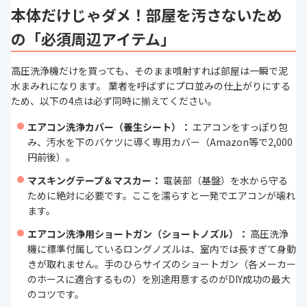
本体だけじゃダメ！部屋を汚さないため
z共用）
の「必須周辺アイテム」
水流調節機能
あり
（付属の「拡散可変ランス」の
先端を回すことで、直射から拡散・
低圧への調節が可能）
高圧洗浄機だけを買っても、そのまま噴射すれば部屋は一瞬で泥
水まみれになります。 業者を呼ばずにプロ並みの仕上がりにする
許容水温
40℃以下
ため、以下の4点は必ず同時に揃えてください。
吐出圧力
常用吐出圧力：6.5 MPa（拡散可変
エアコン洗浄カバー（養生シート）：
エアコンをすっぽり包
ランス使用時） / 最大許容圧力：約
み、汚水を下のバケツに導く専用カバー（Amazon等で2,000
8.5 MPa
円前後）。
マスキングテープ＆マスカー：
電装部（基盤）を水から守る
ために絶対に必要です。ここを濡らすと一発でエアコンが壊れ
ます。
エアコン洗浄用ショートガン（ショートノズル）：
高圧洗浄
機に標準付属しているロングノズルは、室内では長すぎて身動
きが取れません。手のひらサイズのショートガン（各メーカー
のホースに適合するもの）を別途用意するのがDIY成功の最大
のコツです。