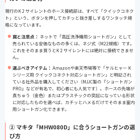
現行のK 2 サイレントのホース接続部は、すべて「クイックコネク
ト」という、ボタンを押してカチッと抜き差しするワンタッチ規
格になっています。
罠と注意点：
ネットで「高圧洗浄機用ショートガン」として
売られている安価なものの多くは、ネジ式（M22規格）です。
これをそのまま買うとK 2 サイレントには絶対に接続できませ
ん。
選ぶべきアイテム：
Amazonや楽天市場等で「ケルヒャー K
シリーズ用 クイックコネクト対応ショートガン」と明記され
ている社外品を購入してください（MJJC製の『ショートガン
PRO』などが有名で、初心者にも人気です）。ホースの先端が
真ちゅう（金色）またはプラスチックの突起になっている形状
に対応したものを選べば、カチッとハメるだけでそのまま室内
用ショートガン化できます。
② マキタ「MHW080D」に合うショートガンの選
び方