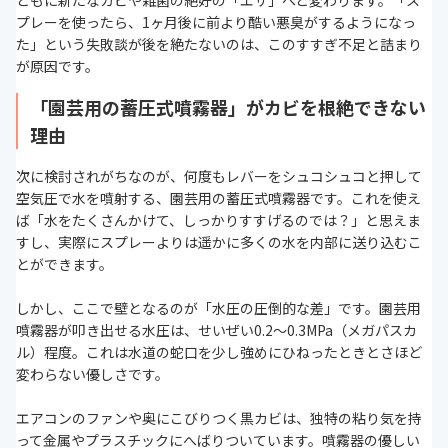
ともに新たなカビや雑菌の絶好の「エサ」へと変わります。「ス
プレーを使ったら、1ヶ月後に前より酷い悪臭がするようになっ
た」という失敗談が後を絶たないのは、このすすぎ不足と詰まり
が原因です。
「園芸用の蓄圧式噴霧器」がカビを根絶できない
理由
次に検討されがちなのが、何度もレバーをシュコシュコと押して
空気圧で水を噴射する、園芸用の蓄圧式噴霧器です。これを使え
ば「水をたくさんかけて、しっかりすすげるのでは？」と思えま
すし、実際にスプレーよりは遥かに多くの水を内部に送り込むこ
とができます。
しかし、ここで壁となるのが「水圧の圧倒的な差」です。園芸用
噴霧器が叩き出せる水圧は、せいぜい0.2〜0.3MPa（メガパスカ
ル）程度。これは水道の蛇口を少し強めにひねったときとさほど
変わらない優しさです。
エアコンのファンや奥にこびりつく黒カビは、独特の粘り気を持
って金属やプラスチックにへばりついています。噴霧器の優しい