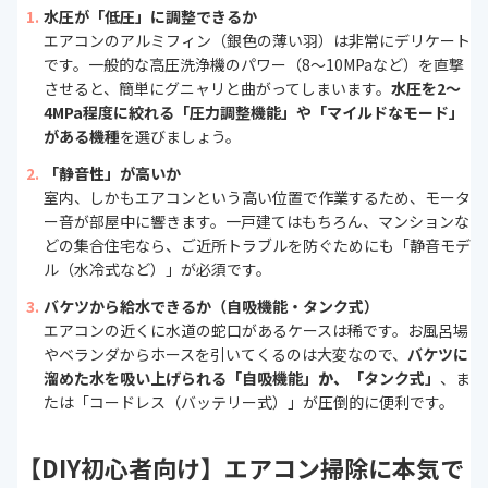
水圧が「低圧」に調整できるか
エアコンのアルミフィン（銀色の薄い羽）は非常にデリケート
です。一般的な高圧洗浄機のパワー（8〜10MPaなど）を直撃
させると、簡単にグニャリと曲がってしまいます。
水圧を2〜
4MPa程度に絞れる「圧力調整機能」や「マイルドなモード」
がある機種
を選びましょう。
「静音性」が高いか
室内、しかもエアコンという高い位置で作業するため、モータ
ー音が部屋中に響きます。一戸建てはもちろん、マンションな
どの集合住宅なら、ご近所トラブルを防ぐためにも「静音モデ
ル（水冷式など）」が必須です。
バケツから給水できるか（自吸機能・タンク式）
エアコンの近くに水道の蛇口があるケースは稀です。お風呂場
やベランダからホースを引いてくるのは大変なので、
バケツに
溜めた水を吸い上げられる「自吸機能」
か、
「タンク式」
、ま
たは「コードレス（バッテリー式）」が圧倒的に便利です。
【DIY初心者向け】エアコン掃除に本気で