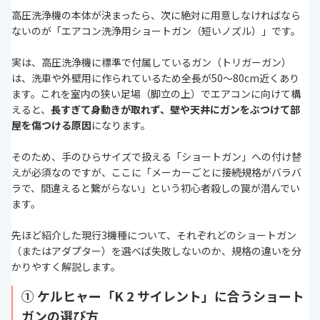
高圧洗浄機の本体が決まったら、次に絶対に用意しなければなら
ないのが「エアコン洗浄用ショートガン（短いノズル）」です。
実は、高圧洗浄機に標準で付属しているガン（トリガーガン）
は、洗車や外壁用に作られているため全長が50〜80cm近くあり
ます。これを室内の狭い足場（脚立の上）でエアコンに向けて構
えると、
長すぎて身動きが取れず、壁や天井にガンをぶつけて部
屋を傷つける原因
になります。
そのため、手のひらサイズで扱える「ショートガン」への付け替
えが必須なのですが、ここに「メーカーごとに接続規格がバラバ
ラで、間違えると繋がらない」という初心者殺しの罠が潜んでい
ます。
先ほど紹介した現行3機種について、それぞれどのショートガン
（またはアダプター）を選べば失敗しないのか、規格の違いを分
かりやすく解説します。
① ケルヒャー「K 2 サイレント」に合うショート
ガンの選び方