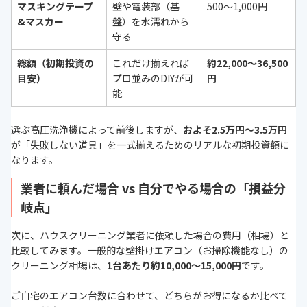
マスキングテープ
壁や電装部（基
500〜1,000円
&マスカー
盤）を水濡れから
守る
総額（初期投資の
これだけ揃えれば
約22,000〜36,500
目安）
プロ並みのDIYが可
円
能
選ぶ高圧洗浄機によって前後しますが、
およそ2.5万円〜3.5万円
が「失敗しない道具」を一式揃えるためのリアルな初期投資額に
なります。
業者に頼んだ場合 vs 自分でやる場合の「損益分
岐点」
次に、ハウスクリーニング業者に依頼した場合の費用（相場）と
比較してみます。一般的な壁掛けエアコン（お掃除機能なし）の
クリーニング相場は、
1台あたり約10,000〜15,000円
です。
ご自宅のエアコン台数に合わせて、どちらがお得になるか比べて