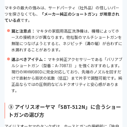
マキタの最大の強みは、サードパーティ（社外品）の怪しいパー
ツを探さなくても、
「メーカー純正のショートガン」が用意され
ている点
です。
罠と注意点：
マキタの家庭用高圧洗浄機は、機種によってホ
ースの接続ネジが異なります。他社製のマルチショートガンを
無理につなげようとすると、ネジピッチ（溝の幅）が合わずに
水漏れすることがあります。
選ぶべきアイテム：
マキタ純正アクセサリーである「バリアブ
ルショートガン（型番：A-70873）」を強くおすすめします。
現行のMHW080Dに完全対応しており、先端のノズルを回すだ
けで直射から扇状の拡散（低圧）まで片手で調整可能です。純
正品ならではの圧倒的なビルドクオリティと安心感がありま
す。
③ アイリスオーヤマ「SBT-512N」に合うショー
トガンの選び方
アイリスオーヤマのタンク式は、ホースとガンの接続部に「独自