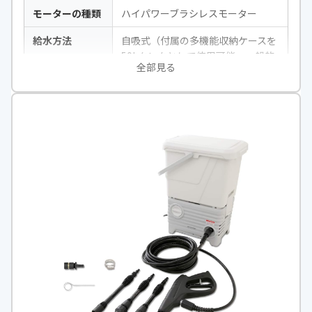
モーターの種類
ハイパワーブラシレスモーター
給水方法
自吸式（付属の多機能収納ケースを
50Lタンクとして使用可能。一般的
全部見る
なバケツからも吸水可） / 水道直結
対応
電源方式
充電式（直流36V：マキタ18Vバッ
テリー×2本使用）
水流調節機能
あり
（本体スイッチで「標準/静
音」の2モード切り替え。さらに付
属のバリオスプレーノズルでも手元
調節可能）
許容水温
40℃以下
吐出圧力
常用吐出圧力：標準 5.5 MPa、
静音
モード時 3.0 MPa
/ 最大許容圧力：
8.0 MPa