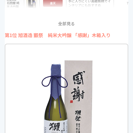
手に入りにくい高級銘柄でイ
石田屋 純
720
楽天
ンテリアにもおすすめ
米大吟醸
ヤフー
全部見る
第1位 旭酒造 獺祭 純米大吟醸 「感謝」木箱入り