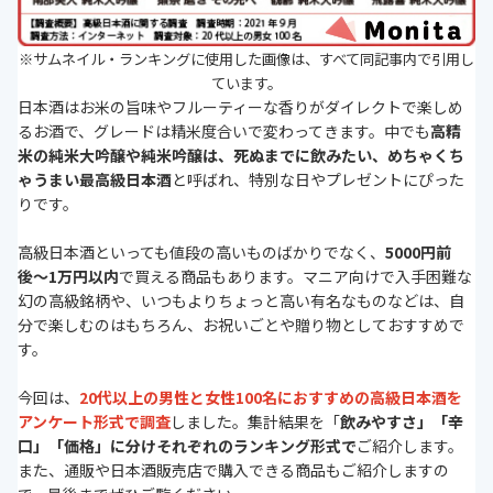
※サムネイル・ランキングに使用した画像は、すべて同記事内で引用し
ています。
日本酒はお米の旨味やフルーティーな香りがダイレクトで楽しめ
るお酒で、グレードは精米度合いで変わってきます。中でも
高精
米の純米大吟醸や純米吟醸は、死ぬまでに飲みたい、めちゃくち
ゃうまい最高級日本酒
と呼ばれ、特別な日やプレゼントにぴった
りです。
高級日本酒といっても値段の高いものばかりでなく、
5000円前
後〜1万円以内
で買える商品もあります。マニア向けで入手困難な
幻の高級銘柄や、いつもよりちょっと高い有名なものなどは、自
分で楽しむのはもちろん、お祝いごとや贈り物としておすすめで
す。
今回は、
20代以上の男性と女性100名におすすめの高級日本酒を
アンケート形式で調査
しました。集計結果を「
飲みやすさ」「辛
口」「価格」に分けそれぞれのランキング形式で
ご紹介します。
また、通販や日本酒販売店で購入できる商品もご紹介しますの