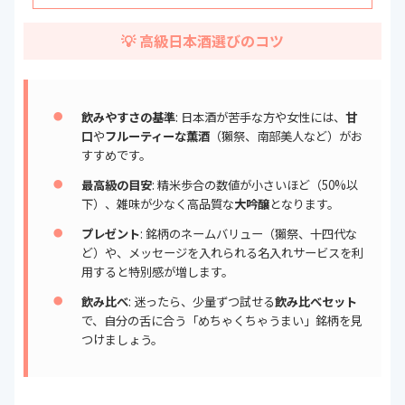
💡 高級日本酒選びのコツ
飲みやすさの基準
: 日本酒が苦手な方や女性には、
甘
口
や
フルーティーな薫酒
（獺祭、南部美人など）がお
すすめです。
最高級の目安
: 精米歩合の数値が小さいほど（50%以
下）、雑味が少なく高品質な
大吟醸
となります。
プレゼント
: 銘柄のネームバリュー（獺祭、十四代な
ど）や、メッセージを入れられる名入れサービスを利
用すると特別感が増します。
飲み比べ
: 迷ったら、少量ずつ試せる
飲み比べセット
で、自分の舌に合う「めちゃくちゃうまい」銘柄を見
つけましょう。