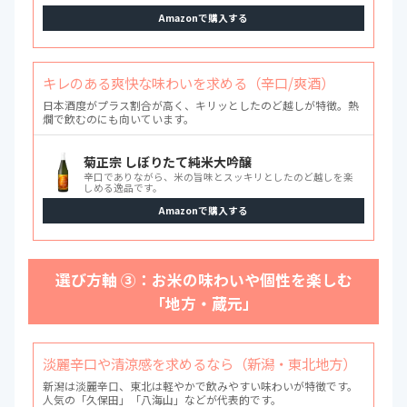
Amazonで購入する
キレのある爽快な味わいを求める（辛口/爽酒）
日本酒度がプラス割合が高く、キリッとしたのど越しが特徴。熱
燗で飲むのにも向いています。
菊正宗 しぼりたて純米大吟醸
辛口でありながら、米の旨味とスッキリとしたのど越しを楽
しめる逸品です。
Amazonで購入する
選び方軸 ③：お米の味わいや個性を楽しむ
「地方・蔵元」
淡麗辛口や清涼感を求めるなら（新潟・東北地方）
新潟は淡麗辛口、東北は軽やかで飲みやすい味わいが特徴です。
人気の「久保田」「八海山」などが代表的です。