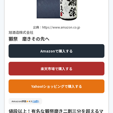
出典：https://www.amazon.co.jp
旭酒造株式会社
獺祭 磨きその先へ
Amazonで購入する
楽天市場で購入する
Yahoo!ショッピングで購入する
Amazon評価
★
4.5
(55件)
値段以上！有名な獺祭磨き二割三分を超えるマ