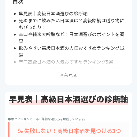
目次
早見表｜高級日本酒選びの診断軸
死ぬまでに飲みたい日本酒は？高級銘柄は贈り物に
もぴったり！
辛口や純米大吟醸など！日本酒選びのポイントを調
査
飲みやすい高級日本酒の人気おすすめランキング12
選
辛口高級日本酒の人気おすすめランキング5選
1万円以下で買える高級日本酒の人気おすすめラン
キング13選
全部見る
アンケート後に人気がでたおすすめの高級日本酒3
選
通販サイトの最新売れ筋ランキングもチェック！
早見表｜高級日本酒選びの診断軸
他のお酒にはない日本酒の魅力とは
高級日本酒の選び方
市場に出回らないような入手困難なものも！
●本セクションの下部に詳細な選び方を解説しています。
プレゼントやギフト用には特別感をプラスしよう
🍶 失敗しない！高級日本酒を見つける3つ
飲み過ぎには気を付けよう！