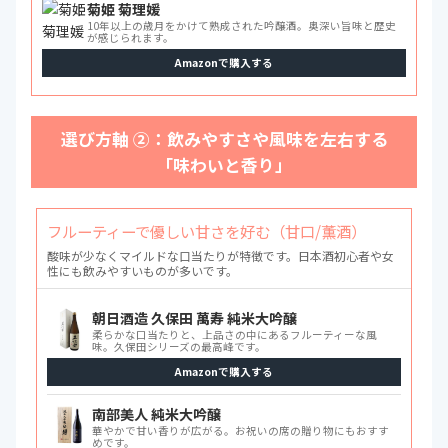
菊姫 菊理媛
10年以上の歳月をかけて熟成された吟醸酒。奥深い旨味と歴史
が感じられます。
Amazonで購入する
選び方軸 ②：飲みやすさや風味を左右する
「味わいと香り」
フルーティーで優しい甘さを好む（甘口/薫酒）
酸味が少なくマイルドな口当たりが特徴です。日本酒初心者や女
性にも飲みやすいものが多いです。
朝日酒造 久保田 萬寿 純米大吟醸
柔らかな口当たりと、上品さの中にあるフルーティーな風
味。久保田シリーズの最高峰です。
Amazonで購入する
南部美人 純米大吟醸
華やかで甘い香りが広がる。お祝いの席の贈り物にもおすす
めです。