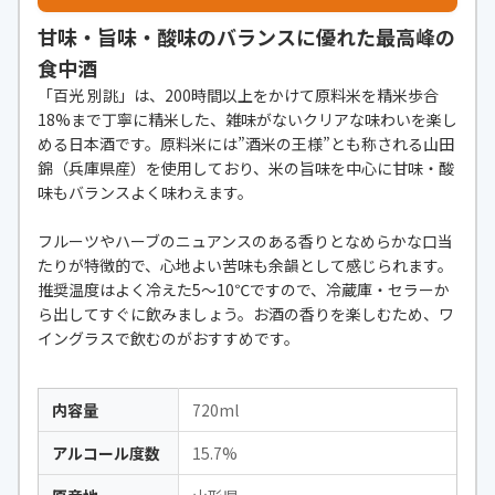
甘味・旨味・酸味のバランスに優れた最高峰の
食中酒
「百光 別誂」は、200時間以上をかけて原料米を精米歩合
18%まで丁寧に精米した、雑味がないクリアな味わいを楽し
める日本酒です。原料米には”酒米の王様”とも称される山田
錦（兵庫県産）を使用しており、米の旨味を中心に甘味・酸
味もバランスよく味わえます。
フルーツやハーブのニュアンスのある香りとなめらかな口当
たりが特徴的で、心地よい苦味も余韻として感じられます。
推奨温度はよく冷えた5〜10℃ですので、冷蔵庫・セラーか
ら出してすぐに飲みましょう。お酒の香りを楽しむため、ワ
イングラスで飲むのがおすすめです。
内容量
720ml
アルコール度数
15.7%