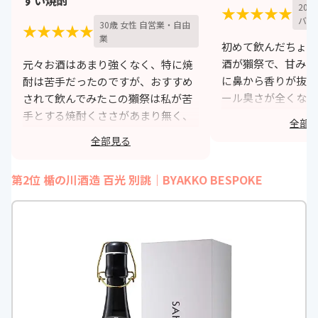
20
★★★★★
バイ
30歳 女性 自営業・自由
★★★★★
業
初めて飲んだちょっ
酒が獺祭で、甘みが
元々お酒はあまり強くなく、特に焼
に鼻から香りが抜け
酎は苦手だったのですが、おすすめ
ール臭さが全くなか
されて飲んでみたこの獺祭は私が苦
すかったです。結構
手とする焼酎くささがあまり無く、
全部
で、初めて飲む方や
どこかフルーティーで甘みがありす
全部見る
すめだと思います。
っきりとした味わいでした。焼酎に
慣れていない女性も飲みやすいと思
h
第2位 楯の川酒造 百光 別誂｜BYAKKO BESPOKE
います。
https://monita.online