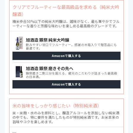
クリアでフルーティーな最高級品を求める（純米大吟
醸酒）
精米歩合50%以下の純米大吟醸は、雑味がなく、最も華やかでフル
ーティーな香りと芳醇な味わいを楽しめる最高級のグレードです。
旭酒造 獺祭 純米大吟醸
飲みやすい甘口でフルーティー。感謝の木箱入りで贈答品にも
最適です。
Amazonで購入する
旭酒造 獺祭 磨きその先へ
獺祭磨き二割三分を超える、蔵元のこだわりが詰まった最高級
の日本酒。
Amazonで購入する
米の旨味をしっかり感じたい（特別純米酒）
米・米麹・水のみを原料とし、醸造アルコールを添加しない純米酒
の中でも、特に要件を満たしたものが特別純米酒です。お米本来の
旨味やコクを楽しめます。