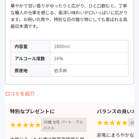
華やかで甘い香りがゆったりと広がり、ひと口飲むと、丁寧
な職人の仕事を感じる、奥深い味わいが口いっぱいに広がり
ます。お祝いの席や、特別な日の贈り物にしても喜ばれる高
級日本酒です。
内容量
1800ml
アルコール度数
16%
原産地
岩手県
口コミを紹介
特別なプレゼントに
バランスの良いオ
★★★★★
30歳 女性 パート・アル
20歳
★★★★★
バイト
非常にまろやかなコ