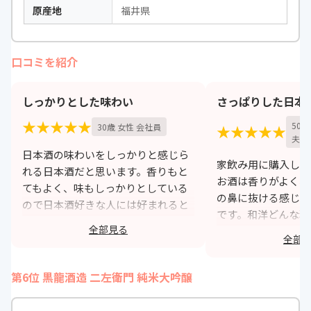
原産地
福井県
口コミを紹介
しっかりとした味わい
さっぱりした日本
★★★★★
50
30歳 女性 会社員
★★★★★
夫）
日本酒の味わいをしっかりと感じら
家飲み用に購入しま
れる日本酒だと思います。香りもと
お酒は香りがよく、
てもよく、味もしっかりとしている
の鼻に抜ける感じが
ので日本酒好きな人には好まれると
です。和洋どんな料
思います。また料理にもとても合い
全部見る
が、どちらかという
やすく、食事とともに楽しめる日本
全部
しむためにあるよう
酒だと思います。
いました。
第6位 黒龍酒造 二左衛門 純米大吟醸
https://monita.online
h