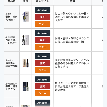
商品名
画像
購入サイト
特徴
内容
Amazon
甘口で飲みやすい！幻の日本
旭酒造
獺祭 純米
酒として有名な獺祭を木箱に
720
楽天
大吟醸
入れて
「感謝」木
ヤフー
箱入り
Amazon
楯の川酒造
甘味・旨味・酸味のバランス
百光 別誂
720
楽天
に優れた最高峰の食中酒
｜BYAKKO
BESPOKE
ヤフー
Amazon
有名な南部美人シリーズが高
南部美人
南部美人
級感のある桐箱入りでお祝い
180
楽天
純米大吟醸
におすすめ
ヤフー
Amazon
値段以上！有名な獺祭磨き二
旭酒造株式会社
獺祭 磨き
割三分を超えるマニア垂涎の
720
楽天
その先へ
最高級品
ヤフー
Amazon
黒龍酒造