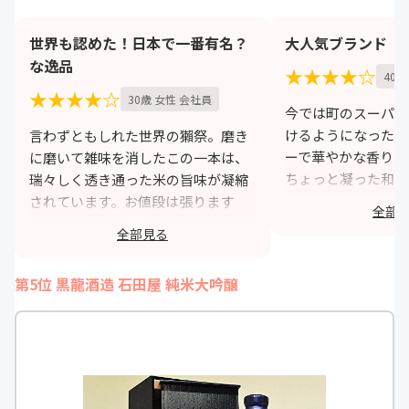
世界も認めた！日本で一番有名？
大人気ブランド
な逸品
★★★★☆
40歳
★★★★☆
30歳 女性 会社員
今では町のスーパー
けるようになった獺
言わずともしれた世界の獺祭。磨き
ーで華やかな香りが
に磨いて雑味を消したこの一本は、
ちょっと凝った和食
瑞々しく透き通った米の旨味が凝縮
高のマリアージュを
されています。お値段は張ります
全部
人気ブランドなので
が、あの獺祭が究極を求めて辿り着
全部見る
もの一度は飲んでお
いた一本であれば、一度は味わって
みる価値があります！
h
第5位 黒龍酒造 石田屋 純米大吟醸
https://monita.online