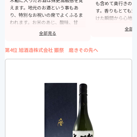
木箱に入ったお酒は殊更高級感を覚
も含めて奥行きのあ
えます。地元のお酒という事もあ
す。香りもとても芳
り、特別なお祝いの席でよくふるま
けた瞬間から心地よ
われます。お米のあじ、酸味、甘
くすぐります。後味
全部
味、香り、すべてがちょうどいいお
りしており、非常に
全部見る
酒です。お酒に強くなくたくさんは
いです。
飲めませんが、少し飲んだだけでと
第4位 旭酒造株式会社 獺祭 磨きその先へ
h
ても満足感を覚えます。
https://monita.online