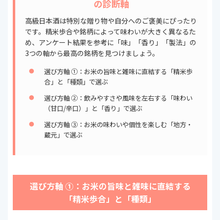
の診断軸
日本で1番高い日本酒って？
まとめ
高級日本酒は特別な贈り物や自分へのご褒美にぴったり
次に読むべき日本酒の関連記事はこちら
です。精米歩合や銘柄によって味わいが大きく異なるた
め、アンケート結果を参考に「味」「香り」「製法」の
3つの軸から最高の銘柄を見つけましょう。
選び方軸 ①：お米の旨味と雑味に直結する「精米歩
合」と「種類」で選ぶ
選び方軸 ②：飲みやすさや風味を左右する「味わい
（甘口/辛口）」と「香り」で選ぶ
選び方軸 ③：お米の味わいや個性を楽しむ「地方・
蔵元」で選ぶ
選び方軸 ①：お米の旨味と雑味に直結する
「精米歩合」と「種類」