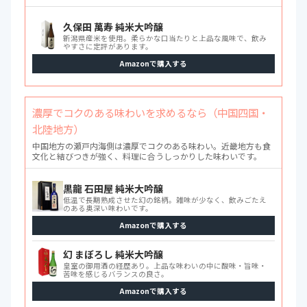
久保田 萬寿 純米大吟醸
新潟県産米を使用。柔らかな口当たりと上品な風味で、飲み
やすさに定評があります。
Amazonで購入する
濃厚でコクのある味わいを求めるなら（中国四国・
北陸地方）
中国地方の瀬戸内海側は濃厚でコクのある味わい。近畿地方も食
文化と結びつきが強く、料理に合うしっかりした味わいです。
黒龍 石田屋 純米大吟醸
低温で長期熟成させた幻の銘柄。雑味が少なく、飲みごたえ
のある奥深い味わいです。
Amazonで購入する
幻 まぼろし 純米大吟醸
皇室の御用酒の経歴あり。上品な味わいの中に酸味・旨味・
苦味を感じるバランスの良さ。
Amazonで購入する