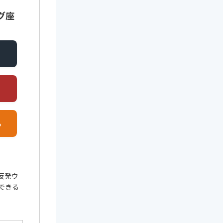
ング座
る
反発ウ
できる