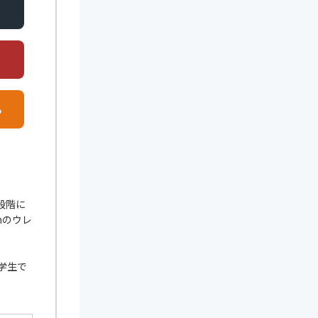
る
段階に
mのウレ
学生で