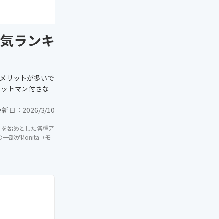
気ランキ
メリットが多いで
オットマン付きな
更新日：
2026/3/10
イトを始めとした各種ア
部がMonita（モ