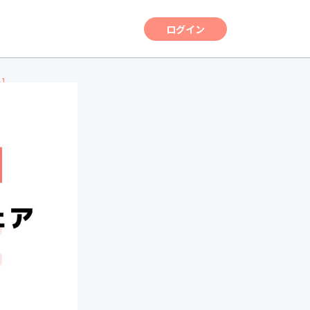
ログイン
も】