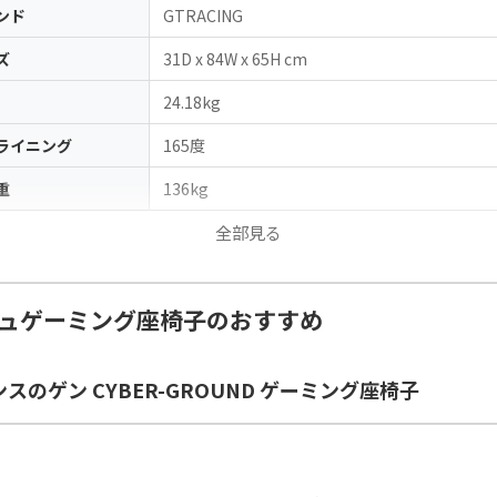
ンド
GTRACING
ズ
31D x 84W x 65H cm
24.18kg
ライニング
165度
重
136kg
全部見る
ュゲーミング座椅子のおすすめ
ンスのゲン CYBER-GROUND ゲーミング座椅子