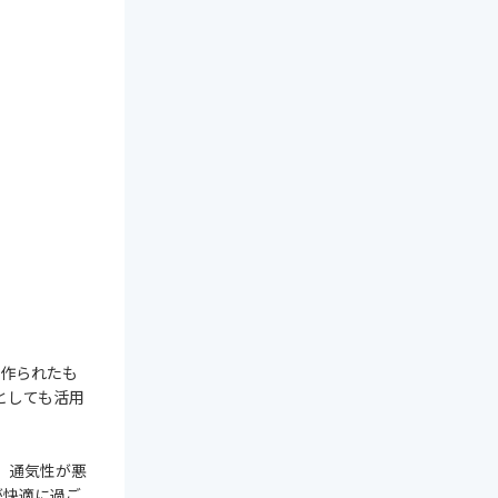
に作られたも
としても活用
、通気性が悪
が快適に過ご