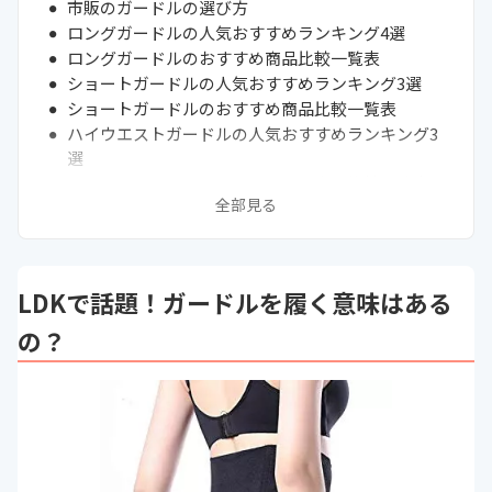
市販のガードルの選び方
ロングガードルの人気おすすめランキング4選
ロングガードルのおすすめ商品比較一覧表
ショートガードルの人気おすすめランキング3選
ショートガードルのおすすめ商品比較一覧表
ハイウエストガードルの人気おすすめランキング3
選
ハイウエストガードルのおすすめ商品比較一覧表
全部見る
骨盤ガードルの人気おすすめランキング3選
骨盤ガードルのおすすめ商品比較一覧表
メンズガードルの人気おすすめランキング3選
メンズガードルのおすすめ商品比較一覧表
LDKで話題！ガードルを履く意味はある
通販サイトの最新売れ筋ランキングもチェック！
ガードルは何歳から？履き方は？
の？
ガードルの下はショーツ？それとも一枚履き？
ガードルはお腹補正にもいいって本当？
出産・加齢後の骨盤矯正ガードルで痩せる？口コミ
をチェック
サイズ測定をして捲れないガードルを選ぼう
ガードルを長持ちさせるコツ・洗い方は？