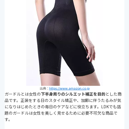
ブライダルにもおすすめ！ボディスーツもチェッ
ク！
まとめ
次に読むべき補正下着の関連記事はこちら
出典：
https://www.amazon.co.jp
ガードルとは女性の
下半身周りのシルエット補正を目的
とした商
品です。正装をする日のスタイル矯正や、加齢に伴うたるみが気
になりはじめたときの毎日のケアなどに役立ちます。LDKでも話
題のガードルは女性を美しく見せるために必要不可欠な商品で
す。