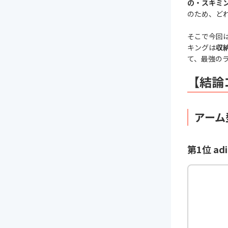
の・スキミ
のため、ど
そこで今回
キングは
収
て、最強の
【結論
アーム
第1位 ad