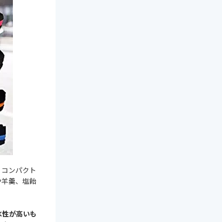
。コンパクト
や羊羹、塩飴
水性が高いも