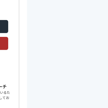
ーチ
ているた
してお