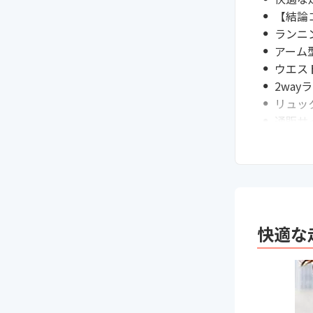
【結論
ランニ
アーム
ウエス
2wa
リュッ
通販サ
交通系
迷った
まとめ
次に読
快適な