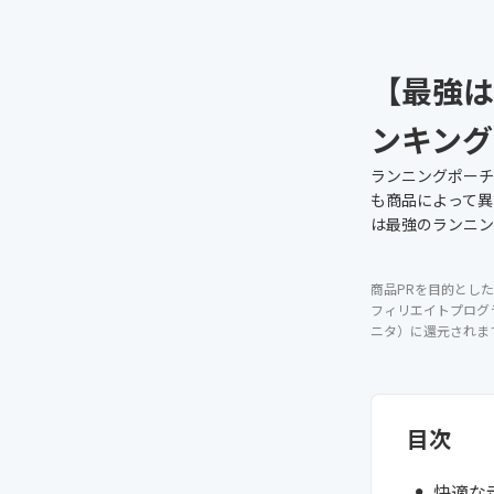
【最強は
ンキング
ランニングポーチ
も商品によって異
は最強のランニン
商品PRを目的とした
フィリエイトプログ
ニタ）に還元されま
目次
快適な