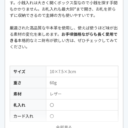
す。小銭入れは
大きく開くボックス型なので小銭を探す手間
もかかりません。お札入れも最大80°まで開き、お札を折ら
ずに収納できるので主婦の方も使いやすいです。
厳選された高品質な牛本革を使用し、使えば使うほど味が出
る素材の変化を楽しめます。
お手頃価格ながらも長く愛用で
きる
本格的なミニ財布が欲しい方は、ぜひチェックしてみて
ください。
サイズ
10×7.5×3cm
重さ
60g
素材
レザー
札入れ
〇
カード入れ
〇
全部見る