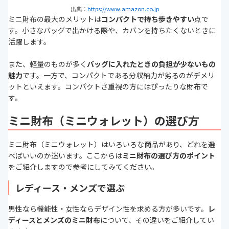
出典：
https://www.amazon.co.jp
ミニ財布の最大のメリットは
コンパクトで持ち歩きやすい
点で
す。小さなバッグで出かける際や、カバンを持ちたくないときに
活躍します。
また、軽量のものが多く
バッグに入れたときの負担が少ないもの
魅力
です。一方で、コンパクトである分収納力が劣るのがデメリ
ットといえます。コンパクトさ重視の方にはぴったりな財布で
す。
ミニ財布（ミニウォレット）の選び方
ミニ財布（ミニウォレット）はいろいろな商品があり、どれを選
べばいいのか迷います。ここからは
ミニ財布の選び方のポイント
をご紹介しますので参考にしてみてください。
レディース・メンズで選ぶ
男性なら機能性・女性ならデザイン性を求める方が多いです。
レ
ディースとメンズのミニ財布
について、その違いをご紹介してい