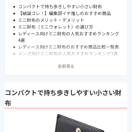
コンパクトで持ち歩きしやすい小さい財布
【結論コレ！】編集部イチ推しのおすすめ商品
ミニ財布のメリット・デメリット
ミニ財布（ミニウォレット）の選び方
レディース向けミニ財布の人気おすすめランキング
4選
レディース向けミニ財布のおすすめ商品比較一覧表
メンズ向けミニ財布の人気おすすめランキング3選
メンズ向けミニ財布のおすすめ商品比較一覧表
全部見る
ハイブランドのミニ財布人気おすすめランキング3
選
ハイブランドのミニ財布おすすめ商品比較一覧表
安いミニ財布の人気おすすめランキング3選
コンパクトで持ち歩きしやすい小さい財
安いミニ財布のおすすめ商品比較一覧表
高校生向けミニ財布の人気おすすめランキング3選
布
高校生向けミニ財布のおすすめ商品比較一覧表
通販サイトの最新売れ筋ランキングもチェック！
小銭入れをお求めならこちらをチェック！
まとめ