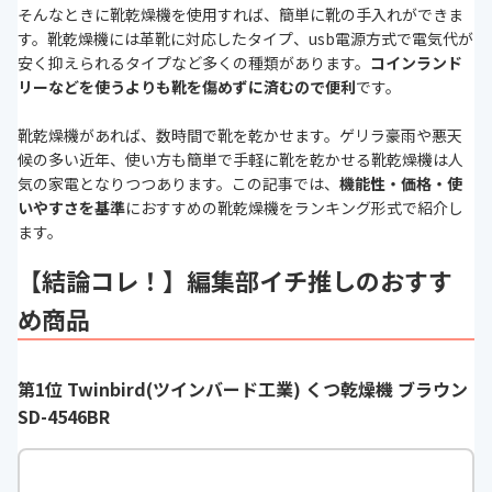
そんなときに靴乾燥機を使用すれば、簡単に靴の手入れができま
す。靴乾燥機には革靴に対応したタイプ、usb電源方式で電気代が
安く抑えられるタイプなど多くの種類があります。
コインランド
リーなどを使うよりも靴を傷めずに済むので便利
です。
靴乾燥機があれば、数時間で靴を乾かせます。ゲリラ豪雨や悪天
候の多い近年、使い方も簡単で手軽に靴を乾かせる靴乾燥機は人
気の家電となりつつあります。この記事では、
機能性・価格・使
いやすさを基準
におすすめの靴乾燥機をランキング形式で紹介し
ます。
【結論コレ！】編集部イチ推しのおすす
め商品
第1位 Twinbird(ツインバード工業) くつ乾燥機 ブラウン
SD-4546BR