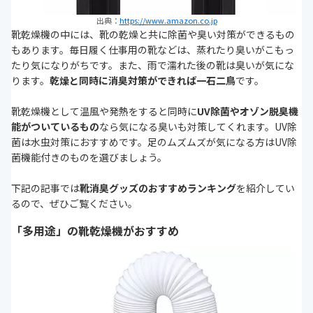
出典：
https://www.amazon.co.jp
靴乾燥機の中には、靴の乾燥と共に除菌や臭い対策ができるもの
もあります。毎日履く仕事用の靴などは、蒸れたり臭いがこもっ
たり気になりがちです。また、雨で濡れた後の靴は臭いが気にな
ります。
乾燥と同時に消臭対策ができれば一石二鳥
です。
靴乾燥機として温風や発熱をすると同時に
UV除菌やオゾン脱臭機
能がついているもの
なら気になる臭いも対策してくれます。UV除
菌は水虫対策におすすめです。足のムズムズが気になる方はUV除
菌機能付きのものを選びましょう。
下記の記事では
靴消臭グッズのおすすめランキング
を紹介してい
るので、ぜひご覧ください。
「多用途」の靴乾燥機がおすすめ