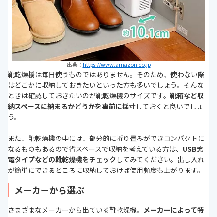
出典：
https://www.amazon.co.jp
靴乾燥機は毎日使うものではありません。そのため、使わない際
はどこかに収納しておきたいといった方も多いでしょう。そんな
ときは確認しておきたいのが靴乾燥機のサイズです。
靴箱など収
納スペースに納まるかどうかを事前に採寸
しておくと良いでしょ
う。
また、靴乾燥機の中には、部分的に折り畳みができコンパクトに
なるものもあるので省スペースで収納を考えている方は、
USB充
電タイプなどの靴乾燥機をチェック
してみてください。出し入れ
が簡単にできるところに収納しておけば使用頻度も上がります。
メーカーから選ぶ
さまざまなメーカーから出ている靴乾燥機。
メーカーによって特