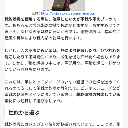
出典：
https://ck.jp.ap.valuecommerce.com
靴乾燥機を使用する際に、注意したいのが革靴や革のブーツ
で
す。もちろん通常の靴乾燥機でも乾かせますが、おすすめはでき
ません。なぜなら革は熱に弱いからです。靴乾燥機は、基本的に
温風や発熱により靴内部の乾燥を行います。
しかし、人の皮膚に近い革は、
熱により乾燥したり、ひび割れを
起こしたりする
可能性があり、劣化を促し穴が開く場合もありま
す。しかし、靴乾燥機の中には、革専用や、革靴乾燥モードがつ
いている商品もあります。
これらは、革にとってダメージの少ない適温での乾燥を進めてく
れるので安心して革靴の乾燥が可能です。ビジネスシューズなど
革靴の乾燥をメインに考えている方は、
靴乾燥機の対応している
素材にも注目
して選びましょう。
性能から選ぶ
靴乾燥機にはさまざまな性能が搭載されています。ここでは、靴