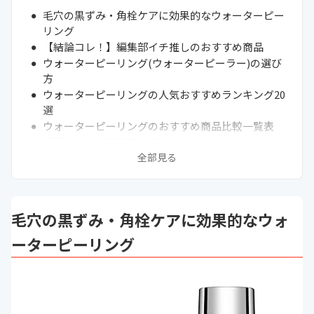
毛穴の黒ずみ・角栓ケアに効果的なウォーターピー
リング
【結論コレ！】編集部イチ推しのおすすめ商品
ウォーターピーリング(ウォーターピーラー)の選び
方
ウォーターピーリングの人気おすすめランキング20
選
ウォーターピーリングのおすすめ商品比較一覧表
通販サイトの最新売れ筋ランキングもチェック！
全部見る
ウォーターピーリングは効果ない？効果的な使い方
を解説
ウォーターピーリングはニキビに効くのか？
ウォーターピーリングの使用頻度・タイミングとは
毛穴の黒ずみ・角栓ケアに効果的なウォ
コスパ抜群？しまむらやufurlなどの安価帯商品の
口コミは？
ーターピーリング
ウォーターピーリングのメリット・デメリット
アフターケアに使用したい化粧水など保湿アイテム
もチェック
敏感肌注目！ケミカルピーリングとの違いとは