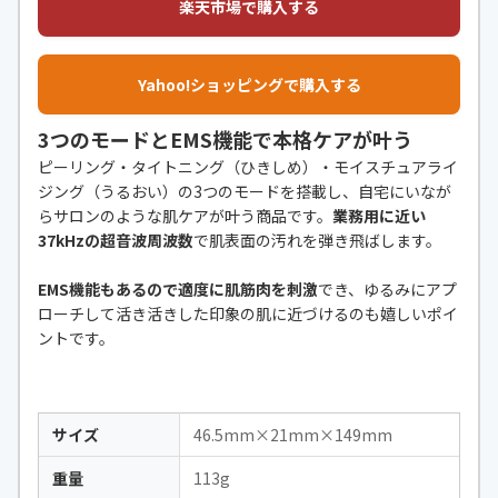
楽天市場で購入する
Yahoo!ショッピングで購入する
3つのモードとEMS機能で本格ケアが叶う
ピーリング・タイトニング（ひきしめ）・モイスチュアライ
ジング（うるおい）の3つのモードを搭載し、自宅にいなが
らサロンのような肌ケアが叶う商品です。
業務用に近い
37kHzの超音波周波数
で肌表面の汚れを弾き飛ばします。
EMS機能もあるので適度に肌筋肉を刺激
でき、ゆるみにアプ
ローチして活き活きした印象の肌に近づけるのも嬉しいポイ
ントです。
サイズ
46.5mm×21mm×149mm
重量
113g