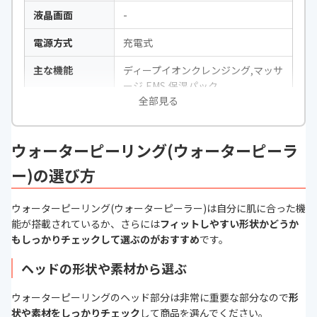
液晶画面
-
電源方式
充電式
主な機能
ディープイオンクレンジング,マッサ
ージ,EMS,保湿パック
全部見る
ヘッドの形状
ストレート
ヘッドの素材
ステンレス
ウォーターピーリング(ウォーターピーラ
防水
生活防水対応
ー)の選び方
付属品
ACアダプター・充電ケーブル・取扱
ウォーターピーリング(ウォーターピーラー)は自分に肌に合った機
説明書
能が搭載されているか、さらには
フィットしやすい形状かどうか
もしっかりチェックして選ぶのがおすすめ
カラーバリエー
-
です。
ション
ヘッドの形状や素材から選ぶ
充電時間
‐
ウォーターピーリングのヘッド部分は非常に重要な部分なので
形
振動回数
毎秒3万7000回
状や素材をしっかりチェック
して商品を選んでください。