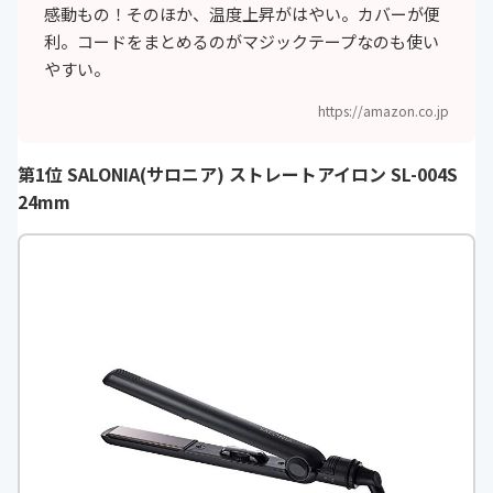
感動もの！そのほか、温度上昇がはやい。カバーが便
能
利。コードをまとめるのがマジックテープなのも使い
付属品
耐熱キャップ付き
やすい。
カラー
ブラック・ホワイト
https://amazon.co.jp
展開
-
第1位 SALONIA(サロニア) ストレートアイロン SL-004S
温度調整
5段階・20℃単位
24mm
機能
自動電源OFF機能(約60分後)・360
度回転コード・タッチパネル式・ア
ラーム機能（設定温度の到達を音で
お知らせ）