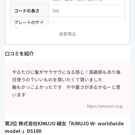
コードの長さ
2m
プレートのサイ
-
ズ
全部見る
設定可能温度
40〜180℃
立ち上がり時間
-
口コミを紹介
電圧
100～240V
やるたびに髪がサラサラになる感じ！高級感もあり毎
海外対応
◯
日使うのでいいものを買いたくて買いました
箱もかっこよかったです やや重さがあるかなーと思
自動電源OFF機
◯
います
能
付属品
キャップ付き
https://amazon.co.jp
カラー
-
第2位 株式会社KINUJO 絹女「KINUJO W- worldwide
展開
-
model-」DS100