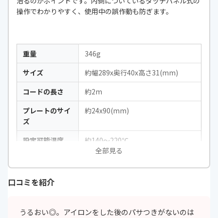
治るのがポイントです。内側についているタッチパネル式の
操作でわかりやすく、使用中の誤作動も防ぎます。
重量
346g
サイズ
約幅289x奥行40x高さ31(mm)
コードの長さ
約2m
プレートのサイ
約24x90(mm)
ズ
設定可能温度
約140～220℃
全部見る
立ち上がり時間
160℃まで約30秒
電圧
100〜240V
口コミを紹介
海外対応
◯
うるおい◎。アイロンをした後のパサつきがないのは
自動電源OFF機
◯