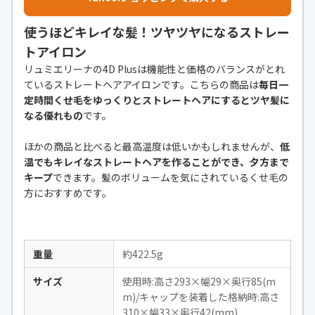
使うほどキレイな髪！ツヤツヤになるストレー
トアイロン
リュミエリーナの4D Plusは機能性と価格のバランスがとれ
ているストレートヘアアイロンです。こちらの商品は
毎日一
定時間くせ毛をゆっくりとストレートヘアにするとツヤ髪に
なる優れもの
です。
ほかの商品と比べると最高温度は低いかもしれませんが、
低
温でもキレイなストレートヘアを作ることができ、夕方まで
キープ
できます。髪のボリュームを気にされているくせ毛の
方におすすめです。
重量
約422.5g
サイズ
使用時:高さ293×幅29×奥行85(m
m)/キャップを装着した格納時:高さ
310×幅33×奥行42(mm)