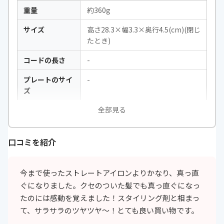
重量
約360g
サイズ
高さ28.3×幅3.3×奥行4.5(cm)(閉じ
たとき)
コードの長さ
-
プレートのサイ
-
ズ
全部見る
設定可能温度
130〜200℃
立ち上がり時間
約30秒
口コミを紹介
電圧
200〜240V
海外対応
◯
今まで使ったストレートアイロンよりかなり、真っ直
ぐになりました。クセのついた髪でも真っ直ぐになっ
自動電源OFF機
◯
たのには感動を覚えました！スタイリング剤と相まっ
能
て、サラサラのツヤツヤ〜！とても良い買い物です。
付属品
-