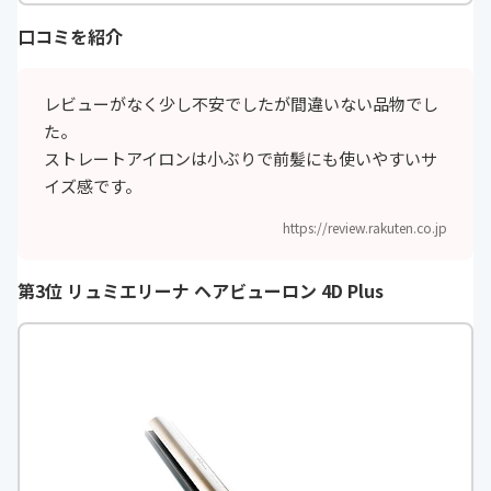
電圧
-
口コミを紹介
海外対応
◯
レビューがなく少し不安でしたが間違いない品物でし
自動電源OFF機
◯
た。
能
ストレートアイロンは小ぶりで前髪にも使いやすいサ
付属品
-
イズ感です。
カラー
ブラック
https://review.rakuten.co.jp
展開
-
第3位 リュミエリーナ ヘアビューロン 4D Plus
温度調整
5段階
機能
自動電源OFF機能(約60分後)・開閉
ロック