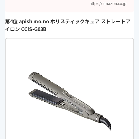
https://amazon.co.jp
カラー
ピンク・白・黒
第4位 apish mo.no ホリスティックキュア ストレートア
展開
-
イロン CCIS-G03B
温度調整
５段階
機能
自動電源オフ・開閉ロック・360度
回転コード・イオン機能・ヒーター
温度低下検知機能