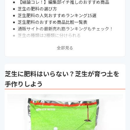
【結論コレ！】編集部イチ推しのおすすめ商品
芝生の肥料の選び方
芝生肥料の人気おすすめランキング15選
芝生肥料のおすすめ商品比較一覧表
通販サイトの最新売れ筋ランキングもチェック！
芝生の種類は2種類に分けられる
肥料の撒き方は？
全部見る
芝生の目土はいつやるのがいい？注意点は？
芝生に撒く肥料は臭い？
肥料の撒きすぎに注意しよう！
雨の後に肥料を撒いてもいい？
芝生に肥料はいらない？芝生が育つ土を
まとめ
手作りしよう