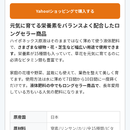
Yahoo!ショッピングで購入する
元気に育てる栄養素をバランスよく配合したロ
ングセラー商品
ハイポネックス原液はそのままではなく薄めて使う液体肥料
で、
さまざまな植物・花・芝生など幅広い用途で使用できま
す
。栄養素が15種類も入っていて、草花を元気に育てるのに
必須なビタミン類も豊富です。
家庭の花壇や野菜、盆栽にも使えて、葉色を整えて美しく育
てます。使用方法は水に薄めて7日間から10日間に一度蒔く
だけです。
液体肥料の中でもロングセラー商品で
、長年愛用
している方もいる人気の肥料になります。
原産国
日本
原材料
窒素/リンサン/カリ/全15種類/ビタ