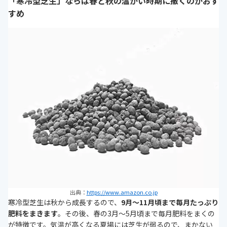
「寒冷型芝生」ならば春と秋の温かい時期に撒くのがおす
すめ
出典：
https://www.amazon.co.jp
寒冷型芝生は秋から成長するので、
9月～11月頃まで毎月たっぷり
肥料をまきます
。その後、春の3月～5月頃まで毎月肥料をまくの
が特徴です。気温が高くなる夏場には芝生が弱るので、まかない