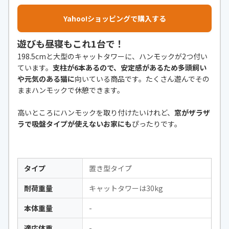
Yahoo!ショッピングで購入する
遊びも昼寝もこれ1台で！
198.5cmと大型のキャットタワーに、ハンモックが2つ付い
ています。
支柱が6本あるので、安定感があるため多頭飼い
や元気のある猫に
向いている商品です。たくさん遊んでその
ままハンモックで休憩できます。
高いところにハンモックを取り付けたいけれど、
窓がザラザ
ラで吸盤タイプが使えないお家にも
ぴったりです。
タイプ
置き型タイプ
耐荷重量
キャットタワーは30kg
本体重量
-
適応体重
-