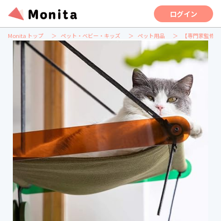
ログイン
Monita トップ
ペット・ベビー・キッズ
ペット用品
【専門家監修】