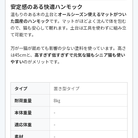
安定感のある快適ハンモック
温もりのある木の土台と
オールシーズン使えるマットがつい
た国産のハンモック
です。マットがほどよく沈んで体を包む
ので、猫も安心して眠れます。土台は工具を使わずに組み立
て可能です。
万が一猫が舐めても影響の少ない塗料を使っています。高さ
は45cmと、
高すぎず低すぎずで元気な猫もシニア猫も使い
やすい
のがメリットです。
タイプ
置き型タイプ
耐荷重量
8㎏
本体重量
-
適応体重
-
素材
-