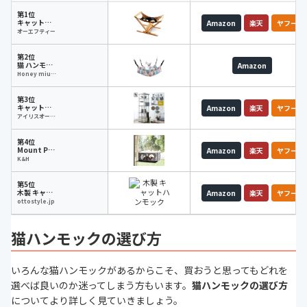
第1位
キャットハンモック アドバンス
Amazon
楽天
ヤフー
オーエフティー
第2位
猫 ハンモック
Amazon
Honey miu (ハニーミュー)
第3位
キャットタワー 据え置き CCCT-6060S
Amazon
楽天
ヤフー
アイリスオーヤマ
第4位
Mount Penthouse
Amazon
楽天
ヤフー
K&H
第5位
木製 キャットハンモック
Amazon
楽天
ヤフー
ottostyle.jp
猫ハンモックの選び方
いろんな猫ハンモックがあるからこそ、買おうと思ってもどれを
選べば良いのか迷ってしまう方もいます。
猫ハンモックの選び方
についてより詳しく見ていきましょう。