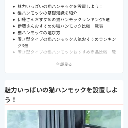
魅力いっぱいの猫ハンモックを設置しよう！
猫ハンモックの基礎知識を紹介
伊藤さんおすすめの猫ハンモックランキング5選
伊藤さんおすすめの猫ハンモック比較一覧表
猫ハンモックの選び方
置き型タイプの猫ハンモック人気おすすめランキン
グ3選
置き型タイプの猫ハンモックおすすめ商品比較一覧
表
全部見る
吊り下げタイプの猫ハンモック人気おすすめランキ
ング6選
吊り下げタイプの猫ハンモックおすすめ商品比較一
覧表
魅力いっぱいの猫ハンモックを設置しよ
そのほかの猫ハンモック人気おすすめランキング6
選
う！
そのほかの猫ハンモックおすすめ商品比較一覧表
通販サイトの最新売れ筋ランキングもチェック！
猫がハンモックに乗らない・苦手そうなときの対処
法