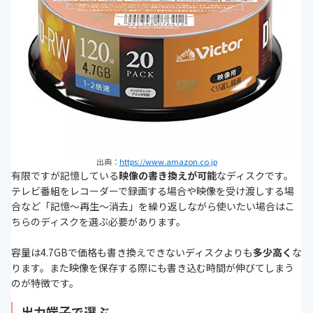
出典：
https://www.amazon.co.jp
有限ですが記憶している
映像の書き換えが可能
なディスクです。
テレビ番組をレコーダーで録画する場合や映像を受け渡しする場
合など「記憶～再生～消去」を繰り返しながら使いたい場合はこ
ちらのディスクを選ぶ必要があります。
容量は4.7GBで価格も書き換えできないディスクよりも
多少高く
な
ります。また映像を保存する際にも書き込む時間が伸びてしまう
のが特徴です。
出力端子で選ぶ