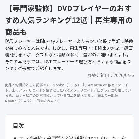
【専門家監修】DVDプレイヤーのおす
すめ人気ランキング12選｜再生専用の
商品も
DVDプレーヤーはBlu-rayプレーヤーよりも安い値段で手軽に映像
を楽しめると人気です。しかし、再生専用・HDMI出力対応・録画
機能付き・ポータブルなど種類が多く、選ぶのに迷いますよね。
そこで本記事では、DVDプレーヤーの選び方とおすすめ商品をラ
ンキング形式でご紹介します。
最終更新日：
2026/6/26
商品PRを目的とした記事です。Monita（モニタ）は、Amazon.co.jpアソシエイ
ト、楽天アフィリエイトを始めとした各種アフィリエイトプログラムに参加してい
ます。 当サービスの記事で紹介している商品を購入すると、売上の一部が
Monita（モニタ）に還元されます。
目次
テレビ接続・高画質など多機能なDVDプレーヤーを