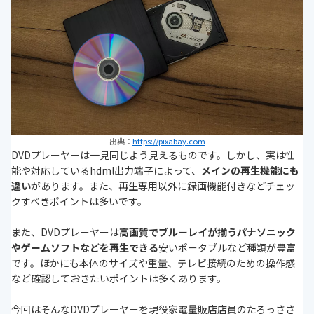
出典：
https://pixabay.com
DVDプレーヤーは一見同じよう見えるものです。しかし、実は性
能や対応しているhdml出力端子によって、
メインの再生機能にも
違い
があります。また、再生専用以外に録画機能付きなどチェッ
クすべきポイントは多いです。
また、DVDプレーヤーは
高画質でブルーレイが揃うパナソニック
やゲームソフトなどを再生できる
安いポータブルなど種類が豊富
です。ほかにも本体のサイズや重量、テレビ接続のための操作感
など確認しておきたいポイントは多くあります。
今回はそんなDVDプレーヤーを現役家電量販店店員のたろっささ