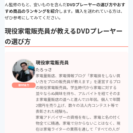
ん監修のもと、安いものを含んだ
DVDプレーヤーの選び方やおす
すめ商品のランキングを紹介
します。購入を迷われている方は、
ぜひ参考にしてみてください。
現役家電販売員が教えるDVDプレーヤー
の選び方
現役家電販売員
たろっさ
家電量販店、家電情報ブログ「家電損をしない買
い方をプロの販売員が教えます」を運営するプロ
取材協力
の現役家電販売員。学生時代から家電に対する
並々ならぬ興味を持ち、アルバイトを経てそのま
ま家電量販店の道へと進んで15年弱。個人で年間
2億円を売り上げ、数々の法人内コンテスト等で
表彰された経験も。
家電アドバイザーの資格を有し、家電と名の付く
物全てに精通。家電で分からないことはなく、現
在は家電ライターの業務を通して「すべての人が