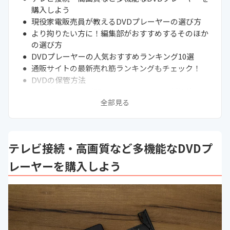
購入しよう
現役家電販売員が教えるDVDプレーヤーの選び方
より拘りたい方に！編集部がおすすめするそのほか
の選び方
DVDプレーヤーの人気おすすめランキング10選
通販サイトの最新売れ筋ランキングもチェック！
DVDの保管方法
DVDプレイヤーが開かなくなったときの対処法
全部見る
DVDプレイヤーで映画を思いっきり楽しもう！
録画機能付きが欲しいならプレーヤーよりもレコー
ダーがおすすめ
Windowsパソコンの無料DVD再生はマイクロソフ
テレビ接続・高画質など多機能なDVDプ
トストアを確認
まとめ
レーヤーを購入しよう
DVDプレーヤーの関連記事一覧