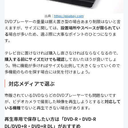
出典：
https://pixabay.com
DVDプレーヤーの重量は据え置き型の場合あまり制限はないと言
えますが、サイズに関しては、
設置場所やスペースが限られてい
る
場合が多いため、選ぶ際に大事なポイントのひとつになりま
す。
テレビ台に置けなければ購入し直さなければならなくなるので、
購入する前にサイズだけでも確認
しておいたほうが良いでしょ
う。特に機能が多ければサイズも比例して大きくなっていくので
多機能のものを探す場合には気を付けましょう。
対応メディアで選ぶ
市販されているDVDならどのDVDプレーヤーでも問題ないです
が、ビデオカメラで撮影した映像を再生しようとすると
対応して
いる機種
でないと再生できない場合があります。
再生専用で保存したい方は「DVD-R・DVD-R
DL/DVD+R・DVD+R DL」がおすすめ