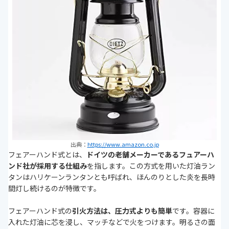
出典：
https://www.amazon.co.jp
フェアーハンド式とは、
ドイツの老舗メーカーであるフュアーハ
ンド社が採用する仕組み
を指します。この方式を用いた灯油ラン
タンはハリケーンランタンとも呼ばれ、ほんのりとした炎を長時
間灯し続けるのが特徴です。
フェアーハンド式の
引火方法は、圧力式よりも簡単
です。容器に
入れた灯油に芯を浸し、マッチなどで火をつけます。明るさの面