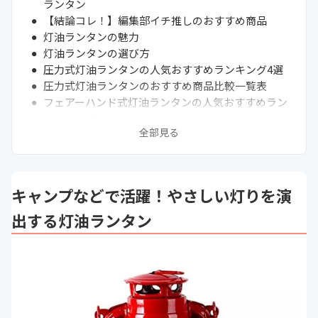
ランタン
【結論コレ！】編集部イチ推しのおすすめ商品
灯油ランタンの魅力
灯油ランタンの選び方
圧力式灯油ランタンの人気おすすめランキング4選
圧力式灯油ランタンのおすすめ商品比較一覧表
フェアーハンド式灯油ランタンの人気おすすめラン
キング11選
全部見る
フェアーハンド式灯油ランタンのおすすめ商品比較
一覧表
通販サイトの最新売れ筋ランキングもチェック！
灯油ランタンの使い方
キャンプなどで活躍！やさしい灯りを演
煤が発生！灯油ランタンのデメリットと注意点
灯油ランタンの自作方法
出する灯油ランタン
灯油ランタンを使用する際の注意点
まとめ