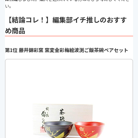
い。
【結論コレ！】編集部イチ推しのおすす
め商品
第1位 藤井錦彩窯 窯変金彩梅絵波渕ご飯茶碗ペアセット