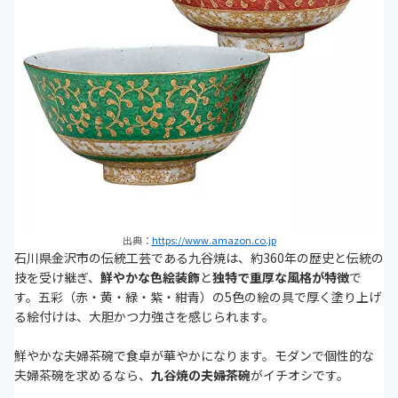
出典：
https://www.amazon.co.jp
石川県金沢市の伝統工芸である九谷焼は、約360年の歴史と伝統の
技を受け継ぎ、
鮮やかな色絵装飾
と
独特で重厚な風格が特徴
で
す。五彩（赤・黄・緑・紫・紺青）の5色の絵の具で厚く塗り上げ
る絵付けは、大胆かつ力強さを感じられます。
鮮やかな夫婦茶碗で食卓が華やかになります。モダンで個性的な
夫婦茶碗を求めるなら、
九谷焼の夫婦茶碗
がイチオシです。