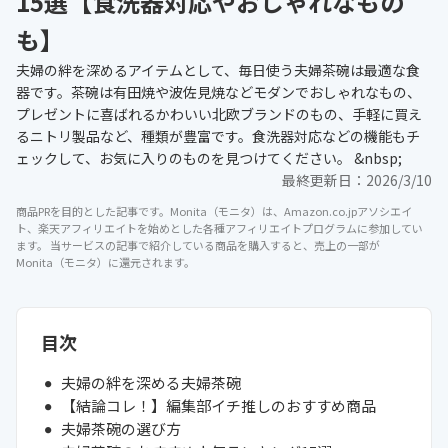
15選【食洗器対応やおしゃれなもの
も】
夫婦の絆を深めるアイテムとして、毎日使う夫婦茶碗は最適な食
器です。茶碗は有田焼や波佐見焼などモダンでおしゃれなもの、
プレゼントに喜ばれるかわいい北欧ブランドのもの、手軽に買え
るニトリ製品など、種類が豊富です。食洗器対応などの機能もチ
ェックして、お気に入りのものを見つけてください。 &nbsp;
最終更新日：
2026/3/10
商品PRを目的とした記事です。Monita（モニタ）は、Amazon.co.jpアソシエイ
ト、楽天アフィリエイトを始めとした各種アフィリエイトプログラムに参加してい
ます。 当サービスの記事で紹介している商品を購入すると、売上の一部が
Monita（モニタ）に還元されます。
目次
夫婦の絆を深める夫婦茶碗
【結論コレ！】編集部イチ推しのおすすめ商品
夫婦茶碗の選び方