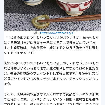
出典：
https://www.amazon.co.jp
「同じ釜の飯を食う」ということわざがありますが、生活をとも
にする夫婦はまさに食事を一緒にすることで絆を深めていきま
す。
夫婦茶碗は、その食事を一緒にするという行為をさらに親し
くするアイテム
です。
夫婦茶碗はモダンでかわいいものから、おしゃれなブランドもの
など種類がいろいろあります。北欧風や日本ならではの有田焼な
ど、
夫婦の絆を願うプレゼントとしても人気です。
食洗器対応な
ど扱いやすいものも増えてきていますので、チェックしてみまし
ょう。
そこで、夫婦茶碗の選び方や人気おすすめ商品をランキング形式
でご紹介します。ランキングは
デザイン・機能・素材などを基準
に作成
しました。購入を迷われている方はぜひ参考にしてくださ