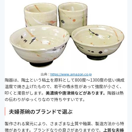
出典：
https://www.amazon.co.jp
陶器は、陶土という粘土を原料として800度～1300度の低い焼成
温度で焼き上げたもので、若干の吸水性があって強度が小さく、
叩くと濁音がします。
美濃焼や唐津焼などがあります。
陶器は熱
の伝わりがゆっくりなので持ちやすいです。
夫婦茶碗のブランドで選ぶ
製作される窯元により、さまざまな土質や釉薬、製造方法から特
徴があります。ブランドなりの良さがありますので、
上質な夫婦