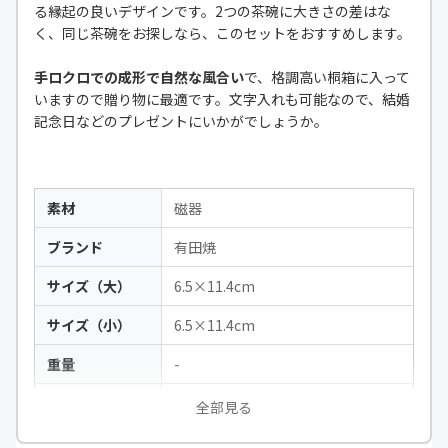
る縁起の良いデザインです。2つの茶碗に大きさの差はな
く、同じ茶碗をお探しなら、このセットをおすすめします。
手ロクロでの成形で自然な風合い
で、格調高い桐箱に入って
いますので贈り物に最適です。文字入れも可能なので、結婚
記念日などのプレゼントにいかがでしょうか。
素材
磁器
ブランド
有田焼
サイズ（大）
6.5×11.4cm
サイズ（小）
6.5×11.4cm
重量
-
生産国
日本
全部見る
付属品
桐箱