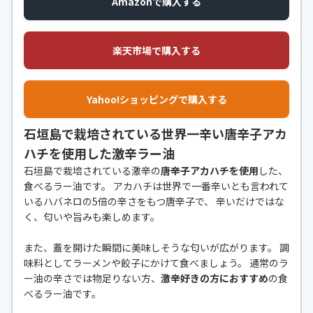
Amazonで購入する
楽天市場で購入する
Yahoo!ショッピングで購入する
石垣島で栽培されている世界一辛い唐辛子アカ
ハチを使用した激辛ラー油
石垣島で栽培されている激辛の
唐辛子アカハチを使用
した、
食べるラー油です。 アカハチは世界で一番辛いとも言われて
いるハバネロの5倍の辛さをもつ唐辛子で、 辛いだけではな
く、匂いや旨みも楽しめます。
また、蓋を開けた瞬間に美味しそうな匂いが広がります。 調
味料としてラーメンや餃子にかけて食べましょう。 通常のラ
ー油の辛さでは物足りない方、
激辛好きの方におすすめ
の食
べるラー油です。