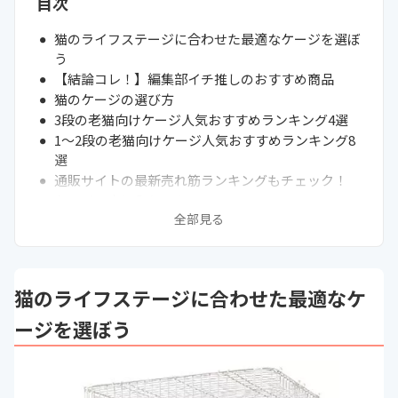
目次
猫のライフステージに合わせた最適なケージを選ぼ
う
【結論コレ！】編集部イチ推しのおすすめ商品
猫のケージの選び方
3段の老猫向けケージ人気おすすめランキング4選
1～2段の老猫向けケージ人気おすすめランキング8
選
通販サイトの最新売れ筋ランキングもチェック！
ケージの中に入れるもの
全部見る
清潔を保てるレイアウトにしよう
中古の激安ケージで代用も可能
猫ケージは何段がいいか迷ったら猫の特徴で選ぼう
老猫をケージ飼いするなら介護しやすく手作りする
猫のライフステージに合わせた最適なケ
のもおすすめ
ラグドールやメインクーンなどの大型猫には特大の
ージを選ぼう
ケージを準備
獣医のアドバイスや使っている方のブログも参考に
しよう