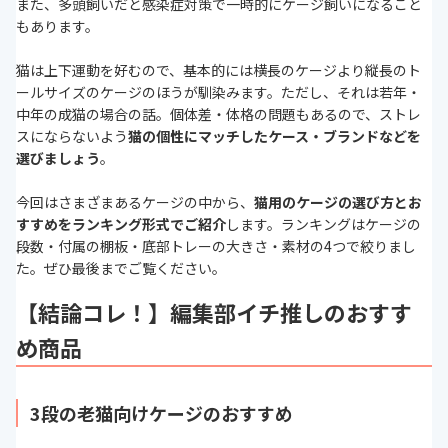
また、多頭飼いだと感染症対策で一時的にケージ飼いになること
もあります。
猫は上下運動を好むので、基本的には横長のケージより縦長のト
ールサイズのケージのほうが馴染みます。ただし、それは若年・
中年の成猫の場合の話。個体差・体格の問題もあるので、ストレ
スにならないよう
猫の個性にマッチしたケース・ブランドなどを
選びましょう
。
今回はさまざまあるケージの中から、
猫用のケージの選び方とお
すすめをランキング形式でご紹介
します。ランキングはケージの
段数・付属の棚板・底部トレーの大きさ・素材の4つで絞りまし
た。ぜひ最後までご覧ください。
【結論コレ！】編集部イチ推しのおすす
め商品
3段の老猫向けケージのおすすめ