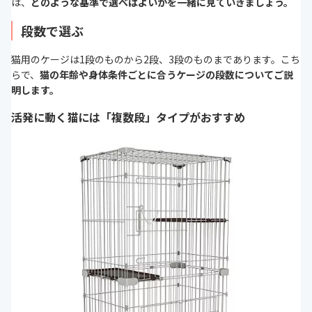
は、
どのような基準で選べばよいかを一緒に見ていきましょう。
クルボード(メラミン樹脂)/ABS樹
脂/ポリプロピレン/ポリエチレン
段数で選ぶ
猫用のケージは1段のものから2段、3段のものまであります。こち
らで、
猫の年齢や身体条件ごとに合うケージの段数についてご説
明します。
活発に動く猫には「複数段」タイプがおすすめ