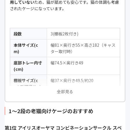
用していない
ため、猫が舐めても安心です。猫の体調も考慮
されたケージになっています。
段数
3(棚板2枚付き)
本体サイズ(c
幅81×奥行き55×高さ182（キャス
m)
ター取付時）
底部トレー内寸
幅74.5×奥行き49
(cm)
棚板サイズ(c
幅37×奥行き49.5/約20
m)/耐荷量(kg)
全部見る
扉サイズ(cm)
幅35×高さ42
本体重量(kg)
約20
1〜2段の老猫向けケージのおすすめ
素材
パネル:PPネット その他:ABS樹脂
第1位 アイリスオーヤマ コンビネーションサークル スペ