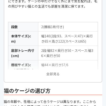
にできます。ケージの中だけでなく外にまで気を配れば、毛
の飛びやすい猫との生活でも部屋を清潔に保てます。
段数
2(棚板1枚付き)
本体サイズ(c
幅140(2段:93、スペース:47)×奥行
m)
き65×高さ122(スペースは65)
底部トレー内寸
2段:幅82×奥行き50・スペース:幅3
(cm)
6×奥行き50
棚板サイズ(c
幅44×奥行き57/6
m)/耐荷量(kg)
全部見る
扉サイズ(cm)
全て幅38×高さ49
本体重量(kg)
2段:16・スペース:5.1
猫のケージの選び方
素材
パネル:スチール(エポキシ粉体塗
猫の年齢や、性格によって合うケージは異なります。ここから
装)・その他:合成樹脂化粧パーティ