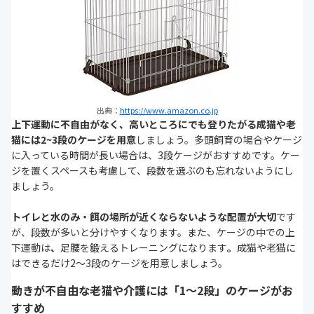
出典：
https://www.amazon.co.jp
上下運動に不自由がなく、高いところにでも登りたがる成猫や老
猫には2~3段のケージを用意
しましょう。多頭飼育の場合やケージ
に入っている時間が長い場合は、3段ケージがおすすめです。ケー
ジを置くスペースも考慮して、段数を選ぶのも忘れないようにし
ましょう。
トイレと水のみ・餌の場所が近くならないような配置が大切
です
が、段数が多いと分けやすくなります。また、ケージの中での上
下運動は
、
足腰を鍛えるトレーニングになります
。
成猫や老猫に
はできるだけ2～3段のケージを用意しましょう。
動きが不自由な老猫や介護には「1～2段」のケージがお
すすめ