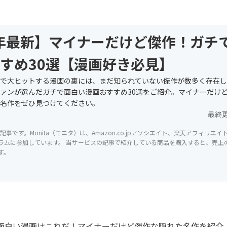
6年最新】マイナーだけど傑作！ガチ
すめ30選【漫画好き必見】
で大ヒットする漫画の裏には、まだ知られていない傑作が数多く存在し
ァンが選んだガチで面白い漫画おすすめ30選をご紹介。マイナーだけ
名作をぜひ見つけてください。
最終
記事です。Monita（モニタ）は、Amazon.co.jpアソシエイト、楽天アフィリエ
ラムに参加しています。 当サービスの記事で紹介している商品を購入すると、売上の一
す。
面白い漫画はこれだ！マイナーだけど傑作な隠れた名作を紹介