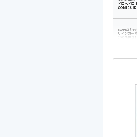
ドロヘドロ 1
COMICS IK
BLADEコミッ
リィンカー
ンの花弁 1 (
コミックス)