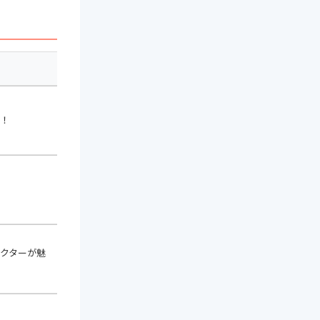
key
レビュー星
value
！
タイトル: スピリッ
-
トサ-クル: 魂環 (01)
シリーズ: ヤングキ
ングコミックス
リリース日: 2012年
12月10日
value
価格: 628円
価格: 792円
-
レビュー星: 4.7
発売日: 2017年10月
レビュー件数: 884
13日
IsAdultProduct:
サイズ: 高さ 18.2
false
cm, 幅 12.8 cm, 奥
行 2 cm
value
クターが魅
レビュー件数: 1041
タイトル: それでも
-
町は廻っている (1)
シリーズ: ヤングキ
ングコミックス
レビュー星: 4.7
レビュー件数: 934
value