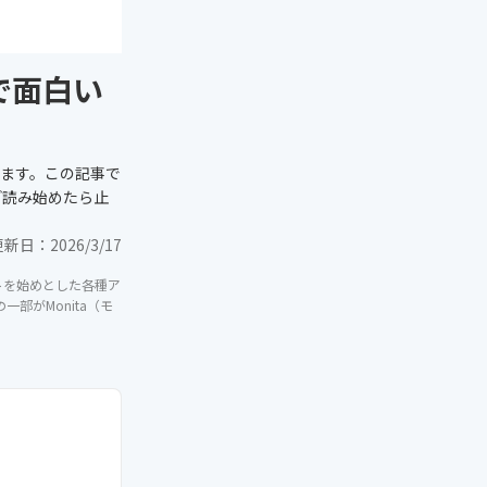
で面白い
ます。この記事で
ど読み始めたら止
更新日：
2026/3/17
イトを始めとした各種ア
部がMonita（モ