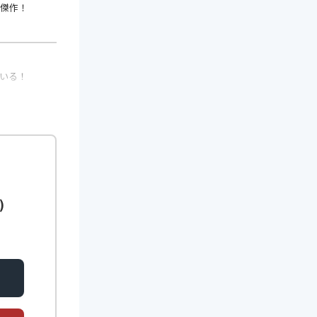
価格: 586円
傑作！
価格: 1375円
-
IsAdultProduct:
高さ: 8.2677インチ
false
長さ: 5.82676インチ
NumberOfItems: 1
幅: 0.82677インチ
アイテム数: 1
value
いる！
レビュー星: 4.3
-
レビュー件数: 613
価格: 628円
発売日: 2014年11月
10日
高さ: 18.2 cm
幅: 12.8 cm
奥行き: 1.4 cm
アイテム数: 1
)