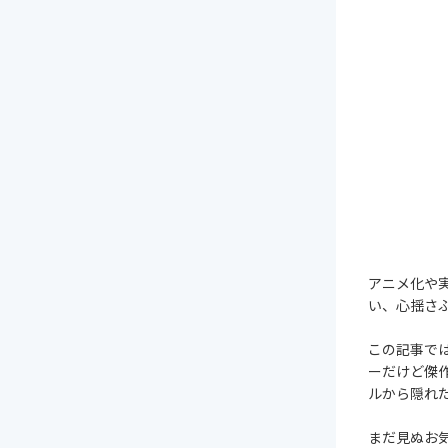
アニメ化や
い、心揺さ
この記事で
ーだけど傑
ルから隠れ
まだ見ぬお