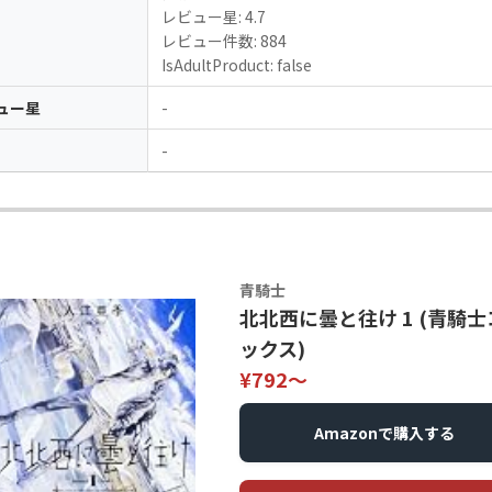
レビュー星: 4.7
レビュー件数: 884
IsAdultProduct: false
ュー星
-
-
青騎士
北北西に曇と往け 1 (青騎
ックス)
¥792〜
Amazonで購入する