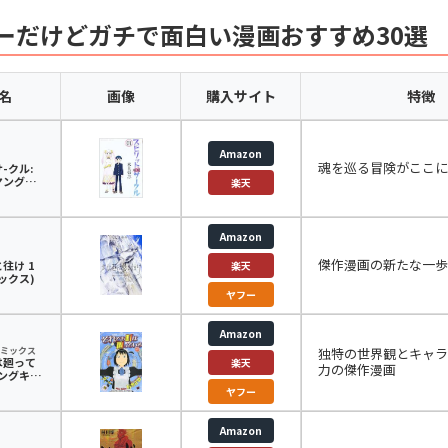
ーだけどガチで面白い漫画おすすめ30選
名
画像
購入サイト
特徴
Amazon
魂を巡る冒険がここに
-クル:
(ヤングキ
楽天
ス)
Amazon
傑作漫画の新たな一歩
往け 1
楽天
ックス)
ヤフー
Amazon
ミックス
独特の世界観とキャラ
は廻って
楽天
力の傑作漫画
(ヤングキン
)
ヤフー
Amazon