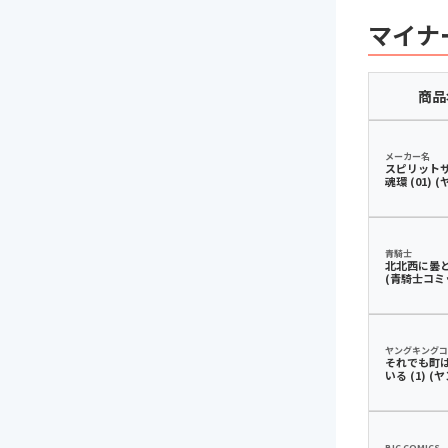
マイナ
商品
メーカー名
スピリットサ
魂環 (01) 
ングコミック
青騎士
北北西に曇と
(青騎士コミ
ヤングキングコ
それでも町
いる (1) 
グコミックス
BIC COMICS