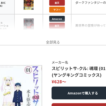
ダークファンタジーの
 BIC
楽天
KI
ヤフー
Amazon
クス
異世界の冒険が待って
ネーショ
楽天
BLADE
ヤフー
全部見る
メーカー名
スピリットサ-クル: 魂環 (01
(ヤングキングコミックス)
¥628〜
Amazonで購入する