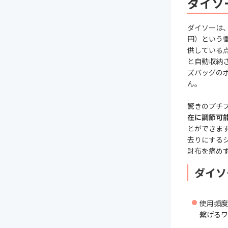
ダイソ
ダイソーは、
円）という
供している
と自動収納
ズバッグの
ん。
驚きのプチ
在に調節可
とができま
去りにする
財布を痛め
ダイソ
使用頻度
繋げるワ