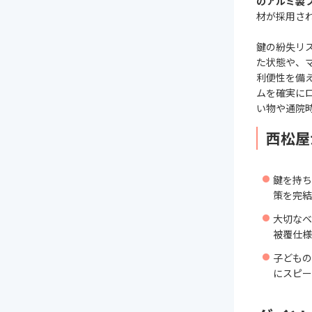
のアルミ製
材が採用さ
鍵の紛失リ
た状態や、
利便性を備
ムを確実にロ
い物や通院
西松屋
鍵を持ち
策を完結
大切なベ
被覆仕様
子どもの
にスピー