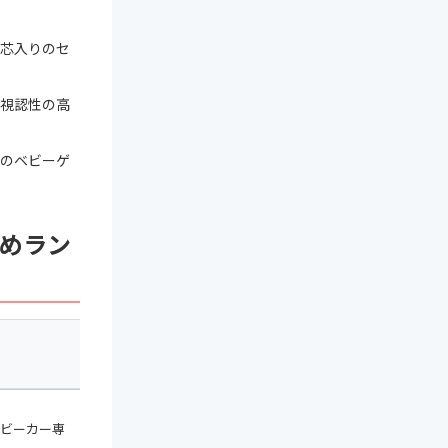
芯入りのセ
視認性の高
のベビーゲ
めラン
ロックタイプ
材質
ビーカー専
ABS・ステンレスス
ダイヤルロック
ブラ
チール・ビニル