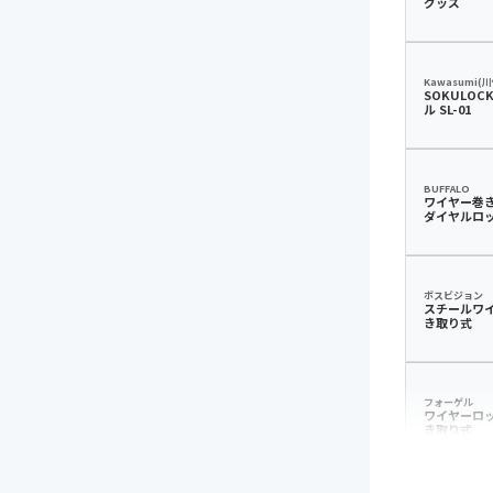
グッズ
Kawasumi(
SOKULOC
ル SL-01
BUFFALO
ワイヤー巻
ダイヤルロ
BSL10
ボスビジョン
スチールワ
き取り式
フォーゲル
ワイヤーロッ
き取り式