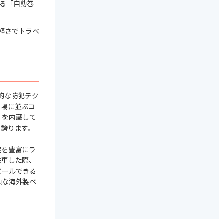
る「自動巻
軽さでトラベ
的な防犯テク
売場に並ぶコ
」を内蔵して
を誇ります。
錠を豊富にラ
駐車した際、
ピールできる
額な海外製ベ