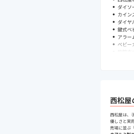
ダイソ
カイン
ダイヤ
鍵式ベ
アラー
ベビー
施錠方
ロック
その他
おしゃ
テーマ
次に読
西松屋
西松屋は、
優しさと実
売場に並ぶ