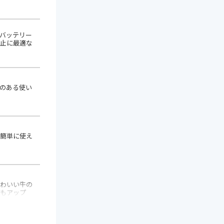
バッテリー
ダイヤル部(亜鉛合
止に最適な
ダイヤル式(3桁)
金)、バンド部(ステ
ンレス・ナイロン)
のある使い
ダイヤルロック
-
オレ
簡単に使え
ダイヤルロック
ABS・合金鋼
ク・
わいい牛の
ホワ
ダイヤルロック
ABS
もアップ