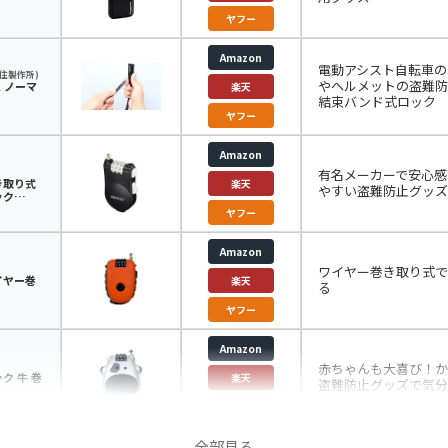
ヤフー
Amazon
電動アシスト自転車の
川住製作所)
やヘルメットの盗難防
K ノーマ
楽天
結束バンド式ロック
ヤフー
Amazon
有名メーカーで安心感
き取り式
楽天
やすい盗難防止グッズ
ック
ヤフー
Amazon
ワイヤー巻き取り式で
イヤー巻
楽天
る
ヤフー
Amazon
赤ちゃんも大喜び！か
ク 牛 巻
楽天
盗難防止グッズで気分
ヤフー
全部見る