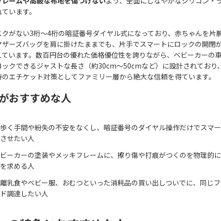
フレームや高級な布地を傷つけない
よう、全面にしなやかなシリコン・
れています。
スクがない3桁〜4桁の暗証番号ダイヤル式になっており、赤ちゃんを片
マザーズバッグを肩に掛けたままでも、片手でスマートにロックの開閉
えています。数百円台の優れた価格優位性を誇りながら、ベビーカーの
ックできるジャストな長さ（約30cm〜50cmなど）に設計されており
時のエチケット対策としてファミリー層から絶大な信頼を得ています。
がおすすめな人
歩く手間や紛失の不安をなくし、暗証番号のダイヤル操作だけでスマー
させたい人
ビーカーの塗装やメッキフレームに、擦り傷や打痕がつくのを物理的に
を求める人
離乳食やベビー服、おむつといった消耗品の買い出しついでに、同じフ
ド調達したい人