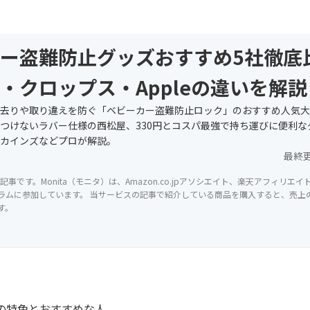
ー盗難防止グッズおすすめ5社徹底
・クロップス・Appleの違いを解説
去りや取り違えを防ぐ「ベビーカー盗難防止ロック」のおすすめ人気大
つけないラバー仕様の西松屋、330円とコスパ最強で持ち運びに便利な
カインズなどプロが解説。
最終
記事です。Monita（モニタ）は、Amazon.co.jpアソシエイト、楽天アフィリエ
ラムに参加しています。 当サービスの記事で紹介している商品を購入すると、売上の一
す。
の特色とおすすめな人