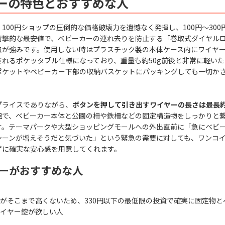
ーの特色とおすすめな人
100円ショップの圧倒的な価格破壊力を遺憾なく発揮し、100円〜300円
衝撃的な最安値で、ベビーカーの連れ去りを防止する「巻取式ダイヤル
点が強みです。使用しない時はプラスチック製の本体ケース内にワイヤ
されるポケッタブル仕様になっており、重量も約50g前後と非常に軽い
ポケットやベビーカー下部の収納バスケットにパッキングしても一切か
プライスでありながら、
ボタンを押して引き出すワイヤーの長さは最長約
能
で、ベビーカー本体と公園の柵や鉄柵などの固定構造物をしっかりと
す。テーマパークや大型ショッピングモールへの外出直前に「急にベビ
シーンが増えそうだと気づいた」という緊急の需要に対しても、ワンコ
ずに確実な安心感を用意してくれます。
ーがおすすめな人
がそこまで高くないため、330円以下の最低限の投資で確実に固定物と
イヤー錠が欲しい人