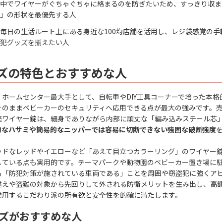
中でワイヤーがぐちゃぐちゃに絡まるのを防ぎたいため、すっきり収ま
」の形状を最優先する人
毎日の生活ルート上にある身近な100均店舗を活用し、レジ袋感覚の手
犯グッズを揃えたい人
ズの特色とおすすめな人
、ホームセンター最大手として、自転車やDIY工具コーナーで培った本格
そのままベビーカーのセキュリティへ応用できる点が最大の強みです。
径ワイヤー錠は、細身でありながら内部に頑丈な「編み込みスチール芯
的なハサミや簡易的なニッパーでは容易に切断できない強固な破断強度
ッドなレッドやイエローなど「あえて目立つカラーリング」のワイヤー
している点も実用的です。テーマパークや動物園のベビーカー置き場に
も「防犯対策が施されている車両である」ことを周囲や窃盗犯に強くア
違えや盗難の対象から先回りして外される防衛メリットを生み出し、高
愛用するこだわり派の所有欲と安全性を的確に満たします。
ズがおすすめな人