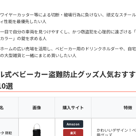
ワイヤーカッター等による切断・破壊行為に負けない、頑丈なスチール
ィ性能を最優先したい人
一目で自分の車両を見つけやすくし、かつ窃盗犯を心理的に遠ざける「
カラー」の錠を求める人
ホームの広い売場を活用し、ベビーカー用のドリンクホルダーや、自宅
の大型雑貨と一緒にまとめ買いしたい人
ル式ベビーカー盗難防止グッズ人気おすす
10選
名
画像
購入サイト
特徴
Amazon
かわいいデザイン！ベ
ク 防犯
楽天
用グッズ