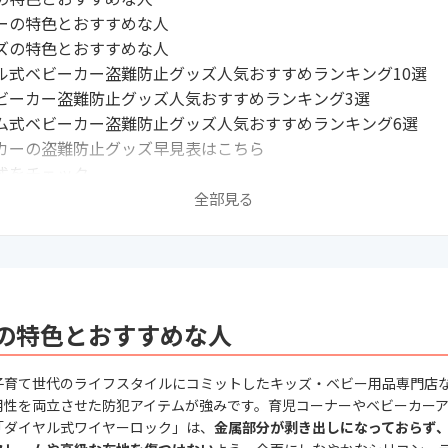
ーの特色とおすすめな人
ズの特色とおすすめな人
ル式ベビーカー盗難防止グッズ人気おすすめランキング10選
ビーカー盗難防止グッズ人気おすすめランキング3選
ム式ベビーカー盗難防止グッズ人気おすすめランキング6選
カーの盗難防止グッズ早見表はこちら
式をチェック
の種類を確認
全部見る
の機能性に注目
れに防犯対策したい方はカラフル・デザイン性のあるものを
パークや動物園の「ベビーカー置き場」で柵に固定しても怒ら
むべきベビーカー関連記事はこちら
の特色とおすすめな人
子育て世代のライフスタイルにコミットしたキッズ・ベビー用品専門店
用性を両立させた防犯アイテムが強みです。育児コーナーやベビーカー
「ダイヤル式ワイヤーロック」は、
金属部分が剥き出しになっておらず