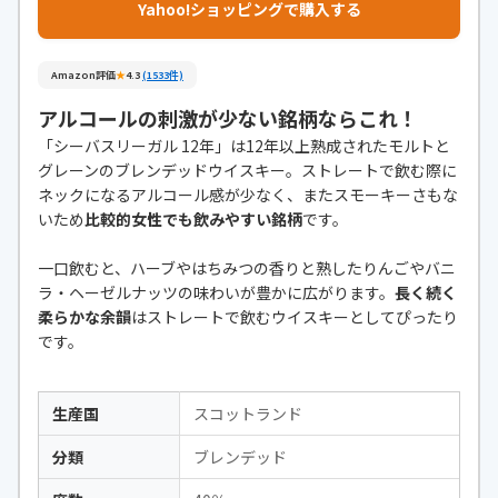
Yahoo!ショッピングで購入する
Amazon評価
★
4.3
(1533件)
アルコールの刺激が少ない銘柄ならこれ！
「シーバスリーガル 12年」は12年以上熟成されたモルトと
グレーンのブレンデッドウイスキー。ストレートで飲む際に
ネックになるアルコール感が少なく、またスモーキーさもな
いため
比較的女性でも飲みやすい銘柄
です。
一口飲むと、ハーブやはちみつの香りと熟したりんごやバニ
ラ・ヘーゼルナッツの味わいが豊かに広がります。
長く続く
柔らかな余韻
はストレートで飲むウイスキーとしてぴったり
です。
生産国
スコットランド
分類
ブレンデッド