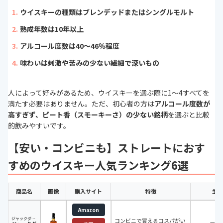
ウイスキーの種類はブレンデッドまたはシングルモルト
熟成年数は10年以上
アルコール度数は40〜46％程度
味わいは刺激や苦みの少ない繊細で深いもの
人によって好みがあるため、ウイスキーを選ぶ際に1～4すべてを
満たす必要はありません。ただ、初心者の方は
アルコール度数が
高すぎず、ピート香（スモーキーさ）の少ない銘柄
を選ぶと比較
的飲みやすいです。
【安い・コンビニも】ストレートにおす
すめのウイスキー人気ランキング6選
商品名
画像
購入サイト
特徴
生産
Amazon
ジャックダニエル
コンビニで買えるコスパがい