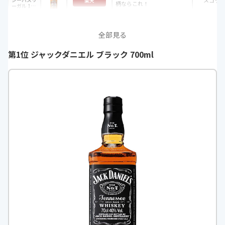
スコッ
楽天
柄ならこれ！
ーガル 12
年 700ml
ヤフー
全部見る
第1位 ジャックダニエル ブラック 700ml