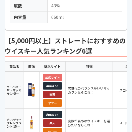
度数
43％
内容量
660ml
【5,000円以上】ストレートにおすすめの
ウイスキー人気ランキング6選
商品名
画像
購入サイト
特徴
生産
公式サイト
Amazon
ザ・マッカラン
次世代のバランスがいいマッ
ザ・マッカ
スコッ
カランならこれ！
ラン ダブ
楽天
ルカスク
12年
ヤフー
700ml
Amazon
グレングラント
度数が高めのウイスキーを選
グレングラ
スコッ
楽天
びたいならこれ！
ント 15年
700ml
ヤフー