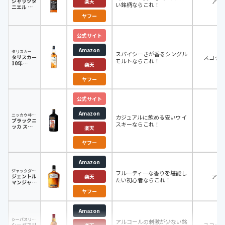
ジャックダ
アメ
楽天
い銘柄ならこれ！
ニエル ブ
ラック
ヤフー
700ml
公式サイト
Amazon
タリスカー
スパイシーさが香るシングル
タリスカー
スコッ
モルトならこれ！
10年
楽天
700ml
ヤフー
公式サイト
Amazon
ニッカウヰスキー
カジュアルに飲める安いウイ
ブラックニ
日
スキーならこれ！
ッカ スペ
楽天
シャル
720ml
ヤフー
Amazon
ジャックダニエル
フルーティーな香りを堪能し
ジェントル
アメ
楽天
たい初心者ならこれ！
マンジャッ
ク 750ml
ヤフー
Amazon
シーバスリーガル
アルコールの刺激が少ない銘
シーバスリ