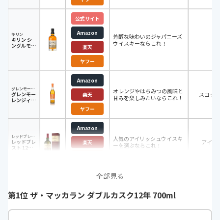
公式サイト
Amazon
キリン
芳醇な味わいのジャパニーズ
キリン シ
日
ウイスキーならこれ！
ングルモル
楽天
トジャパニ
ーズウイス
ヤフー
キー 富士
700ml
Amazon
グレンモーレンジィ
オレンジやはちみつの風味と
グレンモー
スコッ
楽天
甘みを楽しみたいならこれ！
レンジィ
オリジナル
ヤフー
12年
Amazon
レッドブレスト
人気のアイリッシュウイスキ
レッドブレ
アイル
楽天
ーを選ぶならこれ！
スト 12年
700ml
ヤフー
全部見る
第1位 ザ・マッカラン ダブルカスク12年 700ml