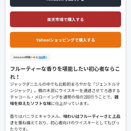
楽天市場で購入する
Yahoo!ショッピングで購入する
Amazon評価
★
4.2
(596件)
フルーティーな香りを堪能したい初心者ならこ
れ！
ジャックダニエルの中でも比較的まろやかな「ジェントルマ
ンジャック」。楓の木炭にウイスキーを通過させてろ過する
チャコール・メローイングを通常の倍の2回行うことで、
雑
味を抑えたソフトな味
に仕上がっています。
香りはバニラとキャラメル、
味わいはフルーティーさと上品
さ
を兼ね備えており、初心者向けのウイスキーとしてもぴっ
たりです。