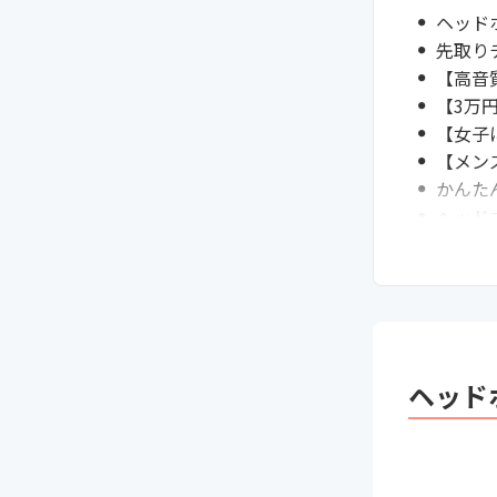
ヘッド
先取り
【高音
【3万
【女子
【メン
かんた
ヘッド
女子・
ヘッド
ヘッド