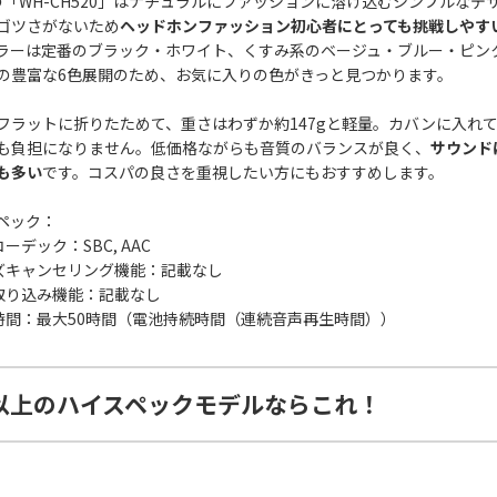
Yの「WH-CH520」はナチュラルにファッションに溶け込むシンプルなデ
ゴツさがないため
ヘッドホンファッション初心者にとっても挑戦しやす
ラーは定番のブラック・ホワイト、くすみ系のベージュ・ブルー・ピン
の豊富な6色展開のため、お気に入りの色がきっと見つかります。
フラットに折りたためて、重さはわずか約147gと軽量。カバンに入れ
も負担になりません。低価格ながらも音質のバランスが良く、
サウンド
も多い
です。コスパの良さを重視したい方にもおすすめします。
ペック：
コーデック：SBC, AAC
イズキャンセリング機能：記載なし
音取り込み機能：記載なし
生時間：最大50時間（電池持続時間（連続音声再生時間））
以上のハイスペックモデルならこれ！