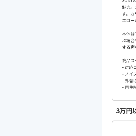
SON
魅力。
す。カ
エロー
本体は
ぶ場合
する声
商品ス
- 対応
- ノ
- 外
- 再
3万円