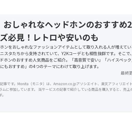
6】おしゃれなヘッドホンのおすすめ
ズ必見！レトロや安いのも
ホンをおしゃれなファッションアイテムとして取り入れる人が増えてい
ニスタたちから支持されていて、Y2Kコーデとも相性抜群です。そこで
ドホンのおすすめ人気商品をご紹介。「高音質で安い」「ハイスペック
にもおすすめ」の4つのテーマにわけて取り上げます。
最終
記事です。Monita（モニタ）は、Amazon.co.jpアソシエイト、楽天アフィリエ
ラムに参加しています。 当サービスの記事で紹介している商品を購入すると、売上の一
す。