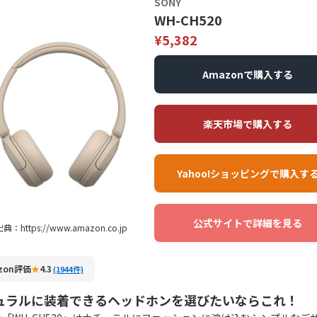
SONY
WH-CH520
¥5,382
Amazonで購入する
楽天市場で購入する
Yahoo!ショッピングで購入す
公式サイトで詳細を見る
典：https://www.amazon.co.jp
zon評価
★
4.3
(1944件)
ュラルに装着できるヘッドホンを選びたいならこれ！