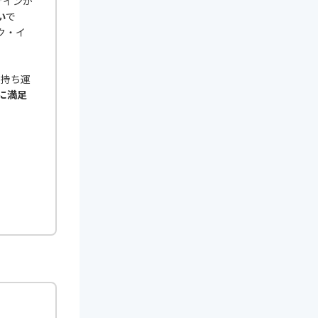
ザインが
い
で
ク・イ
て持ち運
に満足