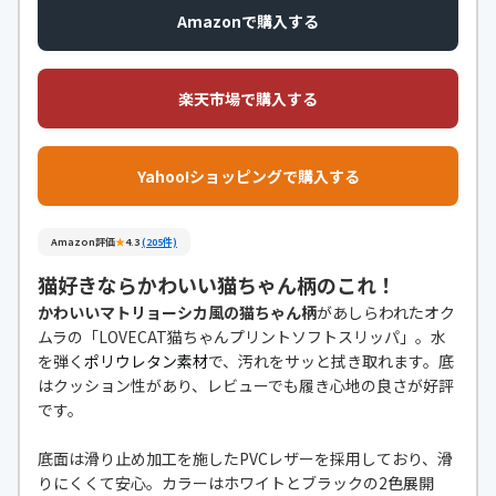
Amazonで購入する
楽天市場で購入する
Yahoo!ショッピングで購入する
Amazon評価
★
4.3
(205件)
猫好きならかわいい猫ちゃん柄のこれ！
かわいいマトリョーシカ風の猫ちゃん柄
があしらわれたオク
ムラの「LOVECAT猫ちゃんプリントソフトスリッパ」。水
を弾く
ポリウレタン素材
で、汚れをサッと拭き取れます。底
はクッション性があり、レビューでも履き心地の良さが好評
です。
底面は滑り止め加工を施したPVCレザーを採用しており、滑
りにくくて安心。カラーはホワイトとブラックの2色展開