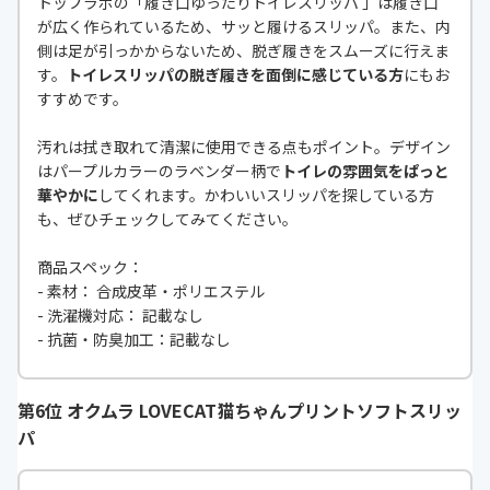
トップラボの「履き口ゆったりトイレスリッパ 」は履き口
が広く作られているため、サッと履けるスリッパ。また、内
側は足が引っかからないため、脱ぎ履きをスムーズに行えま
す。
トイレスリッパの脱ぎ履きを面倒に感じている方
にもお
すすめです。
汚れは拭き取れて清潔に使用できる点もポイント。デザイン
はパープルカラーのラベンダー柄で
トイレの雰囲気をぱっと
華やかに
してくれます。かわいいスリッパを探している方
も、ぜひチェックしてみてください。
商品スペック：
- 素材： 合成皮革・ポリエステル
- 洗濯機対応： 記載なし
- 抗菌・防臭加工：記載なし
第6位 オクムラ LOVECAT猫ちゃんプリントソフトスリッ
パ