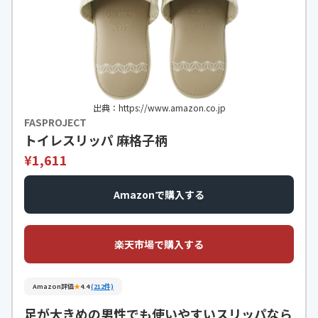
出典：https://www.amazon.co.jp
FASPROJECT
トイレスリッパ 麻格子柄
¥1,611
Amazonで購入する
楽天市場で購入する
Amazon評価
★
4.4
(212件)
足が大きめの男性でも使いやすいスリッパなら