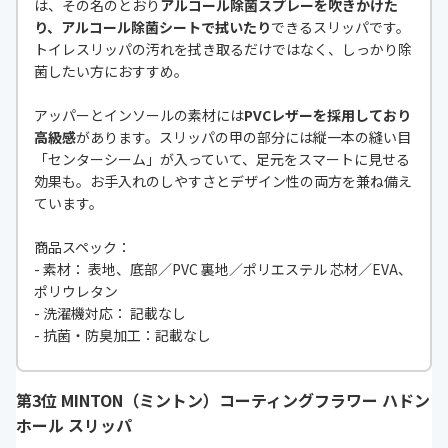
は、その名のとおり
アルコール除菌スプレーを吹きかけた
り、アルコール除菌シートで拭いたり
できるスリッパです。
トイレスリッパの汚れを拭き取るだけではなく、しっかり除
菌したい方におすすめ。
アッパーとインソールの素材には
PVCレザーを採用しており
高級感
があります。スリッパの甲の部分には縦一本の縫い目
「センターシーム」が入っていて、足元をスマートに見せる
効果も。お手入れのしやすさとデザイン性の両方を兼ね備え
ています。
商品スペック：
- 素材： 表地、底部／PVC 裏地／ポリエステル 芯材／EVA、
ポリウレタン
- 洗濯機対応： 記載なし
- 抗菌・防臭加工：記載なし
第3位 MINTON（ミントン）コーティングフラワー ハドン
ホール スリッパ