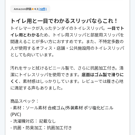
Amazon評価
★
4.3
(42件)
トイレ用と一目でわかるスリッパならこれ！
トイレマークが入ったテンダイのトイレスリッパ。
一目でト
イレ用とわかる
ため、トイレ用スリッパと部屋用スリッパを
間違えることが多い方におすすめです。また、不特定多数の
人が使用するオフィス・店舗・公共施設用のトイレスリッパ
としても向いています。
汚れをサッと拭けるビニール製で、さらに抗菌加工付き。清
潔にトイレスリッパを使用できます。
底面はゴム製で滑りに
くく
、素材感はしっかりしています。レビューでは履き心地
に満足する声もありました。
商品スペック：
- 素材：ソール素材
合成ゴム/外装素材 ポリ塩化ビニル
(PVC)
- 洗濯機対応： 記載なし
- 抗菌・防臭加工：抗菌加工付き