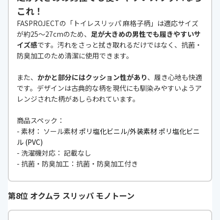
これ！
FASPROJECTの「トイレスリッパ 麻格子柄」は適応サイズ
が約25～27cmのため、
足が大きめの男性でも履きやすいサ
イズ感
です。汚れをさっと拭き取れるだけではなく、抗菌・
防臭加工のため清潔に使用できます。
また、
かかと部分にはクッション性があり
、履き心地も快適
です。デザインは古典的な柄を現代にも馴染みやすいようア
レンジされた柄があしらわれています。
商品スペック：
- 素材： ソール素材
ポリ塩化ビニル/外装素材 ポリ塩化ビニ
ル (PVC)
- 洗濯機対応： 記載なし
- 抗菌・防臭加工：
抗菌・防臭加工付き
第8位 オクムラ スリッパ モノトーン