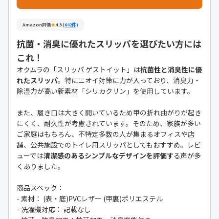
Amazon評価
★
4.3
(642件)
抗菌・消臭に優れたスリッパを選びたい方には
これ！
オクムラの「スリッパ ゲストイット」は
抗菌性と消臭性に優
れたスリッパ
。特にニオイ対策に力が入っており、消臭力・
除湿力が高い新素材「シリカクリン」を使用しています。
また、履き口は大きく開いているため甲の折れ曲がりが起き
にくく、耐久性が考慮されています。そのため、家族が多い
ご家庭はもちろん、不特定多数の人が集まるオフィスや店
舗、公共施設でのトイレ用スリッパとしてもおすすめ。レビ
ューでは
清潔感のあるシンプルなデザインを評価す
る声が多
くありました。
商品スペック：
- 素材： (表・底)PVCレザー (甲裏)ポリエステル
- 洗濯機対応： 記載なし