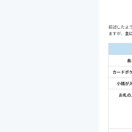
前述したよ
ますが、
主
長
カードポ
小銭が
お札の