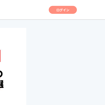
ログイン
】