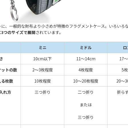
うに、一般的な財布より小さめが特徴のフラグメントケース。いろいろ
に3つのサイズで展開
されています。
ミニ
ミドル
ロ
さ
10cm以下
11～14cm
17～
ケットの数
2～3枚程度
4枚程度
5
入る枚数
10枚程度
10～20枚程度
20～
入れ方
三つ折り
二つ折り
折ら
または
三つ折り