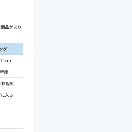
な商品があり
ング
19cm
枚程度
30枚程度
ずに入る