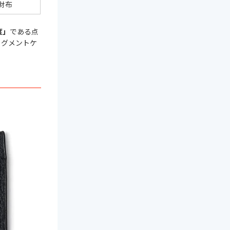
財布
度」
である点
ラグメントケ