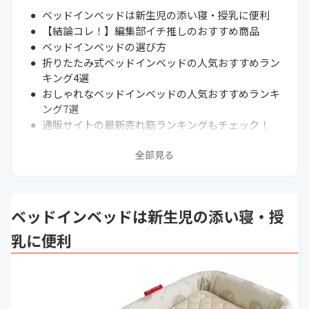
ベッドインベッドは新生児の添い寝・授乳に便利
【結論コレ！】編集部イチ推しのおすすめ商品
ベッドインベッドの選び方
折りたたみ式ベッドインベッドの人気おすすめラン
キング4選
おしゃれなベッドインベッドの人気おすすめランキ
ング7選
通販サイトの最新売れ筋ランキングもチェック！
ベッドインベッドとベビーベッドどっちがいい？違
全部見る
いはなに？
ベッドインベッドは必要？デメリットもご紹介
ベッドインベッドはいつからいつまで使う？
赤ちゃんと一緒に添い寝するならマットレスもおす
ベッドインベッドは新生児の添い寝・授
すめ
赤ちゃん用品のレンタルはアリ？ナシ？
乳に便利
まとめ
次に読むべきベビーベッド関連記事はこちら