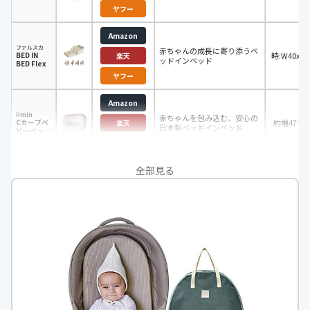
ヤフー
Amazon
使
ファルスカ
赤ちゃんの成長に寄り添うベ
BED IN
時:W40xD7
楽天
ッドインベッド
BED Flex
収
時:W40xD4
ヤフー
Amazon
iimin
赤ちゃんを包み込む、安心の
Cカーブベ
約幅47×長
楽天
日本製ベッドインベッド
ビーベッド
メッシュ
ヤフー
全部見る