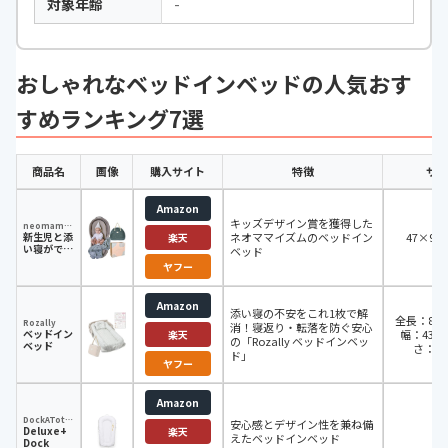
対象年齢
-
おしゃれなベッドインベッドの人気おす
すめランキング7選
商品名
画像
購入サイト
特徴
サイ
Amazon
キッズデザイン賞を獲得した
neomamaism
新生児と添
ネオママイズムのベッドイン
47×90
楽天
い寝ができ
ベッド
る ベッド
ヤフー
インベッド
Amazon
添い寝の不安をこれ1枚で解
全長：83.0
Rozally
消！寝返り・転落を防ぐ安心
ベッドイン
幅：43.0
楽天
の「Rozally ベッドインベッ
ベッド
さ：15
ド」
ヤフー
Amazon
DockATot(ドッカトット)
安心感とデザイン性を兼ね備
Deluxe+
-
楽天
えたベッドインベッド
Dock