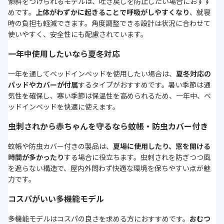
傾斜をつけられるモデルは、吐き戻しを防止したい場合におすす
めです。
上体がわずかに起きることで呼吸がしやすくなり
、就寝
時の負担も軽減できます。角度調整できる設計は状況に合わせて
使いやすく、安全性にも配慮されています。
一年中使用したいなら夏冬対応
一年を通してベッドインベッドを使用したい場合は、
夏冬対応の
パッドやカバーが付属
するタイプがおすすめです。暑い季節は通
気性を確保し、寒い季節は保温性を高められるため、一年中、ベ
ッドインベッドを快適に使えます。
虫刺されから赤ちゃんを守るなら蚊帳・防虫カバー付き
蚊帳や防虫カバー付きの製品は、
夏場に使用したり、窓を開ける
時間が多かったり
する場合に役立ちます。虫刺されを防ぎつつ風
を遮らない構造で、屋内外問わず快適な環境を保ちやすい点が魅
力です。
コスパがいい多機能モデル
多機能モデルはコスパの良さを求める方におすすめです。
おむつ