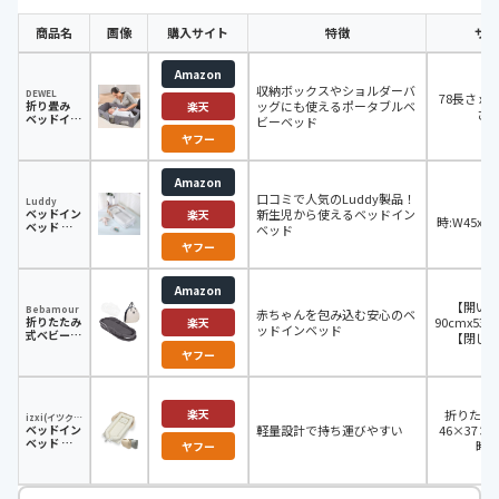
商品名
画像
購入サイト
特徴
サイ
Amazon
収納ボックスやショルダーバ
DEWEL
78長さ x 4
折り畳み
ッグにも使えるポータブルベ
楽天
さ 
ベッドイン
ビーベッド
ベッド
ヤフー
Amazon
口コミで人気のLuddy製品！
Luddy
使
ベッドイン
新生児から使えるベッドイン
楽天
時:W45xD8
ベッド 添
ベッド
い寝 ポー
ヤフー
タブル
Amazon
【開い
Bebamour
赤ちゃんを包み込む安心のベ
折りたたみ
90cmx53
楽天
ッドインベッド
式ベビーベ
【閉じ
ッド
38cmx42
ヤフー
【内側サ
83cmx35
楽天
折りたた
izxi(イツクシ）
ベッドイン
軽量設計で持ち運びやすい
46×37×2
ベッド す
時
ヤフー
やみん
45×83×
量：約1