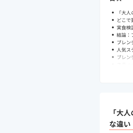
「大人
どこで
実食検
結論：
ブレン
人気ス
ブレン
スティ
次に読
「大人
な違い