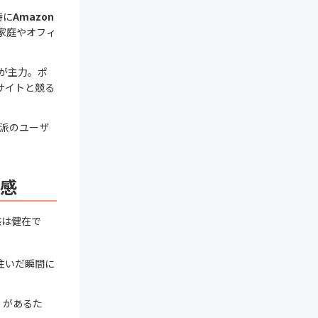
特に
Amazon
家庭やオフィ
箱が主力。ポ
サイトと競る
派のユーザ
感
感は健在で
注いだ瞬間に
」があるた