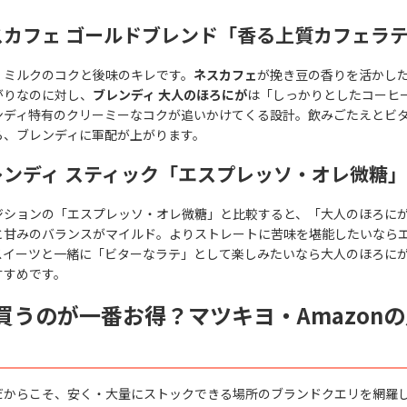
ネスカフェ ゴールドブレンド「香る上質カフェラ
、ミルクのコクと後味のキレです。
ネスカフェ
が挽き豆の香りを活かし
がりなのに対し、
ブレンディ 大人のほろにが
は「しっかりとしたコーヒ
ンディ特有のクリーミーなコクが追いかけてくる設計。飲みごたえとビ
ら、ブレンディに軍配が上がります。
ブレンディ スティック「エスプレッソ・オレ微糖」
ジションの「エスプレッソ・オレ微糖」と比較すると、「大人のほろに
と甘みのバランスがマイルド。よりストレートに苦味を堪能したいなら
スイーツと一緒に「ビターなラテ」として楽しみたいなら大人のほろに
すすめです。
買うのが一番お得？マツキヨ・Amazon
だからこそ、安く・大量にストックできる場所のブランドクエリを網羅