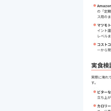
Amazo
の「定期
ス用のま
マツモト
イント還
レベルま
コストコ（
ーから常
実食検
実際に淹れて
す。
ビターな
立ち上が
カロリー