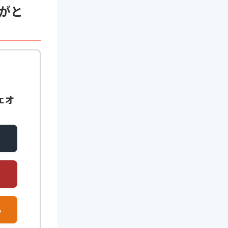
がと
ェオ
る