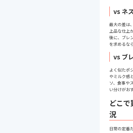
vs 
最大の差は
上品な仕上
後に、ブレ
を求めるな
vs 
よく似たポ
やミルク感
ソ、食事や
い分けがお
どこで
況
日常の定番