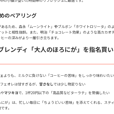
中の小腹が空いた時間帯のリフレッシュに最適です。
めのペアリング
があるため、森永「ムーンライト」
や
ブルボン「ホワイトロリータ」の
ケットと相性抜群。また、明治「チョコレート効果」のような高カカオ
ーヒーの深みがより一層引き立ちます。
ブレンディ「大人のほろにが」を指名買い
ェ
よりも、ミルクに負けない「コーヒーの苦味」をしっかり味わいたい
フェオレは甘すぎるが、
甘さなし
では少し物足りない
n
や
マツキヨ
で、1杯20円以下の「高品質なビターラテ」を常備したい
ろにが」は、忙しい毎日に「ちょうどいい苦味」を添えてくれる、ステ
役です。