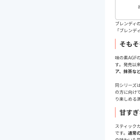
出
ブレンディ
「ブレンデ
そもそ
味の素AGF
す。発売以
ア、抹茶な
同シリーズ
の方に向け
り楽しめる
甘すぎ
スティック
です。
通常
の味わいも