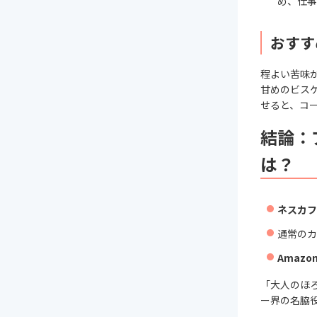
め、仕事
おすす
程よい苦味
甘めのビス
せると、コ
結論：
は？
ネスカフ
通常のカ
Amazo
「大人のほ
ー界の名脇