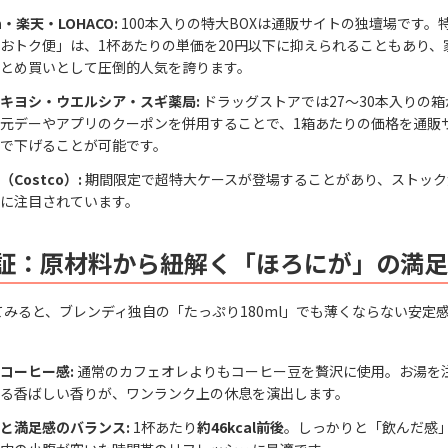
n・楽天・LOHACO:
100本入りの特大BOXは通販サイトの独壇場です。
おトク便」は、1杯あたりの単価を20円以下に抑えられることもあり、
とめ買いとして圧倒的人気を誇ります。
キヨシ・ウエルシア・スギ薬局:
ドラッグストアでは27〜30本入りの
元デーやアプリのクーポンを併用することで、1箱あたりの価格を通販
で下げることが可能です。
Costco）:
期間限定で超特大ケースが登場することがあり、ストック
に注目されています。
証：原材料から紐解く「ほろにが」の満足
みると、ブレンディ独自の「たっぷり180ml」でも薄くならない安定
コーヒー感:
通常のカフェオレよりもコーヒー豆を贅沢に使用。お湯を
る香ばしい香りが、ワンランク上の休息を演出します。
と満足感のバランス:
1杯あたり
約46kcal前後
。しっかりと「飲んだ感