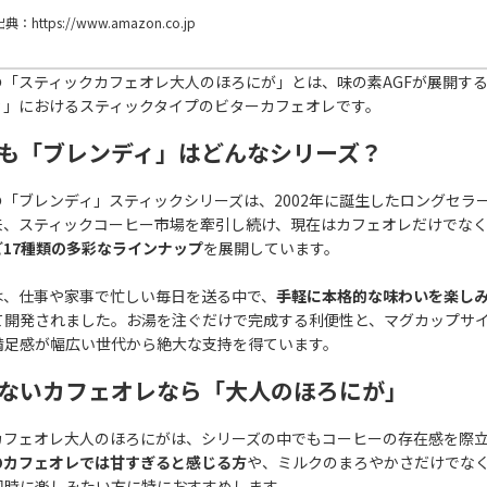
典：https://www.amazon.co.jp
の「スティックカフェオレ大人のほろにが」とは、味の素AGFが展開す
ィ」におけるスティックタイプのビターカフェオレです。
も「ブレンディ」はどんなシリーズ？
の「ブレンディ」スティックシリーズは、2002年に誕生したロングセラ
来、スティックコーヒー市場を牽引し続け、現在はカフェオレだけでな
ど17種類の多彩なラインナップ
を展開しています。
は、仕事や家事で忙しい毎日を送る中で、
手軽に本格的な味わいを楽し
て開発されました。お湯を注ぐだけで完成する利便性と、マグカップサ
満足感が幅広い世代から絶大な支持を得ています。
ないカフェオレなら「大人のほろにが」
カフェオレ大人のほろにがは、シリーズの中でもコーヒーの存在感を際
のカフェオレでは甘すぎると感じる方
や、ミルクのまろやかさだけでな
同時に楽しみたい方に特におすすめします。