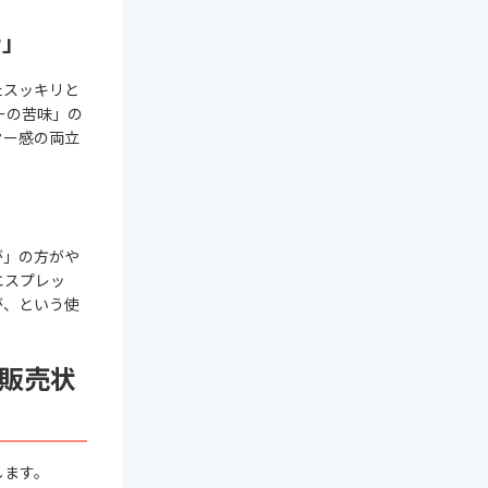
テ」
たスッキリと
ーの苦味」の
ター感の両立
が」の方がや
エスプレッ
が、という使
の販売状
します。