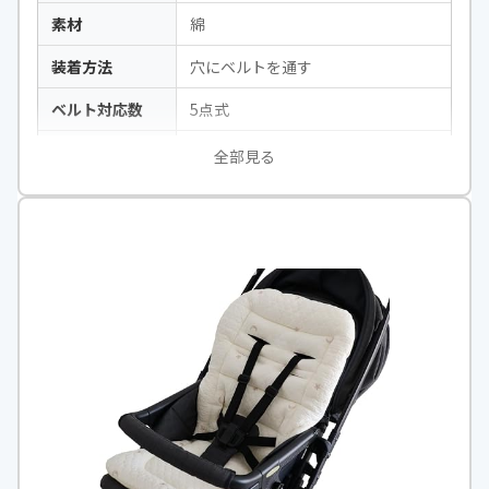
素材
綿
装着方法
穴にベルトを通す
ベルト対応数
5点式
保温保冷機能
-
全部見る
洗濯
〇
カラー
グレー・ベージュ・ホワイト