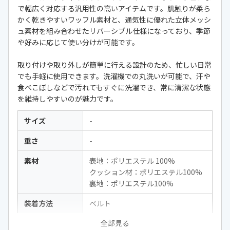
で幅広く対応する汎用性の高いアイテムです。肌触りが柔ら
かく乾きやすいワッフル素材と、通気性に優れた立体メッシ
ュ素材を組み合わせたリバーシブル仕様になっており、季節
や好みに応じて使い分けが可能です。
取り付けや取り外しが簡単に行える設計のため、忙しい日常
でも手軽に使用できます。洗濯機での丸洗いが可能で、汗や
食べこぼしなどで汚れてもすぐに洗濯でき、常に清潔な状態
を維持しやすいのが魅力です。
サイズ
-
重さ
-
素材
表地：ポリエステル 100%
クッション材：ポリエステル100%
裏地：ポリエステル100%
装着方法
ベルト
全部見る
ベルト対応数
5点式