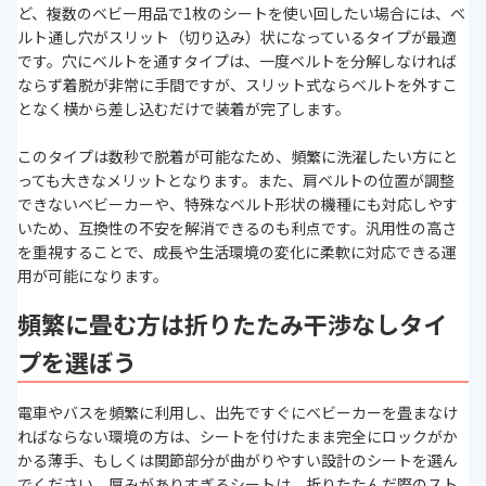
ど、複数のベビー用品で1枚のシートを使い回したい場合には、ベ
ルト通し穴がスリット（切り込み）状になっているタイプが最適
です。穴にベルトを通すタイプは、一度ベルトを分解しなければ
ならず着脱が非常に手間ですが、スリット式ならベルトを外すこ
となく横から差し込むだけで装着が完了します。
このタイプは数秒で脱着が可能なため、頻繁に洗濯したい方にと
っても大きなメリットとなります。また、肩ベルトの位置が調整
できないベビーカーや、特殊なベルト形状の機種にも対応しやす
いため、互換性の不安を解消できるのも利点です。汎用性の高さ
を重視することで、成長や生活環境の変化に柔軟に対応できる運
用が可能になります。
頻繁に畳む方は折りたたみ干渉なしタイ
プを選ぼう
電車やバスを頻繁に利用し、出先ですぐにベビーカーを畳まなけ
ればならない環境の方は、シートを付けたまま完全にロックがか
かる薄手、もしくは関節部分が曲がりやすい設計のシートを選ん
でください。厚みがありすぎるシートは、折りたたんだ際のスト