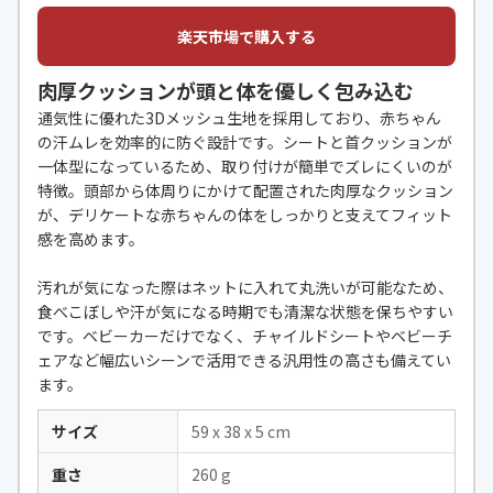
楽天市場で購入する
肉厚クッションが頭と体を優しく包み込む
通気性に優れた3Dメッシュ生地を採用しており、赤ちゃん
の汗ムレを効率的に防ぐ設計です。シートと首クッションが
一体型になっているため、取り付けが簡単でズレにくいのが
特徴。頭部から体周りにかけて配置された肉厚なクッション
が、デリケートな赤ちゃんの体をしっかりと支えてフィット
感を高めます。
汚れが気になった際はネットに入れて丸洗いが可能なため、
食べこぼしや汗が気になる時期でも清潔な状態を保ちやすい
です。ベビーカーだけでなく、チャイルドシートやベビーチ
ェアなど幅広いシーンで活用できる汎用性の高さも備えてい
ます。
サイズ
‎59 x 38 x 5 cm
重さ
260 g