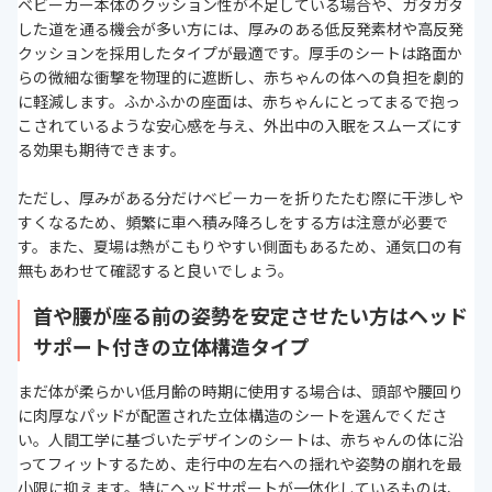
ベビーカー本体のクッション性が不足している場合や、ガタガタ
した道を通る機会が多い方には、厚みのある低反発素材や高反発
クッションを採用したタイプが最適です。厚手のシートは路面か
らの微細な衝撃を物理的に遮断し、赤ちゃんの体への負担を劇的
に軽減します。ふかふかの座面は、赤ちゃんにとってまるで抱っ
こされているような安心感を与え、外出中の入眠をスムーズにす
る効果も期待できます。
ただし、厚みがある分だけベビーカーを折りたたむ際に干渉しや
すくなるため、頻繁に車へ積み降ろしをする方は注意が必要で
す。また、夏場は熱がこもりやすい側面もあるため、通気口の有
無もあわせて確認すると良いでしょう。
首や腰が座る前の姿勢を安定させたい方はヘッド
サポート付きの立体構造タイプ
まだ体が柔らかい低月齢の時期に使用する場合は、頭部や腰回り
に肉厚なパッドが配置された立体構造のシートを選んでくださ
い。人間工学に基づいたデザインのシートは、赤ちゃんの体に沿
ってフィットするため、走行中の左右への揺れや姿勢の崩れを最
小限に抑えます。特にヘッドサポートが一体化しているものは、