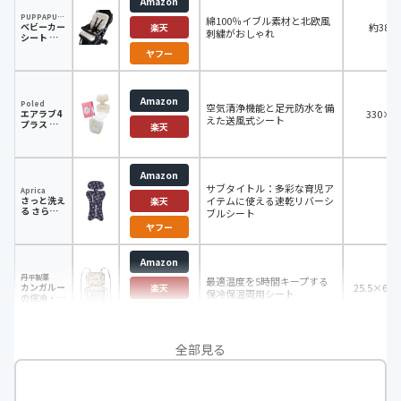
Amazon
PUPPAPUPO
綿100％イブル素材と北欧風
ベビーカー
約38×
楽天
刺繍がおしゃれ
シート ク
ッション
ヤフー
Amazon
Poled
空気清浄機能と足元防水を備
エアラブ4
330×9
えた送風式シート
プラス ロ
楽天
リポップ
Amazon
サブタイトル：多彩な育児ア
Aprica
さっと洗え
イテムに使える速乾リバーシ
-
楽天
る さらっ
ブルシート
とマット
ヤフー
Amazon
丹平製薬
最適温度を5時間キープする
カンガルー
25.5×6.0
楽天
保冷保温両用シート
の保冷・保
温やわらか
ヤフー
シート
全部見る