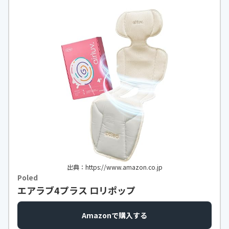
保温保冷機能
-
洗濯
〇
カラー
スター×アイボリー・スター×グレ
ー・チェリー×ピンク
出典：https://www.amazon.co.jp
Poled
エアラブ4プラス ロリポップ
Amazonで購入する