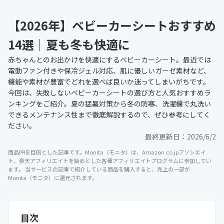
【2026年】ベビーカーシートおすすめ
14選｜夏も冬も快適に
赤ちゃんとのお出かけを快適にするベビーカーシート。最近では
電動ファン付きや保冷ジェル対応、肌に優しいガーゼ素材など、
機能や素材が豊富でどれを選べば良いか迷ってしまいがちです。
今回は、失敗しないベビーカーシートの選び方と人気おすすめラ
ンキングをご紹介。夏の猛暑対策から冬の防寒、洗濯機で丸洗い
できるメンテナンス性まで徹底解説するので、ぜひ参考にしてく
ださい。
最終更新日：
2026/6/2
商品PRを目的とした記事です。Monita（モニタ）は、Amazon.co.jpアソシエイ
ト、楽天アフィリエイトを始めとした各種アフィリエイトプログラムに参加してい
ます。 当サービスの記事で紹介している商品を購入すると、売上の一部が
Monita（モニタ）に還元されます。
目次