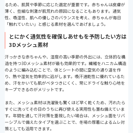
るため、肌質や季節に応じた選定が重要です。赤ちゃんは皮膚が
薄く、些細な刺激が肌荒れの原因になることもあります。通気
性、吸湿性、肌への優しさのバランスを考え、赤ちゃんが毎日
「触れていたい」と感じる素材を選んであげましょう。
とにかく通気性を確保しあせもを予防したい方は
3Dメッシュ素材
汗っかきな赤ちゃんや、湿度の高い季節の外出には、立体的な構
造を持つ3Dメッシュ素材が最も効果的です。繊維をハニカム構造
のように編み込むことで、体とシートの間に空気の通り道を作
り、熱や湿気を効率的に逃がします。吸汗速乾性に優れているた
め、汗をかいても肌がベタつきにくく、常にドライな触り心地を
キープできるのがメリットです。
また、メッシュ素材は洗濯後も驚くほど早く乾くため、汚れたら
すぐに洗ってその日のうちに再び使える実用性も兼ね備えていま
す。年間を通して汗対策を重視したい場合は、メッシュ面をリバ
ーシブルで備えたタイプを選ぶことで、冬場の厚着によるムレ対
策としても活用できます。