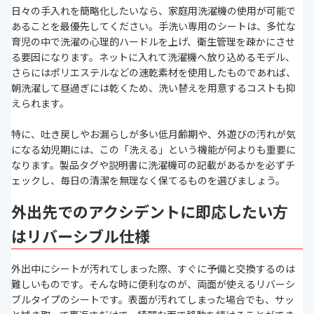
日々の手入れを簡略化したいなら、家庭用洗濯機の使用が可能で
あることを最優先してください。手洗い専用のシートは、多忙な
育児の中で洗濯の心理的ハードルを上げ、衛生管理を疎かにさせ
る要因になります。ネットに入れて洗濯機へ放り込めるモデル、
さらにはポリエステルなどの速乾素材を使用したものであれば、
朝洗濯して昼過ぎには乾くため、洗い替えを用意するコストも抑
えられます。
特に、吐き戻しやお漏らしが多い低月齢期や、外遊びの汚れが気
になる幼児期には、この「洗える」という機能が何よりも重要に
なります。製品タグや説明書に洗濯機可の記載があるかを必ずチ
ェックし、毎日の清潔を無理なく保てるものを選びましょう。
外出先でのアクシデントに即応したい方
はリバーシブル仕様
外出中にシートが汚れてしまった際、すぐに予備と交換するのは
難しいものです。そんな時に便利なのが、両面が使えるリバーシ
ブルタイプのシートです。表面が汚れてしまった場合でも、サッ