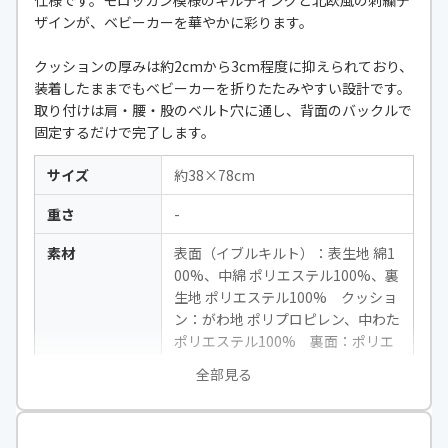
ザインが、ベビーカーを華やかに彩ります。
クッションの厚みは約2cmから3cm程度に抑えられており、
装着したままでもベビーカーを折りたたみやすい設計です。
取り付けは肩・腰・股のベルト穴に通し、背面のバックルで
固定するだけで完了します。
サイズ
約38×78cm
重さ
-
素材
表面（イブルキルト）：表生地 綿1
00%、中綿 ポリエステル100%、裏
生地 ポリエステル100% クッショ
ン：がわ地 ポリプロピレン、中わた
ポリエステル100% 裏面：ポリエ
ステル100%
全部見る
装着方法
バックル・ベルト
ベルト対応数
5点式