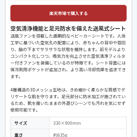
楽天市場で購入する
空気清浄機能と足元防水を備えた送風式シート
送風ファンを搭載した画期的なベビーカーシートです。人体
工学に基づいた空気孔の配置により、赤ちゃんの背中や首回
り、脇の下までサラサラな状態を維持します。前モデルより
コンパクト化しつつ、吸気力を向上させた空気清浄フィルタ
ー付きファンを装備しているのが特徴です。シート背面には
保冷剤用ポケットが追加され、より高い冷却効果を追求でき
ます。
4層構造の3Dメッシュ生地は、きめ細かく柔らかな質感でデ
リケートな肌を守ります。足元部分に防水加工が施されてい
るため、靴を履いたままの外遊びシーンでも汚れを気にせず
使用可能です。
サイズ
330×900mm
重さ
約635g