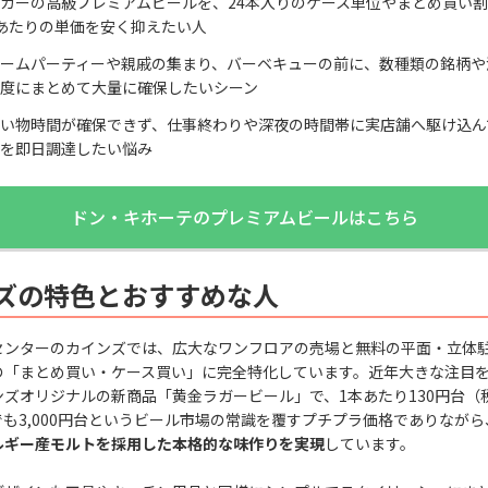
カーの高級プレミアムビールを、24本入りのケース単位やまとめ買い
あたりの単価を安く抑えたい人
ームパーティーや親戚の集まり、バーベキューの前に、数種類の銘柄や
度にまとめて大量に確保したいシーン
い物時間が確保できず、仕事終わりや深夜の時間帯に実店舗へ駆け込ん
を即日調達したい悩み
ドン・キホーテのプレミアムビールはこちら
ズの特色とおすすめな人
センターのカインズでは、広大なワンフロアの売場と無料の平面・立体
の「まとめ買い・ケース買い」に完全特化しています。近年大きな注目
ズオリジナルの新商品「黄金ラガービール」で、1本あたり130円台（税
も3,000円台というビール市場の常識を覆すプチプラ価格でありながら
ルギー産モルトを採用した本格的な味作りを実現
しています。