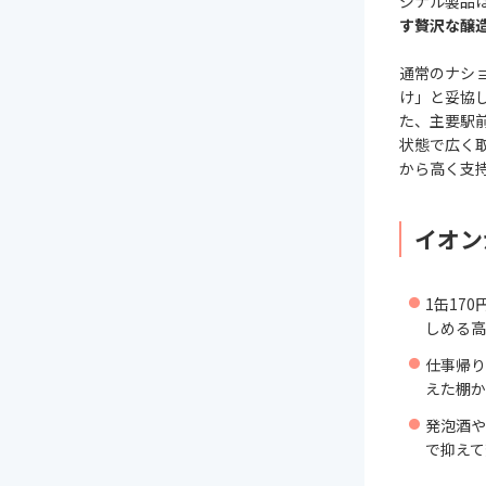
ジナル製品
す贅沢な醸
通常のナシ
け」と妥協
た、主要駅
状態で広く
から高く支
イオン
1缶17
しめる高
仕事帰り
えた棚か
発泡酒や
で抑えて