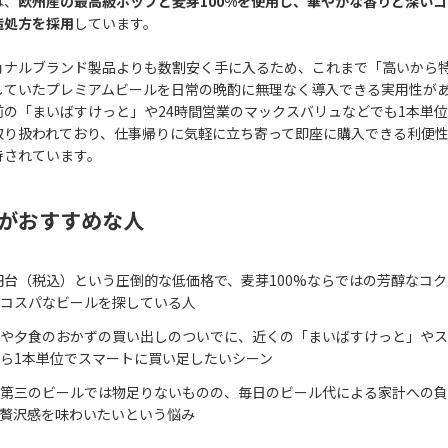
は、
欧州産の最高級ホップと麦芽100%を使用し、華やかな香りと深い
造処方を採用
しています。
ョナルブランド製品よりも数割安く手に入るため、これまで「高いから
していたプレミアムビールを日常の晩酌に無理なく導入できる実用性が
前の「まいばすけっと」や24時間営業のマックスバリュなどでも1本単
取り扱われており、仕事帰りに気軽に立ち寄って即座に購入できる利便
持されています。
がおすすめな人
0円台（税込）という圧倒的な低価格で、麦芽100%ならではの芳醇なコ
コスパなビールを探している人
や夕食のおかずの買い出しのついでに、近くの「まいばすけっと」やス
ら1本単位でスマートに買い足したいシーン
第三のビールでは物足りないものの、毎日のビール代による家計への負
贅沢感を味わいたいという悩み