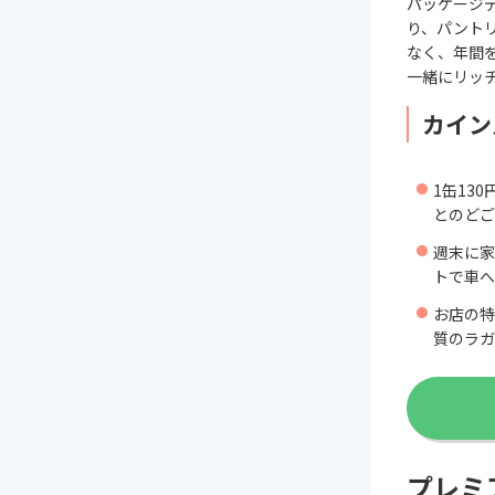
パッケージ
り、パント
なく、年間
一緒にリッ
カイン
1缶13
とのどご
週末に家
トで車へ
お店の特
質のラガ
プレミ