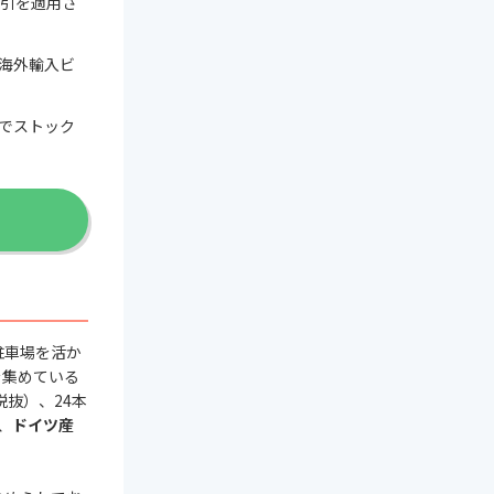
割引を適用さ
海外輸入ビ
でストック
駐車場を活か
を集めている
抜）、24本
、
ドイツ産