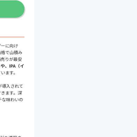
ザーに向け
価格で山積み
箱売りが最安
、IPA（イ
ています。
が導入されて
できます。深
チな味わいの