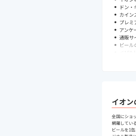
ドン・
カイン
プレミ
アンケ
通販サ
ビール
＜15
＜15
値段？
プレミ
高級ビ
発泡酒
もっと
イオン
ビール
まとめ
全国にショ
網羅してい
ビールを1