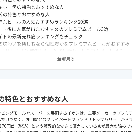
キホーテの特色とおすすめな人
ズの特色とおすすめな人
アムビールの人気おすすめランキング20選
ート後に人気が出たおすすめのプレミアムビール3選
イトの最新売れ筋ランキングもチェック！
の味わいを楽しむなら個性豊かなプレミアムビールがおすすめ
0人に聞いた！＞贅沢したいときに飲むプレミアムビールは？
0人に聞いた！＞美味しいプレミアムビールを選ぶポイント
全部見る
品質？プレミアムビールとは？なぜ生まれたの？
アムビールの選び方
ールはどこで買える？
や第三のビールとの違いは？
日本のビールを美味しく飲むためのコツ
の特色とおすすめな人
通なら知っておきたい！ビールの基礎知識
ッピングモールやスーパーを展開するイオンは、主要メーカーのプレミ
るだけでなく、独自開発のプライベートブランド「トップバリュ」から
缶170円台（税込）という驚異的な安さで販売している点が最大の強みで