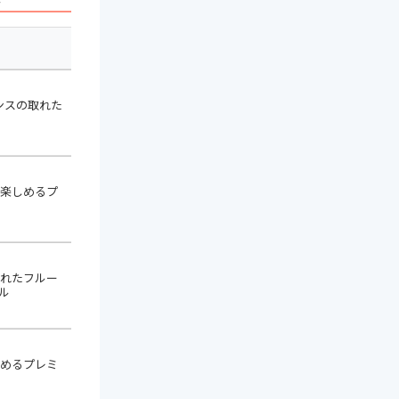
内容量
アルコール度数
酒
ンスの取れた
350ml×24本
5%
楽しめるプ
350ml×24本
5%
れたフルー
350ml×24本
6%
ル
めるプレミ
350ml×24本
5.5%