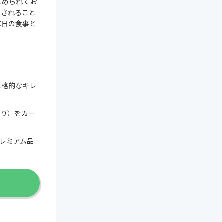
とめられてお
右されること
毎日の食事と
本格的なキレ
入り）をカー
レミアム品
選