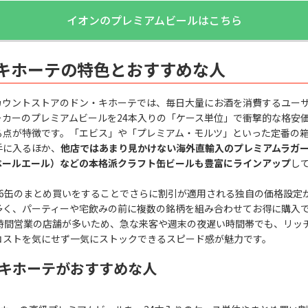
イオンのプレミアムビールはこちら
キホーテの特色とおすすめな人
カウントストアのドン・キホーテでは、毎日大量にお酒を消費するユー
ーカーのプレミアムビールを24本入りの「ケース単位」で衝撃的な格安
る点が特徴です。「エビス」や「プレミアム・モルツ」といった定番の
手に入るほか、
他店ではあまり見かけない海外直輸入のプレミアムラガーや
ペールエール）などの本格派クラフト缶ビールも豊富にラインアップ
し
や6缶のまとめ買いをすることでさらに割引が適用される独自の価格設定
多く、パーティーや宅飲みの前に複数の銘柄を組み合わせてお得に購入
4時間営業の店舗が多いため、急な来客や週末の夜遅い時間帯でも、リッ
コストを気にせず一気にストックできるスピード感が魅力です。
キホーテがおすすめな人