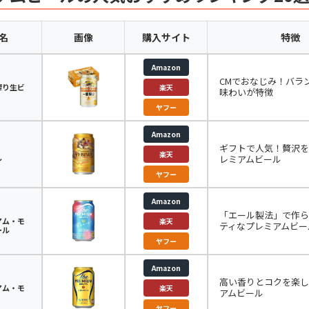
名
画像
購入サイト
特徴
Amazon
CMでおなじみ！バラ
搾り生ビ
楽天
味わいが特徴
ヤフー
Amazon
ギフトで人気！贅沢を
楽天
ル
レミアムビール
ヤフー
Amazon
「エール製法」で作ら
アム・モ
楽天
ティなプレミアムビー
ール
ヤフー
Amazon
高い香りとコクを楽し
アム・モ
楽天
アムビール
ヤフー