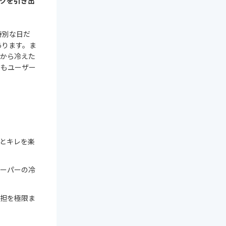
コクを引き出
特別な日だ
あります。ま
位から冷えた
性もユーザー
クとキレを楽
ーパーの冷
担を極限ま