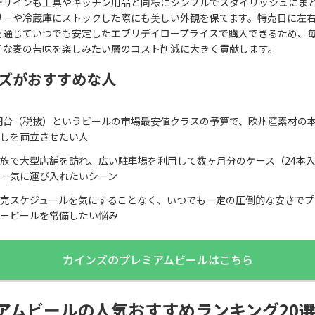
デザインも工具やキッチン用品と同様にシンプルでスタイリッシュにま
リーや冷蔵庫にストックした際にも美しい外観を保てます。特売日に左
を通じていつでも安定したエブリデイロープライスで購入できるため、
チな麦の苦味を楽しみたい層のコスト削減に大きく貢献します。
ズがおすすめな人
0円台（税抜）というビールの市場最安値クラスの予算で、欧州産素材の
しを両立させたい人
族で大型店舗を訪れ、広い駐車場を利用して数ヶ月分のケース（24本
一気に運び入れたいシーン
売スケジュールを気にすることなく、いつでも一定の圧倒的な安さでプ
ービールを常備したい悩み
カインズのプレミアムビールはこちら
アムビールの人気おすすめランキング20