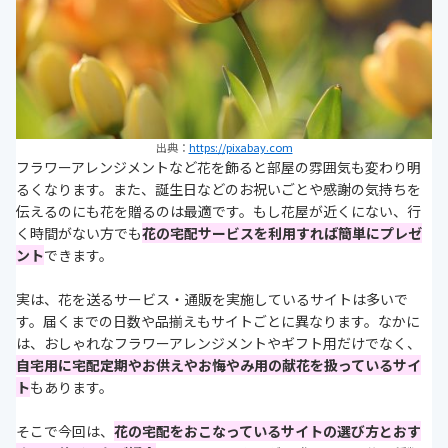
出典：
https://pixabay.com
フラワーアレンジメントなど花を飾ると部屋の雰囲気も変わり明
るくなります。また、誕生日などのお祝いごとや感謝の気持ちを
伝えるのにも花を贈るのは最適です。もし花屋が近くにない、行
く時間がない方でも
花の宅配サービスを利用すれば簡単にプレゼ
ント
できます。
実は、花を送るサービス・通販を実施しているサイトは多いで
す。届くまでの日数や品揃えもサイトごとに異なります。なかに
は、おしゃれなフラワーアレンジメントやギフト用だけでなく、
自宅用に宅配定期や
お供えやお悔やみ用の献花を扱っている
サイ
ト
もあります。
そこで今回は、
花の宅配をおこなっているサイトの選び方とおす