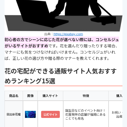
出典：
https://pixabay.com
初心者の方でシーンに応じた花が選べない際には、コンセルジュ
がいるサイトがおすすめ
です。花を選んだり贈ったりする場合、
マナーにも気をつけなければいけません。コンセルジュがいれ
ば、正しい花の選び方や贈る際のマナーを教えてくれます。
花の宅配ができる通販サイト人気おすす
めランキング15選
商品名
画像
購入サイト
特徴
購入で
誕生日などのイベント向け！
お祝い・
日比谷花壇
花屋発祥の店舗が福岡にある
公式サイト
出産祝
ことでも有名