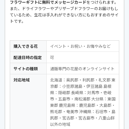
フラワーギフトに無料でメッセージカード
をつけられます。
また、ドライフラワーやプリザーブドフラワーのお届けもし
ているため、生花は手入れができない方にもおすすめのサイ
トです。
購入できる花
イベント・お祝い・お悔やみなど
配達日時の指定
可
サイトの種類
通販専門の花屋のオンラインサイト
対応地域
北海道：奥尻郡・利尻郡・礼文郡 東
京都：小笠原諸島・伊豆諸島 島根
県：隠岐郡 長崎県：対馬市・壱岐
市・五島市・南松浦郡 大分県：東国
東郡 鹿児島県：鹿児島郡・大島郡・
熊毛郡・奄美市 沖縄県：石垣市・島
尻郡・宮古郡・宮古島市・八重山群
以外の地域