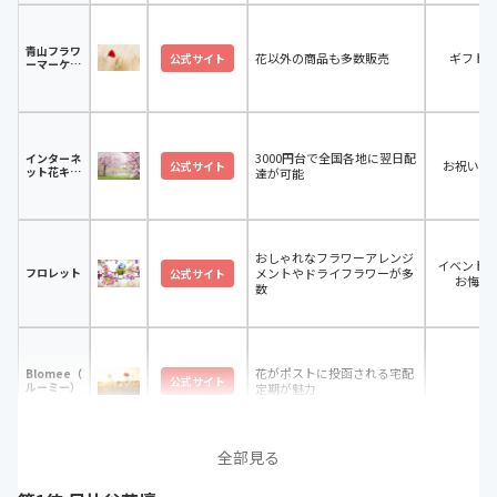
青山フラワ
花以外の商品も多数販売
ギフト
公式サイト
ーマーケッ
ト
3000円台で全国各地に翌日配
インターネ
お祝い・
公式サイト
ット花キュ
達が可能
ーピット
おしゃれなフラワーアレンジ
イベント
フロレット
メントやドライフラワーが多
公式サイト
お悔や
数
花がポストに投函される宅配
Blomee（ブ
-
公式サイト
ルーミー）
定期が魅力
全部見る