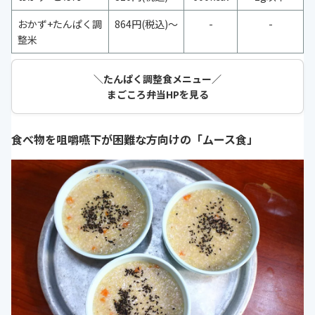
おかず+たんぱく調
864円(税込)～
-
-
整米
＼たんぱく調整食メニュー／
まごころ弁当HPを見る
食べ物を咀嚼嚥下が困難な方向けの「ムース食」