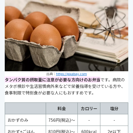
出典：
https://pixabay.com
タンパク質の摂取量に注意が必要な方向けのお弁当
です。病院の
メタボ検診や生活習慣病外来などで栄養指導を受けている方や、
食事制限で特別食が必要な人にもおすすめです。
料金
カロリー
塩分
おかずのみ
756円(税込)～
-
-
おかず+ごはん
810円(税込)～
600kcal
2g以下