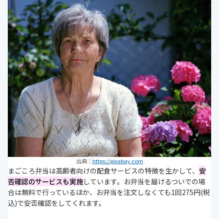
出典：
https://pixabay.com
まごころ弁当は高齢者向けの配食サービスの特徴を生かして、
安
否確認のサービスも実施
しています。お弁当を届けるついでの場
合は無料で行っているほか、お弁当を注文しなくても1回275円(税
込)で安否確認をしてくれます。