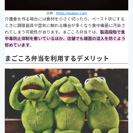
出典：
https://pixabay.com
介護食を作る場合には食材を小さく切ったり、ペースト状にする
ときに調理器具や空気に触れる機会が多くなり食中毒菌に汚染さ
れてしまう可能性があります。まごころ弁当では、
製造段階で食
中毒防止体制を敷いているほか、店舗でも雑菌の混入を防ぐよう
努めています
。
まごころ弁当を利用するデメリット