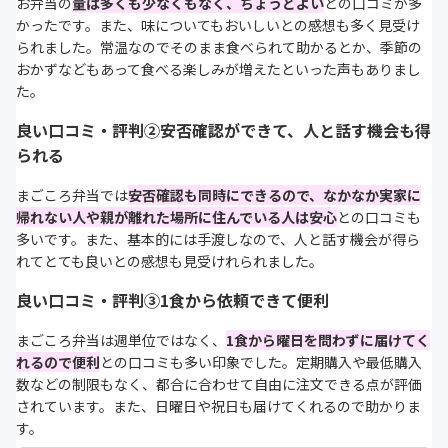
お弁当の
量は多くも少なくもなく、ちょうどよい
との口コミが多
かったです。また、味についてもおいしいとの感想も多く見受け
られました。常温なのでそのまま食べられて助かるとか、季節の
おかずなどもあって食べる楽しみが増えたといった声もありまし
た。
良い口コミ・評判②安否確認ができて、人と話す機会も得
られる
まごころ弁当では
安否確認も同時にできるので、なかなか実家に
帰れない人や親が離れた場所に住んでいる人は安心
との口コミも
多いです。また、基本的には手渡しなので、人と話す機会が得ら
れてとても良いとの感想も見受けれられました。
良い口コミ・評判③1食から依頼できて便利
まごころ弁当は週単位ではなく、
1食から曜日を問わずに届けてく
れるので便利
との口コミも多い印象でした。定期購入や最低購入
数などの制限もなく、都合に合わせて自由に注文できる点が評価
されています。また、日曜日や祝日も届けてくれるので助かりま
す。