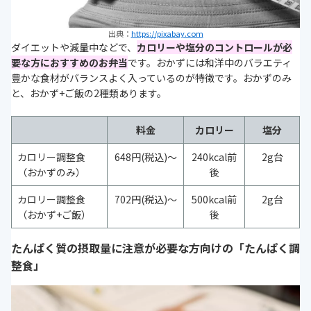
出典：
https://pixabay.com
ダイエットや減量中などで、
カロリーや塩分のコントロールが必
要な方におすすめのお弁当
です。おかずには和洋中のバラエティ
豊かな食材がバランスよく入っているのが特徴です。おかずのみ
と、おかず+ご飯の2種類あります。
料金
カロリー
塩分
カロリー調整食
648円(税込)～
240kcal前
2g台
（おかずのみ）
後
カロリー調整食
702円(税込)～
500kcal前
2g台
（おかず+ご飯）
後
たんぱく質の摂取量に注意が必要な方向けの「たんぱく調
整食」