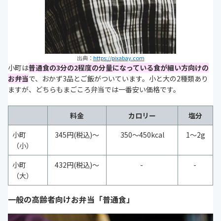
出典：
https://pixabay.com
小町は
普通食の3分の2程度の分量になっている食が細い方向けの
お弁当
で、おかず3品とご飯がついています。小と大の2種類あり
ますが、どちらもまごころ弁当では一番安い価格です。
料金
カロリー
塩分
小町
345円(税込)～
350～450kcal
1～2g
（小）
小町
432円(税込)～
-
-
（大）
一般の高齢者向けお弁当「普通食」