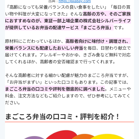
出典：
https://pixabay.com
「高齢になっても栄養バランスの良い食事をしたい」「毎日の買
い物や料理が大変になってきた」そんな
高齢の方や、そのご家族
におすすめなのが、
東証一部上場企業の株式会社シルバーライフ
が提供している
お弁当の配達サービス
「まごころ弁当」
です。
原材料にこだわっているほか、
高齢者向けに味付け・調理され、
栄養バランスにも配慮したおいしい弁当
を毎日、日替わり献立で
届けてくれます。アレルギーやおかゆ、きざみ食など無料で対応
してくれるほか、高齢者の安否確認まで行ってくれます。
そんな高齢者に対する細かい配慮が魅力のまごころ弁当ですが、
「お弁当がまずい」といった口コミもあります。この記事では、
まごころ弁当の口コミや評判を徹底的に調べました
。メニューや
料金、注文方法などもご紹介しますので、ぜひ参考にしてみてく
ださい。
まごころ弁当の口コミ・評判を紹介！