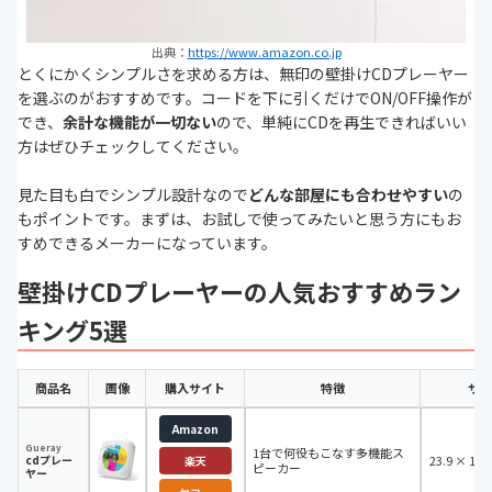
出典：
https://www.amazon.co.jp
とくにかくシンプルさを求める方は、無印の壁掛けCDプレーヤー
を選ぶのがおすすめです。コードを下に引くだけでON/OFF操作が
でき、
余計な機能が一切ない
ので、単純にCDを再生できればいい
方はぜひチェックしてください。
見た目も白でシンプル設計なので
どんな部屋にも合わせやすい
の
もポイントです。まずは、お試しで使ってみたいと思う方にもお
すめできるメーカーになっています。
壁掛けCDプレーヤーの人気おすすめラン
キング5選
商品名
画像
購入サイト
特徴
サイ
Amazon
Gueray
1台で何役もこなす多機能ス
cdプレー
23.9 × 19.
楽天
ピーカー
ヤー