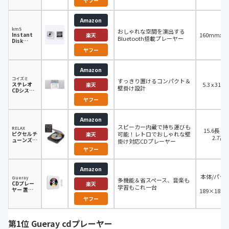
ヤフー
Amazon
km5
おしゃれな空間を演出する
Instant
160mmx1
楽天
Bluetooth搭載プレーヤー
Disk
Audio-
ヤフー
CP1
Amazon
コイズミ
すっきり置けるコンパクト＆
ステレオ
5.3 x 31.8 
楽天
壁掛け設計
CDシステ
ム SAD-
ヤフー
4346/W
Amazon
スピーカー内蔵で持ち運びも
RELAX
15.6長さ x
ピクセルチ
可能！レトロでおしゃれな壁
楽天
2.7高
ューンズレ
掛け対応CDプレーヤー
トロCDプ
ヤフー
レーヤーウ
ォームグレ
ー
Amazon
本体/パッ
Gueray
多機能＆省スペース、音楽も
CDプレー
法
楽天
学習もこれ一台
ヤー 置き
189×189
＆壁掛け式
ヤフー
第1位 Gueray cdプレーヤー