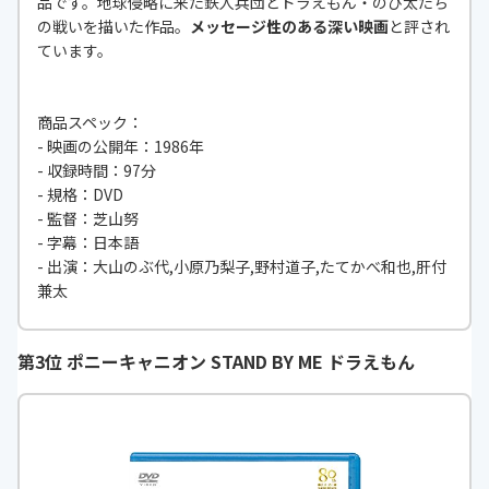
品です。地球侵略に来た鉄人兵団とドラえもん・のび太たち
の戦いを描いた作品。
メッセージ性のある深い映画
と評され
ています。
商品スペック：
- 映画の公開年：1986年
- 収録時間：97分
- 規格：DVD
- 監督：芝山努
- 字幕：日本語
- 出演：大山のぶ代,小原乃梨子,野村道子,たてかべ和也,肝付
兼太
第3位 ポニーキャニオン STAND BY ME ドラえもん