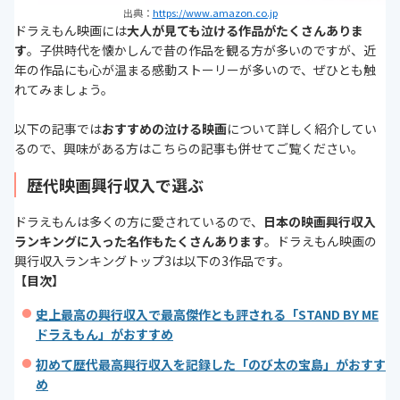
出典：
https://www.amazon.co.jp
ドラえもん映画には
大人が見ても泣ける作品がたくさんありま
す
。子供時代を懐かしんで昔の作品を観る方が多いのですが、近
年の作品にも心が温まる感動ストーリーが多いので、ぜひとも触
れてみましょう。
以下の記事では
おすすめの泣ける映画
について詳しく紹介してい
るので、興味がある方はこちらの記事も併せてご覧ください。
歴代映画興行収入で選ぶ
ドラえもんは多くの方に愛されているので、
日本の映画興行収入
ランキングに入った名作もたくさんあります
。ドラえもん映画の
興行収入ランキングトップ3は以下の3作品です。
【目次】
史上最高の興行収入で最高傑作とも評される「STAND BY ME
ドラえもん」がおすすめ
初めて歴代最高興行収入を記録した「のび太の宝島」がおすす
め