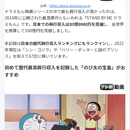
出典：
https://www.amazon.co.jp
ドラえもん映画シリーズの中で最も興行収入が高かったのは、
2014年に公開された最高傑作ともいわれる『STAND BY ME ドラ
えもん』です。
日本での興行収入は83億8000万を突破
し、全世界
を換算して100億円を突破しました。
本記録は
日本の歴代興行収入ランキングにもランクイン
し、2022
年現在は「シン・ゴジラ」や「ハリー・ポッターと謎のプリン
ス」を抑えて67位に輝いています。
初めて歴代最高興行収入を記録した「のび太の宝島」がお
すすめ