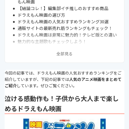
もん映画
【結論コレ！】編集部イチ推しのおすすめ商品
ドラえもん映画の選び方
ドラえもん映画の人気おすすめランキング30選
通販サイトの最新売れ筋ランキングもチェック！
ドラえもん映画は非常に魅力的！テレビ版との違い
魅力的な主題歌もチェックしよう！
ゲスト声優に人気芸能人が登場しているかも確認し
全部見る
よう
ドラえもん最新映画をご紹介
つまらないと感じるならのぶ代期の作品を
今回の記事では、ドラえもん映画の人気おすすめランキングをご
ドラえもん以外のアニメ映画もチェックしよう！
紹介していますが、下記の記事では
人気のアニメ映画をまとめて
まとめ
ご紹介
しています。ぜひご覧ください。
泣ける感動作も！子供から大人まで楽し
めるドラえもん映画