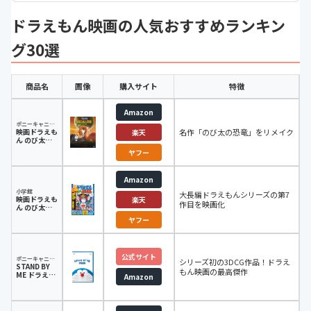
ドラえもん映画の人気おすすめランキン
グ30選
商品名
画像
購入サイト
特徴
Amazon
ポニーキャニオン
映画ドラえも
名作「のび太の恐竜」をリメイク
楽天
ん のび太の
恐竜 2006
ヤフー
Amazon
小学館
大長編ドラえもんシリーズの第7
映画ドラえも
楽天
作目を映画化
ん のび太と
鉄人兵団
ヤフー
公式サイト
ポニーキャニオン
シリーズ初の3DCG作品！ドラえ
STAND BY
もん映画の最高傑作
ME ドラえも
Amazon
ん