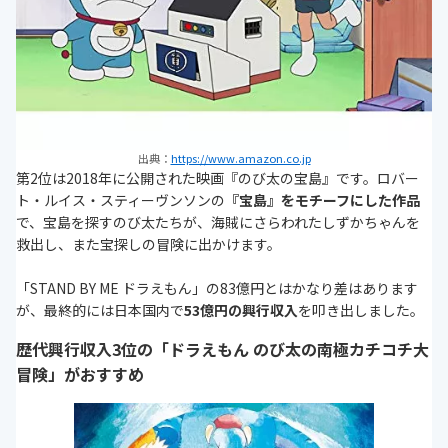
出典：
https://www.amazon.co.jp
第2位は2018年に公開された映画『のび太の宝島』です。ロバー
ト・ルイス・スティーヴンソンの
『宝島』をモチーフにした作品
で、宝島を探すのび太たちが、海賊にさらわれたしずかちゃんを
救出し、また宝探しの冒険に出かけます。
「STAND BY ME ドラえもん」の83億円とはかなり差はあります
が、最終的には日本国内で
53億円の興行収入
を叩き出しました。
歴代興行収入3位の「ドラえもん のび太の南極カチコチ大
冒険」がおすすめ