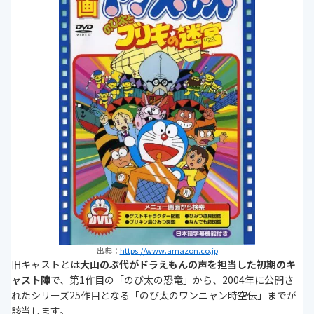
出典：
https://www.amazon.co.jp
旧キャストとは
大山のぶ代がドラえもんの声を担当した初期のキ
ャスト陣
で、第1作目の「のび太の恐竜」から、2004年に公開さ
れたシリーズ25作目となる「のび太のワンニャン時空伝」までが
該当します。