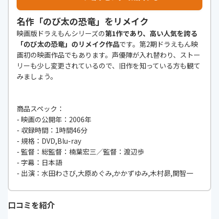
名作「のび太の恐竜」をリメイク
映画版ドラえもんシリーズの
第1作であり、高い人気を誇る
「のび太の恐竜」のリメイク作品
です。第2期ドラえもん映
画初の映画作品でもあります。声優陣が入れ替わり、ストー
リーも少し変更されているので、旧作を知っている方も観て
みましょう。
商品スペック：
- 映画の公開年：2006年
- 収録時間：1時間46分
- 規格：DVD,Blu-ray
- 監督：総監督：楠葉宏三／監督：渡辺歩
- 字幕：日本語
- 出演：水田わさび,大原めぐみ,かかずゆみ,木村昴,関智一
口コミを紹介