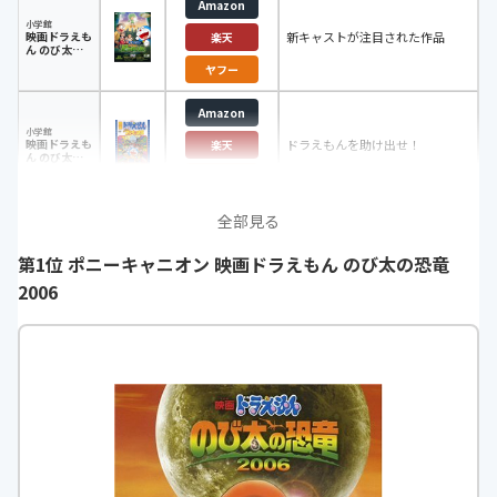
Amazon
小学館
映画ドラえも
新キャストが注目された作品
楽天
ん のび太と
緑の巨人伝
ヤフー
Amazon
小学館
映画ドラえも
ドラえもんを助け出せ！
楽天
ん のび太と
ブリキの迷宮
ヤフー
全部見る
第1位 ポニーキャニオン 映画ドラえもん のび太の恐竜
2006