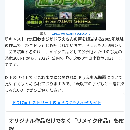
出典：
https://www.amazon.co.jp
新キャストは
水田わさびがドラえもんの声を担当する2005年以降
の作品
で「わさドラ」とも呼ばれています。ドラえもん映画シリ
ーズで該当するのは、リメイク作品として公開された「のび太の
恐竜2006」から、2022年公開の「のび太の宇宙小戦争2021」ま
でです。
以下のサイトでは
これまでに公開されたドラえもん映画
について
見やすくまとめられておりますので、3歳以下の子どもと一緒に楽
しみたい方はぜひご覧ください。
ドラ映画ヒストリー｜映画ドラえもん公式サイト
オリジナル作品だけでなく「リメイク作品」を確
認