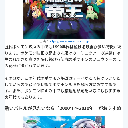
出典：
https://www.amazon.co.jp
歴代ポケモン映画の中でも
1990年代は泣ける映画が多い特徴
があ
ります。ポケモン映画の歴史の先駆けの「ミュウツーの逆襲」は
生まれてきた意味を探し続ける伝説のポケモンのミュウツーの心
の葛藤が描かれています。
そのほか、この年代のポケモン映画はテーマがとてもはっきりと
しているので親子で初めてポケモン映画を観る方におすすめで
す。また、ポケモン映画の中でも
感動系が見たい方にもおすすめ
の年代
でもあります。
熱いバトルが見たいなら「2000年〜2010年」がおすすめ