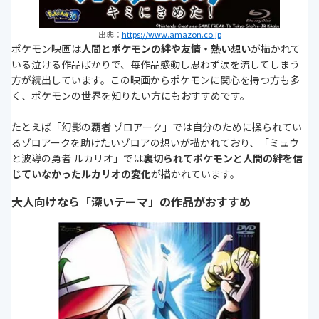
出典：
https://www.amazon.co.jp
ポケモン映画は
人間とポケモンの絆や友情・熱い想い
が描かれて
いる泣ける作品ばかりで、毎作品感動し思わず涙を流してしまう
方が続出しています。この映画からポケモンに関心を持つ方も多
く、ポケモンの世界を知りたい方にもおすすめです。
たとえば「幻影の覇者 ゾロアーク」では自分のために操られてい
るゾロアークを助けたいゾロアの想いが描かれており、「ミュウ
と波導の勇者 ルカリオ」では
裏切られてポケモンと人間の絆を信
じていなかったルカリオの変化
が描かれています。
大人向けなら「深いテーマ」の作品がおすすめ