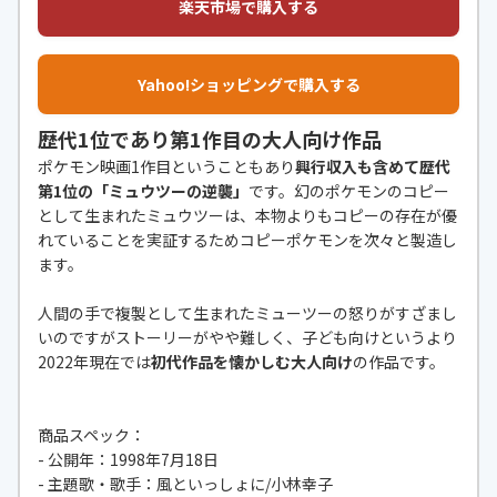
楽天市場で購入する
Yahoo!ショッピングで購入する
歴代1位であり第1作目の大人向け作品
ポケモン映画1作目ということもあり
興行収入も含めて歴代
第1位の「ミュウツーの逆襲」
です。幻のポケモンのコピー
として生まれたミュウツーは、本物よりもコピーの存在が優
れていることを実証するためコピーポケモンを次々と製造し
ます。
人間の手で複製として生まれたミューツーの怒りがすざまし
いのですがストーリーがやや難しく、子ども向けというより
2022年現在では
初代作品を懐かしむ大人向け
の作品です。
商品スペック：
- 公開年：1998年7月18日
- 主題歌・歌手：風といっしょに/小林幸子