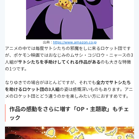
出典：
https://www.amazon.co.jp
アニメの中では毎度サトシたちの邪魔をしに来るロケット団です
が、ポケモン映画ではおなじみのムサシ・コジロウ・ニャースの3
人組が
サトシたちを手助けしてくれる作品がある
のも大きな特徴
の1つです。
なりゆきでの場合がほとんどですが、それでも
全力でサトシたち
を助けるロケット団の3人組
の姿は感慨深いものもあります。アニ
メのロケット団とどう違うのかを楽しみたい方におすすめです。
作品の感動をさらに増す「OP・主題歌」もチェ
ック