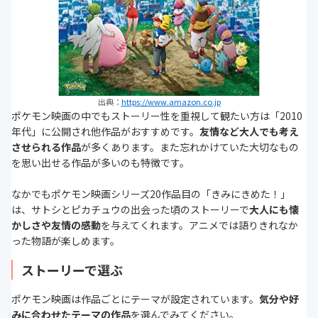
出典：
https://www.amazon.co.jp
ポケモン映画の中でもストーリー性を重視して観たい方は「2010
年代」に公開され他作品がおすすめです。
友情など大人でも考え
させられる作品
が多くあります。また忘れかけていた大切なもの
を思い出せる作品が多いのも特徴です。
なかでもポケモン映画シリーズ20作品目の「きみにきめた！」
は、サトシとピカチュウの出会った頃のストーリーで
大人にも懐
かしさや友情の感動
を与えてくれます。アニメでは語りきれなか
った物語が楽しめます。
ストーリーで選ぶ
ポケモン映画は作品ごとにテーマが設定されています。
気分や好
みに合わせたテーマの作品
を選んでみてください。