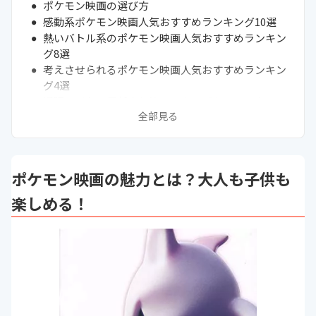
ポケモン映画の選び方
感動系ポケモン映画人気おすすめランキング10選
熱いバトル系のポケモン映画人気おすすめランキン
グ8選
考えさせられるポケモン映画人気おすすめランキン
グ4選
通販サイトの最新売れ筋ランキングもチェック！
全部見る
つまらない作品や駄作はある？人気投票をチェック
ポケモン映画の次回作は決まっているのか
映画に出てくる伝説のポケモンをゲームでゲットし
よう！
ポケモン映画の魅力とは？大人も子供も
2022年の最新作は公式情報をチェック
まとめ
楽しめる！