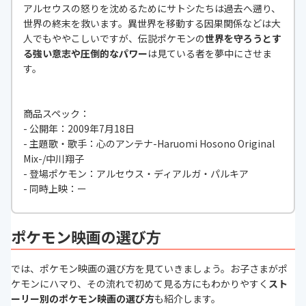
アルセウスの怒りを沈めるためにサトシたちは過去へ遡り、
世界の終末を救います。異世界を移動する因果関係などは大
人でもややこしいですが、伝説ポケモンの
世界を守ろうとす
る強い意志や圧倒的なパワー
は見ている者を夢中にさせま
す。
商品スペック：
- 公開年：2009年7月18日
- 主題歌・歌手：心のアンテナ-Haruomi Hosono Original
Mix-/中川翔子
- 登場ポケモン：アルセウス・ディアルガ・パルキア
- 同時上映：ー
ポケモン映画の選び方
では、ポケモン映画の選び方を見ていきましょう。お子さまがポ
ケモンにハマり、その流れで初めて見る方にもわかりやすく
スト
ーリー別のポケモン映画の選び方
も紹介します。